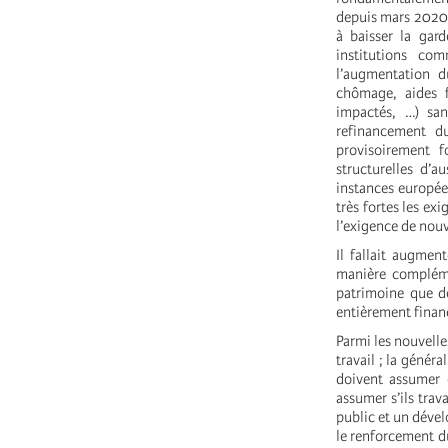
depuis mars 2020 à
à baisser la gar
institutions c
l’augmentation d
chômage, aides f
impactés, …) san
refinancement du
provisoirement 
structurelles d’a
instances europée
très fortes les ex
l’exigence de nouve
Il fallait augmen
manière compléme
patrimoine que de
entièrement financ
Parmi les nouvelle
travail ; la génér
doivent assumer e
assumer s’ils trav
public et un dével
le renforcement du