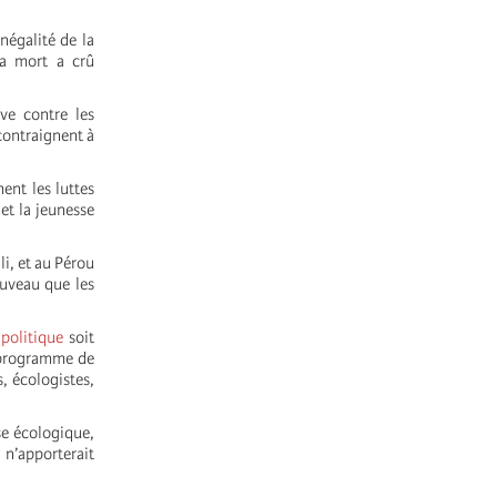
négalité de la
la mort a crû
ve contre les
 contraignent à
ent les luttes
et la jeunesse
i, et au Pérou
ouveau que les
politique
soit
n programme de
, écologistes,
se écologique,
 n’apporterait