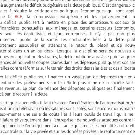
 augmenter le déficit budgétaire et la dette publique. C’est dangereux c
de et à réduire la critique des politiques économiques qui sont appl
omme la
BCE
, la Commission européenne et les gouvernements n
u déficit public sert à mettre en place des amortisseurs sociaux (
inancières ponctuelles aux ménages et certains secteurs économiq
s taxer les capitalistes et leurs entreprises. Il n’y a pas non plus
 secteur public de la santé. Les contraintes liées à la dette pub
fortement assouplies en attendant le retour du bâton et de nouve
ustérité dans un an ou deux. Lorsque la discipline sera de nouveau e
nnes en application des traités, la dette publique aura à ce point augme
igences de nouvelles coupes claires dans les dépenses publiques et social
lles contre réformes sur le terrain des droits des salarié·es et des allocat
ter le déficit public pour financer un vaste plan de dépenses tout en
ntaire des prélèvements sur le 1 % le plus riche de la société tant
s revenus. Le plan de relance des dépenses publiques est finalement 
é par le recours à la dette.
s attaques auxquelles il faut résister : l’accélération de l’automatisation/
alisation du télétravail où les salariés sont isolés, sont encore moins maît
ux-mêmes une série de coûts liés à leurs outils de travail qu’ils ne
aillaient physiquement dans l’entreprise ; de nouvelles attaques contre 
oppement de l’enseignement à distance qui creuse les inégalités culturelle
 contrôle sur la vie privée et sur les données privées ; le renforcement de