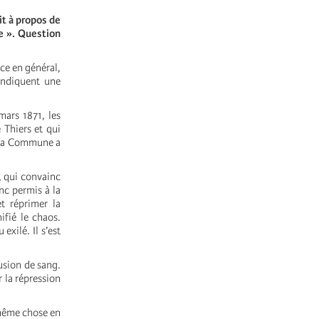
it à propos de
se ». Question
ce en général,
endiquent une
ars 1871, les
Thiers et qui
e la Commune a
, qui convainc
nc permis à la
t réprimer la
ifié le chaos.
exilé. Il s’est
fusion de sang.
r la répression
 même chose en