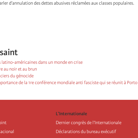
 parler d’annulation des dettes abusives réclamées aux classes populaires.
saint
s latino-américaines dans un monde en crise
e au noir et au brun
nciers du génocide
’importance de la 1re conférence mondiale anti fasciste qui se réunit à Port
L’Internationale
oint
Dernier congrès de l’Internationale
nacional
Déclarations du bureau exécutif