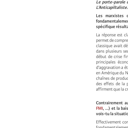
Le porte-parole 
L’Anticapiltaliste.
Les marxistes 
fondamentalement
spécifique résult
La réponse est cl
permet de compren
classique avait d
dans plusieurs se
début de crise fi
principales écon
d’aggravation a é
en Amérique du No
chaînes de produc
des effets de la
affirment que la c
Contrairement au
FMI
, ...) et la b
vois-tu la situati
Effectivement co
fondamentalement 