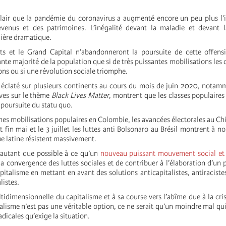
s clair que la pandémie du coronavirus a augmenté encore un peu plus l’i
revenus et des patrimoines. L’inégalité devant la maladie et devant 
ière dramatique.
s et le Grand Capital n’abandonneront la poursuite de cette offensi
sante majorité de la population que si de très puissantes mobilisations les
ons ou si une révolution sociale triomphe.
t éclaté sur plusieurs continents au cours du mois de juin 2020, notamm
ives sur le thème
Black Lives Matter
, montrent que les classes populaires 
 poursuite du statu quo.
es mobilisations populaires en Colombie, les avancées électorales au Chil
fin mai et le 3 juillet les luttes anti Bolsonaro au Brésil montrent à n
e latine résistent massivement.
r autant que possible à ce qu’un
nouveau puissant mouvement social et 
 la convergence des luttes sociales et de contribuer à l’élaboration d’u
pitalisme en mettant en avant des solutions anticapitalistes, antiracistes
listes.
ltidimensionnelle du capitalisme et à sa course vers l’abîme due à la cri
lisme n’est pas une véritable option, ce ne serait qu’un moindre mal qui
adicales qu’exige la situation.