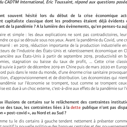
du CADTM International, Éric Toussaint, répond aux questions posée
ont souvent hésité lors du début de la crise économique actu
 capitaliste classique dont les prodromes étaient déjà évidents 
ant de la pandémie ? A la lumière des évènements, qu’en penses-tu auj
aire et simple : les deux explications ne sont pas contradictoires, le
dre ce qui se déroule sous nos yeux. Avant la pandémie du Covid, une cri
émarré : en 2019, réduction importante de la production industrielle e
cteurs de l’industrie des États-Unis et ralentissement économique en 
nancière aux États-Unis à partir de septembre 2019, productivité en b
omies, stagnation ou baisse du taux de profit, … Cette crise class
té suivie à partir de décembre 2019 en Chine puis de mars 2020 en Europ
rd puis dans le reste du monde, d’une énorme crise sanitaire provoquan
tion, d’approvisionnement et de distribution. Les économistes qui nient 
 pandémie sur l’économie se trompent, tout comme se trompent ceux 
rise est due à un choc externe, c’est-à-dire aux effets de la pandémie sur 
x illusions de certains sur le relâchement des contraintes instituti
aisse des taux, les contraintes liées à la
dette
publique n’ont pas dis
on « post-covid », au Nord et au Sud ?
mme tu le dis certains à gauche tendent nettement à présenter comm
positif la nouvelle politique des banques centrales et des gouvernement