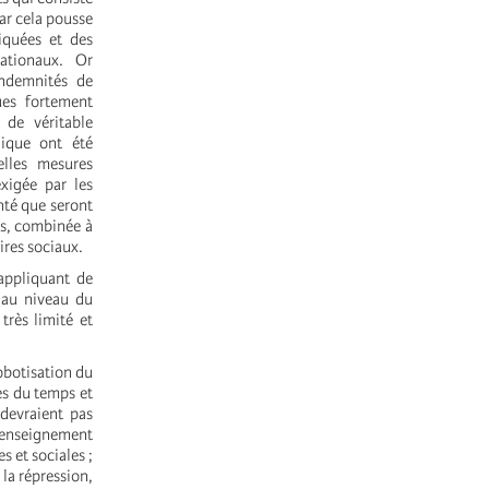
ar cela pousse
iquées et des
ationaux. Or
indemnités de
ues fortement
 de véritable
lique ont été
lles mesures
xigée par les
nté que seront
es, combinée à
aires sociaux.
 appliquant de
 au niveau du
très limité et
robotisation du
res du temps et
 devraient pas
l’enseignement
s et sociales ;
 la répression,