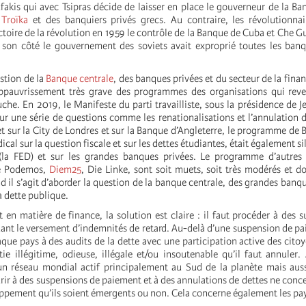
fakis qui avec Tsipras décide de laisser en place le gouverneur de la B
a
Troïka
et des banquiers privés grecs. Au contraire, les révolutionnai
ctoire de la révolution en 1959 le contrôle de la Banque de Cuba et Che G
 son côté le gouvernement des soviets avait exproprié toutes les ban
stion de la
Banque centrale
, des banques privées et du secteur de la fina
ppauvrissement très grave des programmes des organisations qui rev
che. En 2019, le Manifeste du parti travailliste, sous la présidence de 
ur une série de questions comme les renationalisations et l’annulation d
t sur la City de Londres et sur la Banque d’Angleterre, le programme de 
cal sur la question fiscale et sur les dettes étudiantes, était également si
(la FED) et sur les grandes banques privées. Le programme d’autres 
e Podemos,
Diem25
, Die Linke, sont soit muets, soit très modérés et do
 il s’agit d’aborder la question de la banque centrale, des grandes banqu
a dette publique.
 en matière de finance, la solution est claire : il faut procéder à des 
ant le versement d’indemnités de retard. Au-delà d’une suspension de pai
ue pays à des audits de la dette avec une participation active des citoy
tie illégitime, odieuse, illégale et/ou insoutenable qu’il faut annuler
n réseau mondial actif principalement au Sud de la planète mais auss
rir à des suspensions de paiement et à des annulations de dettes ne conc
oppement qu’ils soient émergents ou non. Cela concerne également les pa