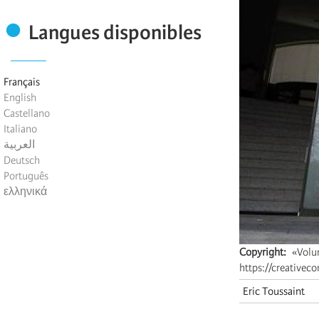
Langues disponibles
Français
English
Castellano
Italiano
العربية
Deutsch
Português
ελληνικά
Copyright
«Volun
https://creativec
Eric Toussaint