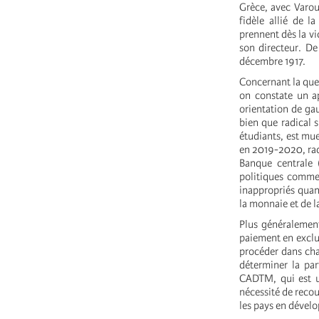
Grèce, avec Varou
fidèle allié de l
prennent dès la vi
son directeur. De
décembre 1917.
Concernant la que
on constate un a
orientation de gau
bien que radical s
étudiants, est mue
en 2019-2020, radi
Banque centrale 
politiques comm
inappropriés quand
la monnaie et de l
Plus généralement
paiement en exclu
procéder dans chaq
déterminer la par
CADTM, qui est u
nécessité de recou
les pays en dével