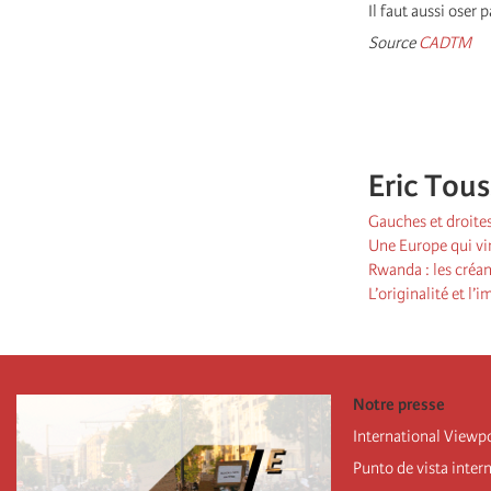
Il faut aussi oser
Source
CADTM
Eric Tous
Gauches et droite
Une Europe qui vir
Rwanda : les créa
L’originalité et l
Notre presse
International Viewp
Punto de vista inter