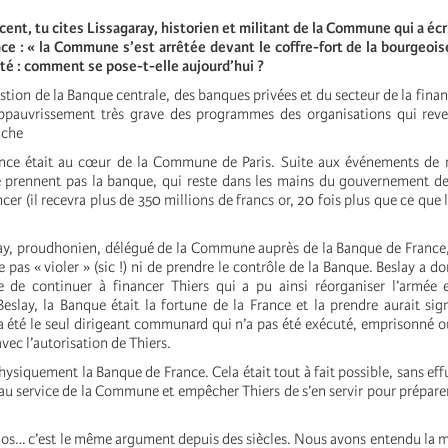
cent, tu cites Lissagaray, historien et militant de la Commune qui a écr
ce : « la Commune s’est arrêtée devant le coffre-fort de la bourgeoi
ité : comment se pose-t-elle aujourd’hui ?
tion de la Banque centrale, des banques privées et du secteur de la finan
ppauvrissement très grave des programmes des organisations qui rev
uche
nce était au cœur de la Commune de Paris. Suite aux événements de m
prennent pas la banque, qui reste dans les mains du gouvernement de 
ncer (il recevra plus de 350 millions de francs or, 20 fois plus que ce qu
lay, proudhonien, délégué de la Commune auprès de la Banque de France
as « violer » (sic !) ni de prendre le contrôle de la Banque. Beslay a do
 de continuer à financer Thiers qui a pu ainsi réorganiser l’armée e
lay, la Banque était la fortune de la France et la prendre aurait sign
 a été le seul dirigeant communard qui n’a pas été exécuté, emprisonné ou 
avec l’autorisation de Thiers.
 physiquement la Banque de France. Cela était tout à fait possible, sans ef
re au service de la Commune et empêcher Thiers de s’en servir pour prépare
os… c’est le même argument depuis des siècles. Nous avons entendu la