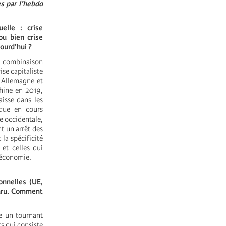
s par l’hebdo
elle : crise
ou bien crise
ourd’hui ?
ur combinaison
se capitaliste
n Allemagne et
Chine en 2019,
aisse dans les
ique en cours
e occidentale,
t un arrêt des
la spécificité
et celles qui
l’économie.
onnelles (UE,
paru. Comment
e un tournant
s qui consiste