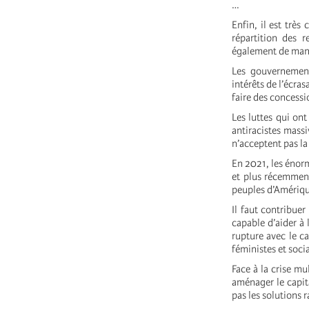
…
Enfin, il est trè
répartition des 
également de man
Les gouvernement
intérêts de l’écra
faire des concessi
Les luttes qui on
antiracistes mass
n’acceptent pas la
En 2021, les énorm
et plus récemment 
peuples d’Amériqu
Il faut contribue
capable d’aider à
rupture avec le ca
féministes et socia
Face à la crise mu
aménager le capita
pas les solutions r