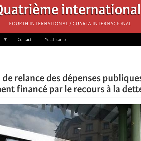
uatrième internationa
Fourth International / Cuarta Internacional
Contact
Youth camp
n de relance des dépenses publiques 
ent financé par le recours à la dett