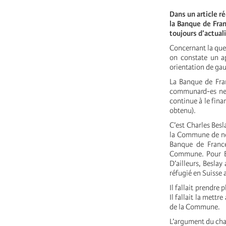
Dans un article ré
la Banque de Fran
toujours d’actual
Concernant la ques
on constate un a
orientation de ga
La Banque de Fra
communard-es ne 
continue à le fina
obtenu).
C’est Charles Bes
la Commune de ne p
Banque de France
Commune. Pour Bes
D’ailleurs, Beslay
réfugié en Suisse 
Il fallait prendre
Il fallait la mett
de la Commune.
L’argument du cha