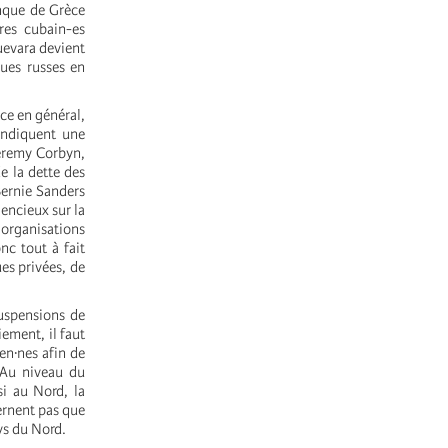
anque de Grèce
res cubain-es
uevara devient
ques russes en
nce en général,
endiquent une
Jeremy Corbyn,
e la dette des
Bernie Sanders
lencieux sur la
organisations
nc tout à fait
es privées, de
suspensions de
ement, il faut
en·nes afin de
. Au niveau du
i au Nord, la
ernent pas que
ys du Nord.