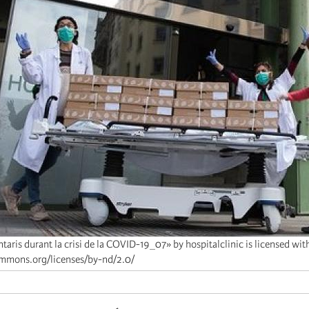
taris durant la crisi de la COVID-19_07» by hospitalclinic is licensed with
ommons.org/licenses/by-nd/2.0/