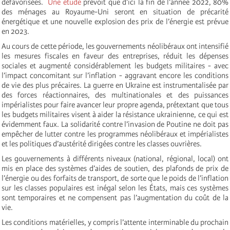
défavorisées.
Une étude
prévoit que d’ici la fin de l’année 2022, 80%
des ménages au Royaume-Uni seront en situation de précarité
énergétique et une nouvelle explosion des prix de l’énergie est prévue
en 2023.
Au cours de cette période, les gouvernements néolibéraux ont intensifié
les mesures fiscales en faveur des entreprises, réduit les dépenses
sociales et augmenté considérablement les budgets militaires - avec
l’impact concomitant sur l’inflation - aggravant encore les conditions
de vie des plus précaires. La guerre en Ukraine est instrumentalisée par
des forces réactionnaires, des multinationales et des puissances
impérialistes pour faire avancer leur propre agenda, prétextant que tous
les budgets militaires visent à aider la résistance ukrainienne, ce qui est
évidemment faux. La solidarité contre l’invasion de Poutine ne doit pas
empêcher de lutter contre les programmes néolibéraux et impérialistes
et les politiques d’austérité dirigées contre les classes ouvrières.
Les gouvernements à différents niveaux (national, régional, local) ont
mis en place des systèmes d’aides de soutien, des plafonds de prix de
l’énergie ou des forfaits de transport, de sorte que le poids de l’inflation
sur les classes populaires est inégal selon les États, mais ces systèmes
sont temporaires et ne compensent pas l’augmentation du coût de la
vie.
Les conditions matérielles, y compris l’attente interminable du prochain