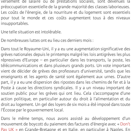
versement de salaire ou de prestations sociales, sont devenues la
préoccupation essentielle de la grande majorité des classes laborieuses.
Les coûts de l’énergie, de la nourriture et du logement sont essentiels
pour tout le monde et ces coûts augmentent tous à des niveaux
insupportables.
Une telle situation est intolérable.
De nombreuses luttes ont eu lieu ces derniers mois :
Dans tout le Royaume-Uni, il y a eu une augmentation significative des
grèves nationales depuis le printemps malgré les lois antigrèves les plus
répressives d’Europe – en particulier dans les transports, la poste, les
télécommunications et dans plusieurs grands ports. Un vote important
vient de décider de grèves des professeurs d’université, tandis que les
enseignants et les agents de santé sont également aux urnes. D’autre
part, il y a eu une dispersion des ripostes dans les chemins de fer et à la
Poste à cause les directions syndicales. Il y a un niveau important de
soutien public pour les grèves qui ont lieu. Cela s’accompagne d’une
action politique, en particulier autour du droit à l’alimentation et du
droit au logement. Un gel des loyers de six mois a été imposé dans toute
l’Écosse par le gouvernement local.
Dans le même temps, nous avons assisté au développement d’un
mouvement de boycott du paiement des factures d’énergie avec «
Don’t
Pay UK »
en
Grande-Bretagne
et en Italie, en particulier à Naples. En