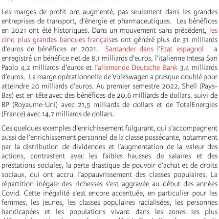
Les marges de profit ont augmenté, pas seulement dans les grandes
entreprises de transport, d’énergie et pharmaceutiques. Les bénéfices
en 2021 ont été historiques. Dans un mouvement sans précédent,
les
cinq plus grandes banques français
es
ont généré plus de 31 milliards
d’euros de bénéfices en 2021.
Santander dans l’Etat espagnol
a
enregistré un bénéfice net de 8,1 milliards d’euros, l’italienne Intesa San
Paolo 4,2 milliards d’euros et
l’allemande Deutsche Bank
3,4 milliards
d’euros. La marge opérationnelle de Volkswagen a presque doublé pour
atteindre 20 milliards d’euros. Au premier semestre 2022, Shell (Pays-
Bas) est en tête avec des bénéfices de 20,6 milliards de dollars, suivi de
BP (Royaume-Uni) avec 21,5 milliards de dollars et de TotalEnergies
(France) avec 14,7 milliards de dollars.
Ces quelques exemples d’enrichissement fulgurant, qui s’accompagnent
aussi de l’enrichissement personnel de la classe possédante, notamment
par la distribution de dividendes et l’augmentation de la valeur des
actions, contrastent avec les faibles hausses de salaires et des
prestations sociales, la perte drastique de pouvoir d’achat et de droits
sociaux, qui ont accru l’appauvrissement des classes populaires. La
répartition inégale des richesses s’est aggravée au début des années
Covid. Cette inégalité s’est encore accentuée, en particulier pour les
femmes, les jeunes, les classes populaires racialisées, les personnes
handicapées et les populations vivant dans les zones les plus