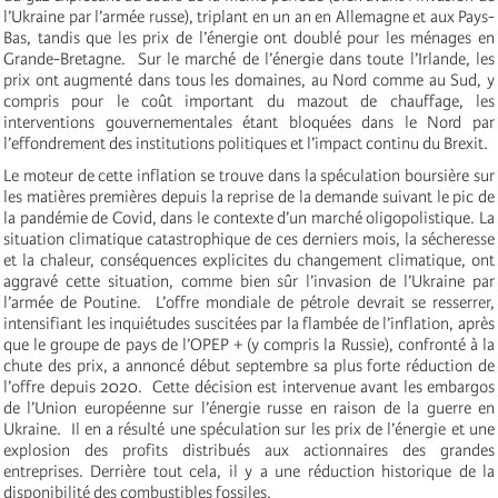
l’Ukraine par l’armée russe), triplant en un an en Allemagne et aux Pays-
Bas, tandis que les prix de l’énergie ont doublé pour les ménages en
Grande-Bretagne. Sur le marché de l’énergie dans toute l’Irlande, les
prix ont augmenté dans tous les domaines, au Nord comme au Sud, y
compris pour le coût important du mazout de chauffage, les
interventions gouvernementales étant bloquées dans le Nord par
l’effondrement des institutions politiques et l’impact continu du Brexit.
Le moteur de cette inflation se trouve dans la spéculation boursière sur
les matières premières depuis la reprise de la demande suivant le pic de
la pandémie de Covid, dans le contexte d’un marché oligopolistique. La
situation climatique catastrophique de ces derniers mois, la sécheresse
et la chaleur, conséquences explicites du changement climatique, ont
aggravé cette situation, comme bien sûr l’invasion de l’Ukraine par
l’armée de Poutine.
L’offre mondiale de pétrole devrait se resserrer,
intensifiant les inquiétudes suscitées par la flambée de l’inflation, après
que le groupe de pays de l’OPEP + (y compris la Russie), confronté à la
chute des prix, a annoncé début septembre sa plus forte réduction de
l’offre depuis 2020.
Cette décision est intervenue avant les embargos
de l’Union européenne sur l’énergie russe en raison de la guerre en
Ukraine. Il en a résulté une spéculation sur les prix de l’énergie et une
explosion des profits distribués aux actionnaires des grandes
entreprises. Derrière tout cela, il y a une réduction historique de la
disponibilité des combustibles fossiles.