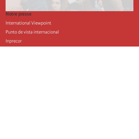
Notre presse
International Viewpoint
Punto de vista internacional
Inprecor
Facebook
Twitter
Mastodon
Telegram
L’Internationale
Dernier congrès de l’Internationale
Déclarations du bureau exécutif
Institut de formation (IIRE)
Jeunes
Auteurs
Vidéos