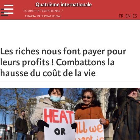
Aller
Quatrième internationale
☰
au
☰
Fourth International /
Cuarta Internacional
contenu
principal
Les riches nous font payer pour
leurs profits ! Combattons la
hausse du coût de la vie