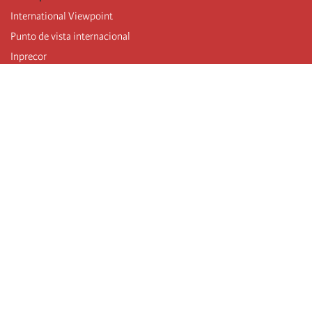
International Viewpoint
Punto de vista internacional
Inprecor
Facebook
Twitter
Mastodon
Telegram
L’Internationale
Dernier congrès de l’Internationale
Déclarations du bureau exécutif
Institut de formation (IIRE)
Jeunes
Auteurs
Vidéos
Flux RSS