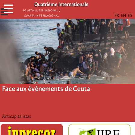
Aller
Quatrième internationale
☰
au
☰
Fourth International /
Cuarta Internacional
contenu
principal
Face aux événements de Ceuta
Anticapitalistas