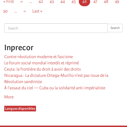
First
« First
Page
‹‹
…
Page
42
Page
43
Page
44
Page
45
Page
46
Page
47
Page
48
Page
49
page
précédente
courante
Page
50
…
Page
››
Dernière
Last »
suivante
page
Search
Search
Inprecor
Contre-révolution moderne et fascisme
Le Forum social mondial interdit et réprimé
Ceuta: la frontière du droit à avoir des droits
Nicaragua : La dictature Ortega-Murillo n’est pas issue de la
Révolution sandiniste
À l’assaut du ciel — Cuba ou la solidarité anti-impérialiste
More
Langues disponibles