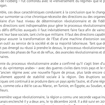
 de l’iceberg – fut confondu avec le «renversement du régime» que le p
logan.
ble, ces deux caractéristiques conduisent à la conclusion que le chan
our surmonter sa crise chronique nécessite des directions ou des organes
ire d’un haut niveau de détermination révolutionnaire et de fidélit
es directions sont indispensables pour gérer le processus révolutionnair
s défis difficiles auxquels il faut inévitablement faire face afin de vain
t leur base sociale, tant civile que militaire. Il faut des directions capabl
pour assurer la transformation de l’État d’une machine d’extorsion soc
n outil au service de la société et de sa majorité laborieuse. Tant que d
t pas émergé ou réussi à prendre le dessus, le processus révolutionnaire
ravers des phases de flux et de reflux, des avancées révolutionnaires et d
naires.
nie du processus révolutionnaire arabe a confirmé qu’il s’agit bien d’
c du «printemps arabe» – avec des guerres civiles dans trois pays et le 
l’ancien régime avec une nouvelle figure de proue, plus laide encore 
ullement apporté de stabilité sociale à la région. Des éruptions so
tiques ont continué à se produire dans un pays après l’autre, et d’une régi
, comme cela a été le cas au Maroc, en Tunisie, en Égypte, au Soudan, e
lleurs.
 première vague révolutionnaire, la région a connu une seconde vague in
ais enclenché il y a deux ans, le 19 décembre 2018. Il a été suivi en 201