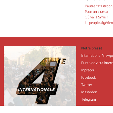
L’autre catastrop
Pour un « désarm
Où va la Syrie ?
Le peuple algérien
Notre presse
International Viewp
Punto de vista inter
Inprecor
Facebook
Twitter
Mastodon
Telegram