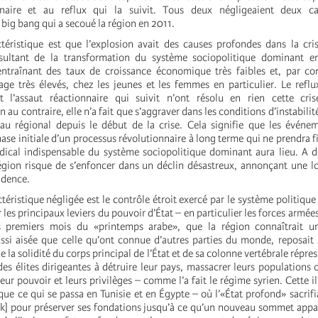
naire et au reflux qui la suivit. Tous deux négligeaient deux car
big bang qui a secoué la région en 2011.
téristique est que l’explosion avait des causes profondes dans la cris
sultant de la transformation du système sociopolitique dominant e
ntraînant des taux de croissance économique très faibles et, par co
e très élevés, chez les jeunes et les femmes en particulier. Le refl
t l’assaut réactionnaire qui suivit n’ont résolu en rien cette crise
 au contraire, elle n’a fait que s’aggraver dans les conditions d’instabilit
au régional depuis le début de la crise. Cela signifie que les événe
hase initiale d’un processus révolutionnaire à long terme qui ne prendra f
ical indispensable du système sociopolitique dominant aura lieu. A d
gion risque de s’enfoncer dans un déclin désastreux, annonçant une l
adence.
éristique négligée est le contrôle étroit exercé par le système politique 
 les principaux leviers du pouvoir d’État – en particulier les forces armées.
 premiers mois du «printemps arabe», que la région connaîtrait un
si aisée que celle qu’ont connue d’autres parties du monde, reposait
 la solidité du corps principal de l’État et de sa colonne vertébrale répres
des élites dirigeantes à détruire leur pays, massacrer leurs populations o
leur pouvoir et leurs privilèges – comme l’a fait le régime syrien. Cette i
sque ce qui se passa en Tunisie et en Égypte – où l’«État profond» sacri
k] pour préserver ses fondations jusqu’à ce qu’un nouveau sommet app