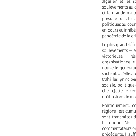
algérien et les 
soulèvements au co
et la grande majo
presque tous les 
politiques au cours
en cours et inhibé
pandémie de la cri
Le plus grand défi
soulèvements – et
victorieuse – ré
organisationnell
nouvelle générati
sachant qu’elles o
trahi les princip
sociale, politique 
elle rejette le c
qu’illustrent le m
Politiquement, c
régional est cumul
sont transmises d
historique. Nous
commentateurs ont 
précédente. Il suf