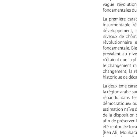
vague révolution
fondamentales du 
La première carac
insurmontable ré
développement, e
niveaux de chômag
révolutionnaire e
fondamentale. Bien
prévalent au nive
n’étaient que la p
le changement rad
changement, la ré
historique de déc
La deuxième caract
la région arabe sur
répandu dans les
démocratique» aus
estimation naïve de
de la disposition 
afin de préserver 
été renforcée lor
[Ben Ali, Moubara