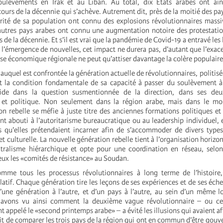
soulèvements en Irak et au Liban. Au total, dix États arabes ont ai
urs de la décennie qui s’achève. Autrement dit, près de la moitié des pay
rité de sa population ont connu des explosions révolutionnaires massi
autres pays arabes ont connu une augmentation notoire des protestatio
 de la décennie. Et s’il est vrai que la pandémie de Covid-19 a entravé les 
 l’émergence de nouvelles, cet impact ne durera pas, d’autant que l’exace
se économique régionale ne peut qu’attiser davantage la colère populaire
 auquel est confrontée la génération actuelle de révolutionnaires, politis
 la condition fondamentale de sa capacité à passer du soulèvement à 
side dans la question susmentionnée de la direction, dans ses de
e et politique. Non seulement dans la région arabe, mais dans le mon
on rebelle se méfie à juste titre des anciennes formations politiques et
nt abouti à l’autoritarisme bureaucratique ou au leadership individuel, e
es qu’elles prétendaient incarner afin de s’accommoder de divers type
et culturelle. La nouvelle génération rebelle tient à l’organisation horizon
entralisme hiérarchique et opte pour une coordination en réseau, sel
ieux les «comités de résistance» au Soudan.
omme tous les processus révolutionnaires à long terme de l’histoire,
atif. Chaque génération tire les leçons de ses expériences et de ses éche
’une génération à l’autre, et d’un pays à l’autre, au sein d’un même 
 avons vu ainsi comment la deuxième vague révolutionnaire – ou ce
appelé le «second printemps arabe» – a évité les illusions qui avaient aff
fit de comparer les trois pays de la région qui ont en commun d’être gouve