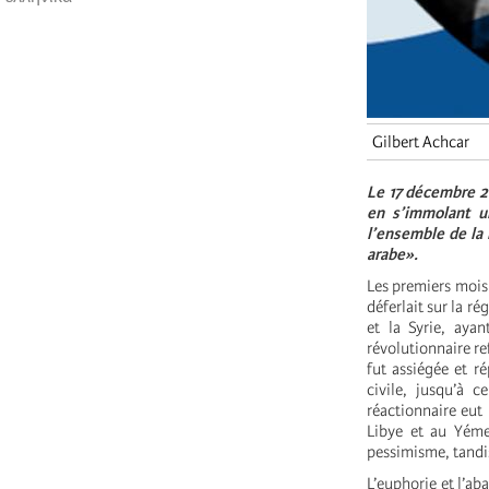
Gilbert Achcar
Le 17 décembre 20
en s’immolant u
l’ensemble de la 
arabe».
Les premiers mois
déferlait sur la r
et la Syrie, aya
révolutionnaire re
fut assiégée et r
civile, jusqu’à 
réactionnaire eut 
Libye et au Yémen
pessimisme, tandi
L’euphorie et l’ab