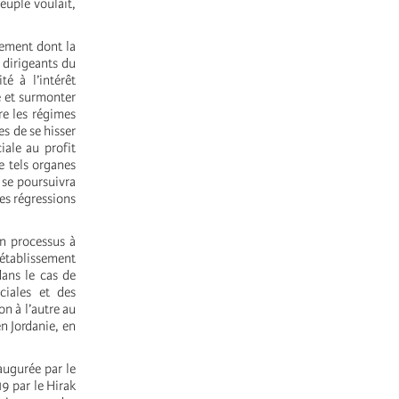
euple voulait,
gement dont la
 dirigeants du
é à l’intérêt
e et surmonter
cre les régimes
es de se hisser
iale au profit
e tels organes
 se poursuivra
es régressions
un processus à
rétablissement
dans le cas de
ciales et des
on à l’autre au
n Jordanie, en
augurée par le
9 par le Hirak