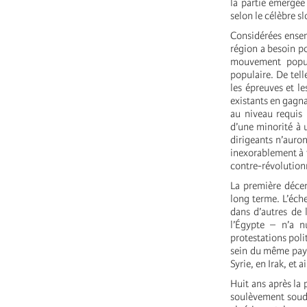
la partie émergée
selon le célèbre s
Considérées ensem
région a besoin p
mouvement popula
populaire. De tell
les épreuves et le
existants en gagnan
au niveau requis 
d’une minorité à u
dirigeants n’auron
inexorablement à t
contre-révolution
La première décen
long terme. L’éche
dans d’autres de 
l’Égypte – n’a n
protestations poli
sein du même pays
Syrie, en Irak, et ai
Huit ans après la
soulèvement soudan