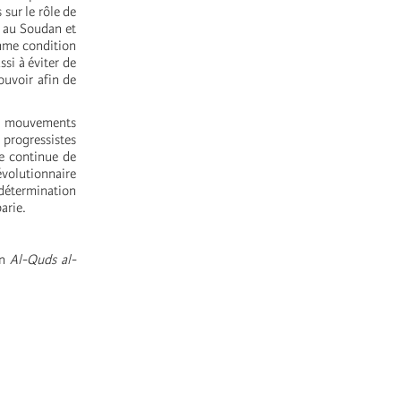
 sur le rôle de
s au Soudan et
omme condition
si à éviter de
ouvoir afin de
es mouvements
 progressistes
be continue de
évolutionnaire
 détermination
arie.
en
Al-Quds al-