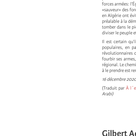
forces armées: l’Ég
«sauveur» des for
en Algérie ont év
préalable à la dé
tomber dans le pi
diviser le peuple 
Il est certain qu
populaires, en pa
révolutionnaires 
fourbir ses armes,
régional. Le chemi
à le prendre est re
16 décembre 202
(Traduit par
À l´
Arabi)
Gilbert A