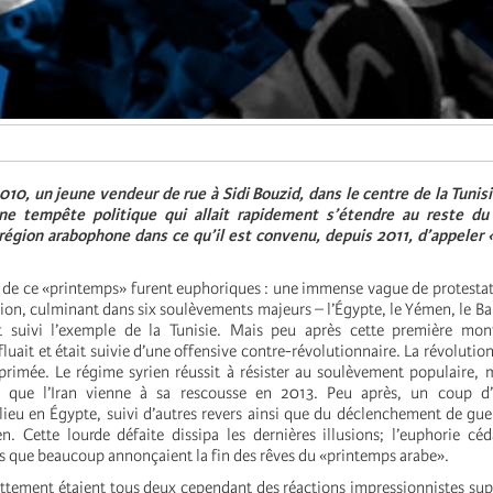
10, un jeune vendeur de rue à Sidi Bouzid, dans le centre de la Tunis
ne tempête politique qui allait rapidement s’étendre au reste du
région arabophone dans ce qu’il est convenu, depuis 2011, d’appeler 
 de ce «printemps» furent euphoriques : une immense vague de protesta
égion, culminant dans six soulèvements majeurs – l’Égypte, le Yémen, le Ba
nt suivi l’exemple de la Tunisie. Mais peu après cette première mon
fluait et était suivie d’une offensive contre-révolutionnaire. La révoluti
éprimée. Le régime syrien réussit à résister au soulèvement populaire,
ce que l’Iran vienne à sa rescousse en 2013. Peu après, un coup d’É
lieu en Égypte, suivi d’autres revers ainsi que du déclenchement de guer
. Cette lourde défaite dissipa les dernières illusions; l’euphorie cé
s que beaucoup annonçaient la fin des rêves du «printemps arabe».
attement étaient tous deux cependant des réactions impressionnistes super