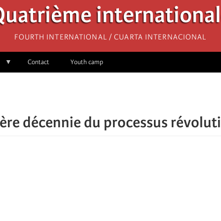
uatrième internationa
Fourth International / Cuarta Internacional
Contact
Youth camp
ère décennie du processus révolut