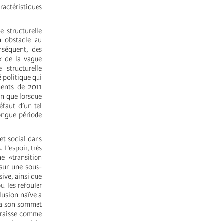
actéristiques
e structurelle
n obstacle au
nséquent, des
ux de la vague
 structurelle
é politique qui
ments de 2011
in que lorsque
éfaut d’un tel
ongue période
et social dans
 L’espoir, très
e «transition
 sur une sous-
sive, ainsi que
u les refouler
llusion naïve a
fia son sommet
araisse comme