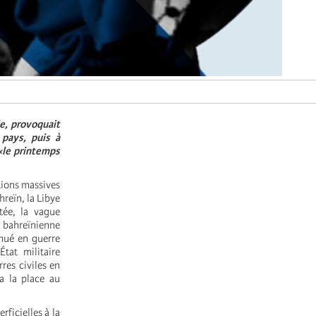
ie, provoquait
 pays, puis à
«le printemps
tions massives
hreïn, la Libye
tée, la vague
on bahreïnienne
 mué en guerre
tat militaire
res civiles en
da la place au
ficielles à la