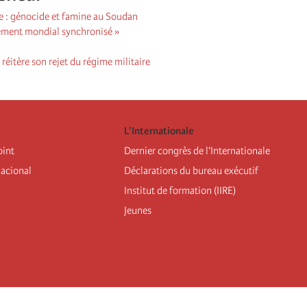
he : génocide et famine au Soudan
ement mondial synchronisé »
 réitère son rejet du régime militaire
L’Internationale
oint
Dernier congrès de l’Internationale
nacional
Déclarations du bureau exécutif
Institut de formation (IIRE)
Jeunes