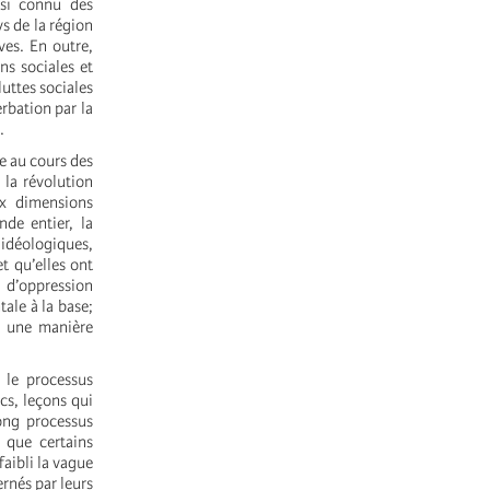
nsi connu des
s de la région
ves. En outre,
ns sociales et
luttes sociales
rbation par la
.
ée au cours des
la révolution
ux dimensions
de entier, la
 idéologiques,
t qu’elles ont
s d’oppression
tale à la base;
on une manière
 le processus
cs, leçons qui
long processus
 que certains
aibli la vague
rnés par leurs