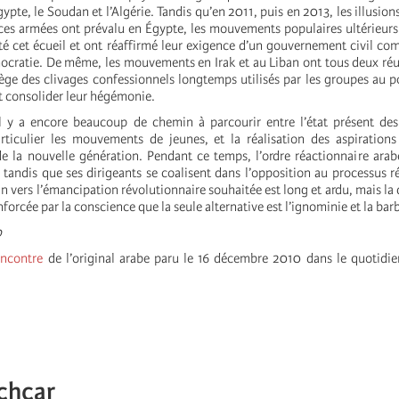
ypte, le Soudan et l’Algérie. Tandis qu’en 2011, puis en 2013, les illusions
ces armées ont prévalu en Égypte, les mouvements populaires ultérieur
ité cet écueil et ont réaffirmé leur exigence d’un gouvernement civil c
mocratie. De même, les mouvements en Irak et au Liban ont tous deux réus
ège des clivages confessionnels longtemps utilisés par les groupes au p
et consolider leur hégémonie.
’il y a encore beaucoup de chemin à parcourir entre l’état présent d
rticulier les mouvements de jeunes, et la réalisation des aspirations
de la nouvelle génération. Pendant ce temps, l’ordre réactionnaire ara
 tandis que ses dirigeants se coalisent dans l’opposition au processus r
n vers l’émancipation révolutionnaire souhaitée est long et ardu, mais la
nforcée par la conscience que la seule alternative est l’ignominie et la barb
0
encontre
de l’original arabe paru le 16 décembre 2010 dans le quotidi
chcar