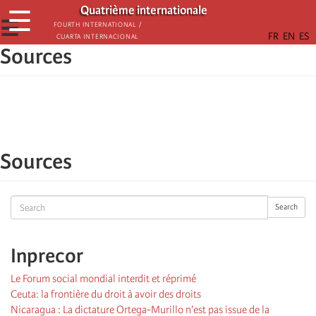
Aller
Quatrième internationale
☰
au
☰
Fourth International /
Cuarta Internacional
contenu
Sources
principal
Sources
Search
Search
Inprecor
Le Forum social mondial interdit et réprimé
Ceuta: la frontière du droit à avoir des droits
Nicaragua : La dictature Ortega-Murillo n’est pas issue de la