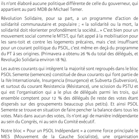
ils n’ont élaboré aucune politique différente de celle du gouverneur, qui
appartient au parti MDB de Michael Temer.
Révolution Solidaire, pour sa part, a un programme d’action de
solidarité communautaire et populaire ; « la solidarité ou la mort, la
solidarité doit réorienter profondément la société… » C’est bien pour un
mouvement social comme le MTST, qui fait appel à la mobilisation pour
les sans-toit et contre les logements précaires, mais c’est insuffisant
pour un courant politique du PSOL, c’est même en deçà du programme
du PT à ses origines. (Primavera a obtenu 26 % du total des délégués, et
Revolução Solidaria environ 18 %).
Les autres courants qui intègrent la majorité sont regroupés dans le bloc
PSOL Semente (semences) constitué de deux courants qui font partie de
la IVe Internationale, Insurgencia (Insurgence) et Subverta (Subversion),
et surtout du courant Resistencia (Résistance), une scission du PSTU et
qui est l’organisation qui a le plus de délégués parmi les trois, qui
ensemble comptent pour 12 % des délégués (le reste des votes étant
dispersés sur des groupements beaucoup plus petits). Et ainsi PSOL
Semente se trouve en situation de faire pencher la balance dans tous les
votes. Mais dans aucun des votes, ils n’ont agi de manière indépendante
au sein du Congrès, ni au sein du Comité exécutif.
Notre bloc « Pour un PSOL Indépendant » a comme force principale le
MES (Mouvement de la Gauche Socialiste), une organisation