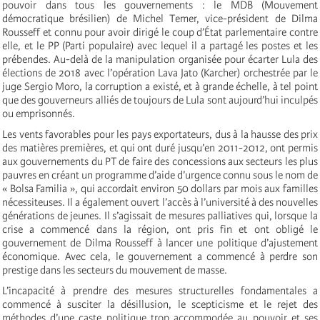
pouvoir dans tous les gouvernements : le MDB (Mouvement
démocratique brésilien) de Michel Temer, vice-président de Dilma
Rousseff et connu pour avoir dirigé le coup d’État parlementaire contre
elle, et le PP (Parti populaire) avec lequel il a partagé les postes et les
prébendes. Au-delà de la manipulation organisée pour écarter Lula des
élections de 2018 avec l’opération Lava Jato (Karcher) orchestrée par le
juge Sergio Moro, la corruption a existé, et à grande échelle, à tel point
que des gouverneurs alliés de toujours de Lula sont aujourd’hui inculpés
ou emprisonnés.
Les vents favorables pour les pays exportateurs, dus à la hausse des prix
des matières premières, et qui ont duré jusqu’en 2011-2012, ont permis
aux gouvernements du PT de faire des concessions aux secteurs les plus
pauvres en créant un programme d’aide d’urgence connu sous le nom de
« Bolsa Familia », qui accordait environ 50 dollars par mois aux familles
nécessiteuses. Il a également ouvert l’accès à l’université à des nouvelles
générations de jeunes. Il s’agissait de mesures palliatives qui, lorsque la
crise a commencé dans la région, ont pris fin et ont obligé le
gouvernement de Dilma Rousseff à lancer une politique d’ajustement
économique. Avec cela, le gouvernement a commencé à perdre son
prestige dans les secteurs du mouvement de masse.
L’incapacité à prendre des mesures structurelles fondamentales a
commencé à susciter la désillusion, le scepticisme et le rejet des
méthodes d’une caste politique trop accommodée au pouvoir et ses