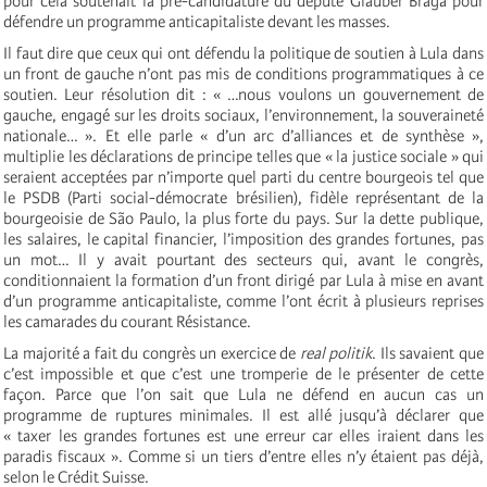
pour cela soutenait la pré-candidature du député Glauber Braga pour
défendre un programme anticapitaliste devant les masses.
Il faut dire que ceux qui ont défendu la politique de soutien à Lula dans
un front de gauche n’ont pas mis de conditions programmatiques à ce
soutien. Leur résolution dit : « …nous voulons un gouvernement de
gauche, engagé sur les droits sociaux, l’environnement, la souveraineté
nationale… ». Et elle parle « d’un arc d’alliances et de synthèse »,
multiplie les déclarations de principe telles que « la justice sociale » qui
seraient acceptées par n’importe quel parti du centre bourgeois tel que
le PSDB (Parti social-démocrate brésilien), fidèle représentant de la
bourgeoisie de São Paulo, la plus forte du pays. Sur la dette publique,
les salaires, le capital financier, l’imposition des grandes fortunes, pas
un mot… Il y avait pourtant des secteurs qui, avant le congrès,
conditionnaient la formation d’un front dirigé par Lula à mise en avant
d’un programme anticapitaliste, comme l’ont écrit à plusieurs reprises
les camarades du courant Résistance.
La majorité a fait du congrès un exercice de
real politik
. Ils savaient que
c’est impossible et que c’est une tromperie de le présenter de cette
façon. Parce que l’on sait que Lula ne défend en aucun cas un
programme de ruptures minimales. Il est allé jusqu’à déclarer que
« taxer les grandes fortunes est une erreur car elles iraient dans les
paradis fiscaux ». Comme si un tiers d’entre elles n’y étaient pas déjà,
selon le Crédit Suisse.