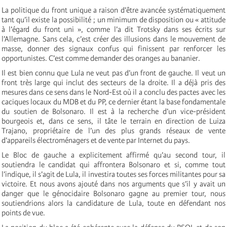
La politique du front unique a raison d’être avancée systématiquement
tant qu’il existe la possibilité ; un minimum de disposition ou « attitude
à l’égard du front uni », comme l’a dit Trotsky dans ses écrits sur
l’Allemagne. Sans cela, c’est créer des illusions dans le mouvement de
masse, donner des signaux confus qui finissent par renforcer les
opportunistes. C’est comme demander des oranges au bananier.
Il est bien connu que Lula ne veut pas d’un front de gauche. Il veut un
front très large qui inclut des secteurs de la droite. Il a déjà pris des
mesures dans ce sens dans le Nord-Est où il a conclu des pactes avec les
caciques locaux du MDB et du PP, ce dernier étant la base fondamentale
du soutien de Bolsonaro. Il est à la recherche d’un vice-président
bourgeois et, dans ce sens, il tâte le terrain en direction de Luiza
Trajano, propriétaire de l’un des plus grands réseaux de vente
d’appareils électroménagers et de vente par Internet du pays.
Le Bloc de gauche a explicitement affirmé qu’au second tour, il
soutiendra le candidat qui affrontera Bolsonaro et si, comme tout
l’indique, il s’agit de Lula, il investira toutes ses forces militantes pour sa
victoire. Et nous avons ajouté dans nos arguments que s’il y avait un
danger que le génocidaire Bolsonaro gagne au premier tour, nous
soutiendrions alors la candidature de Lula, toute en défendant nos
points de vue.