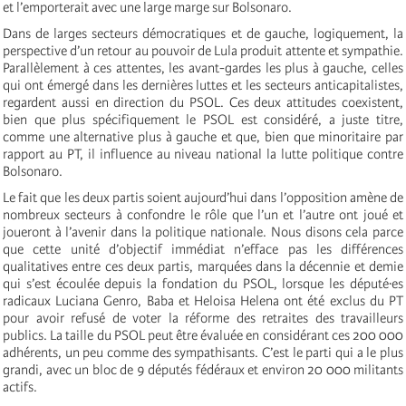
et l’emporterait avec une large marge sur Bolsonaro.
Dans de larges secteurs démocratiques et de gauche, logiquement, la
perspective d’un retour au pouvoir de Lula produit attente et sympathie.
Parallèlement à ces attentes, les avant-gardes les plus à gauche, celles
qui ont émergé dans les dernières luttes et les secteurs anticapitalistes,
regardent aussi en direction du PSOL. Ces deux attitudes coexistent,
bien que plus spécifiquement le PSOL est considéré, a juste titre,
comme une alternative plus à gauche et que, bien que minoritaire par
rapport au PT, il influence au niveau national la lutte politique contre
Bolsonaro.
Le fait que les deux partis soient aujourd’hui dans l’opposition amène de
nombreux secteurs à confondre le rôle que l’un et l’autre ont joué et
joueront à l’avenir dans la politique nationale. Nous disons cela parce
que cette unité d’objectif immédiat n’efface pas les différences
qualitatives entre ces deux partis, marquées dans la décennie et demie
qui s’est écoulée depuis la fondation du PSOL, lorsque les député∙es
radicaux Luciana Genro, Baba et Heloisa Helena ont été exclus du PT
pour avoir refusé de voter la réforme des retraites des travailleurs
publics. La taille du PSOL peut être évaluée en considérant ces 200 000
adhérents, un peu comme des sympathisants. C’est le parti qui a le plus
grandi, avec un bloc de 9 députés fédéraux et environ 20 000 militants
actifs.