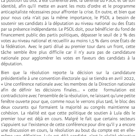
La position du bloc a été cohérente avec la défense du PSOL et de son
identité, afin qu’il mette en avant les mots d’ordre et le programme
anticapitaliste nécessaires pour affronter la crise. En outre, et bien que
pour nous cela n’ait pas la même importance, le PSOL a besoin de
soutenir ses candidats à la députation au niveau national ou des États
par sa présence indépendante. Le PSOL doit, pour bénéficier du fond de
financement public des partis politiques, dépasser le seuil de 2 % des
votes au niveau national et recueillir au moins 1,5 % dans onze États de
la fédération. Avec le parti dilué au premier tour dans un front, cette
tâche semble être plus difficile car il n’y aura pas de candidature
nationale pour agglomérer les votes en faveurs des candidats à la
députation.
Bien que la résolution reporte la décision sur la candidature
présidentielle à une convention électorale qui se tiendra en avril 2022,
« Une conférence nationale avec les membres de la Direction nationale
afin de définir les décisions finales… » cette formulation est
contradictoire avec l’ensemble de la résolution, ne laissant qu’une petite
fenêtre ouverte pour que, comme nous le verrons plus tard, le bloc des
deux courants qui formaient la majorité au congrès maintienne sa
cohésion. La réalité est que cette politique de soutien à Lula dès le
premier tour est déjà en cours. Malgré le fait que certains secteurs
s’appuient sur l’existence de cette conférence pour dire qu’il y a encore
une discussion en cours, la résolution au bout du compte est en elle-
même une définition. Lula est déjà candidat, c’est la réalité objective