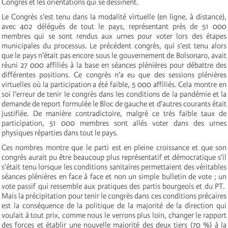
Congrès et les orientations qui se dessinent.
Le Congrès s’est tenu dans la modalité virtuelle (en ligne, à distance),
avec 402 délégués de tout le pays, représentant près de 51 000
membres qui se sont rendus aux urnes pour voter lors des étapes
municipales du processus. Le précédent congrès, qui s’est tenu alors
que le pays n’était pas encore sous le gouvernement de Bolsonaro, avait
réuni 27 000 affiliés à la base en séances plénières pour débattre des
différentes positions. Ce congrès n’a eu que des sessions plénières
virtuelles où la participation a été faible, 5 000 affiliés. Cela montre en
soi l’erreur de tenir le congrès dans les conditions de la pandémie et la
demande de report formulée le Bloc de gauche et d’autres courants était
justifiée. De manière contradictoire, malgré ce très faible taux de
participation, 51 000 membres sont allés voter dans des urnes
physiques réparties dans tout le pays.
Ces nombres montre que le parti est en pleine croissance et que son
congrès aurait pu être beaucoup plus représentatif et démocratique s’il
s’était tenu lorsque les conditions sanitaires permettaient des véritables
séances plénières en face à face et non un simple bulletin de vote ; un
vote passif qui ressemble aux pratiques des partis bourgeois et du PT.
Mais la précipitation pour tenir le congrès dans ces conditions précaires
est la conséquence de la politique de la majorité de la direction qui
voulait à tout prix, comme nous le verrons plus loin, changer le rapport
des forces et établir une nouvelle majorité des deux tiers (70 %) à la