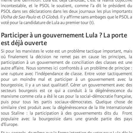
incontestable, et le PSOL le soutient, comme l’a dit le président du
PSOL dans ses déclarations dans les deux journaux les plus importants
(
Folha de Sao Paulo
et
O Globo
). Il y affirme sans ambages que le PSOL a
voté pour la candidature de Lula au premier tour (1).
Participer à un gouvernement Lula ? La porte
est déjà ouverte
Si pour les marxistes le vote est un problème tactique important, mais
où finalement la décision ne remet pas en cause les principes, la
participation à un gouvernement de conciliation des classes est une
autre affaire. Nous sommes ici confrontés à un problème de principe :
une rupture avec l’indépendance de classe. Entre voter tactiquement
pour un moindre mal et participer à un gouvernement avec la
bourgeoisie, il y a un saut qualitatif. Gérer un gouvernement avec des
secteurs bourgeois est ce qui a conduit à la dégénérescence du
marxisme comme cela a été le cas pour la social-démocratie française,
puis pour tous les partis sociaux-démocrates. Quelque chose de
similaire s’est produit avec la dégénérescence de la IIIe Internationale
sous Staline : la participation à des gouvernements dits du Front
populaire avec la bourgeoisie dans une grande partie des pays
d’Europe.
Et au congrès, de même que la ferme intention de voter pour Lula dès le