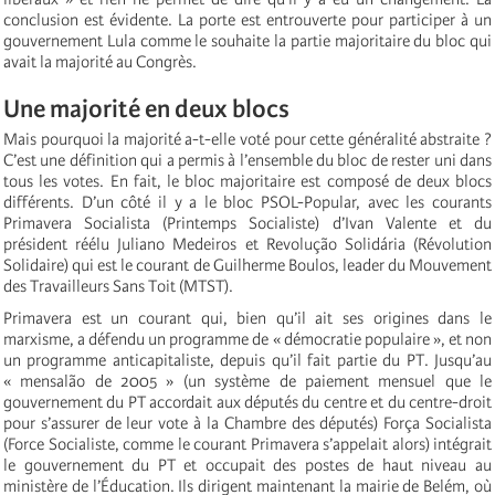
conclusion est évidente. La porte est entrouverte pour participer à un
gouvernement Lula comme le souhaite la partie majoritaire du bloc qui
avait la majorité au Congrès.
Une majorité en deux blocs
Mais pourquoi la majorité a-t-elle voté pour cette généralité abstraite ?
C’est une définition qui a permis à l’ensemble du bloc de rester uni dans
tous les votes. En fait, le bloc majoritaire est composé de deux blocs
différents. D’un côté il y a le bloc PSOL-Popular, avec les courants
Primavera Socialista (Printemps Socialiste) d’Ivan Valente et du
président réélu Juliano Medeiros et Revolução Solidária (Révolution
Solidaire) qui est le courant de Guilherme Boulos, leader du Mouvement
des Travailleurs Sans Toit (MTST).
Primavera est un courant qui, bien qu’il ait ses origines dans le
marxisme, a défendu un programme de « démocratie populaire », et non
un programme anticapitaliste, depuis qu’il fait partie du PT. Jusqu’au
« mensalão de 2005 » (un système de paiement mensuel que le
gouvernement du PT accordait aux députés du centre et du centre-droit
pour s’assurer de leur vote à la Chambre des députés) Força Socialista
(Force Socialiste, comme le courant Primavera s’appelait alors) intégrait
le gouvernement du PT et occupait des postes de haut niveau au
ministère de l’Éducation. Ils dirigent maintenant la mairie de Belém, où