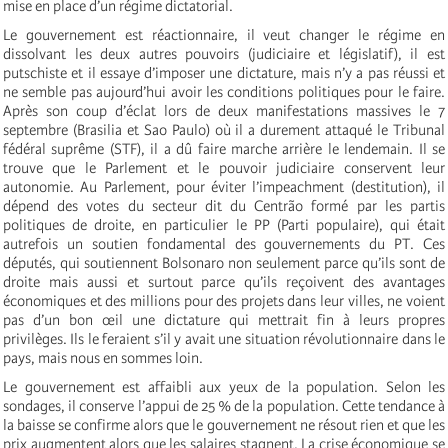
mise en place d’un régime dictatorial.
Le gouvernement est réactionnaire, il veut changer le régime en
dissolvant les deux autres pouvoirs (judiciaire et législatif), il est
putschiste et il essaye d’imposer une dictature, mais n’y a pas réussi et
ne semble pas aujourd’hui avoir les conditions politiques pour le faire.
Après son coup d’éclat lors de deux manifestations massives le 7
septembre (Brasilia et Sao Paulo) où il a durement attaqué le Tribunal
fédéral suprême (STF), il a dû faire marche arrière le lendemain. Il se
trouve que le Parlement et le pouvoir judiciaire conservent leur
autonomie. Au Parlement, pour éviter l’impeachment (destitution), il
dépend des votes du secteur dit du Centrão formé par les partis
politiques de droite, en particulier le PP (Parti populaire), qui était
autrefois un soutien fondamental des gouvernements du PT. Ces
députés, qui soutiennent Bolsonaro non seulement parce qu’ils sont de
droite mais aussi et surtout parce qu’ils reçoivent des avantages
économiques et des millions pour des projets dans leur villes, ne voient
pas d’un bon œil une dictature qui mettrait fin à leurs propres
privilèges. Ils le feraient s’il y avait une situation révolutionnaire dans le
pays, mais nous en sommes loin.
Le gouvernement est affaibli aux yeux de la population. Selon les
sondages, il conserve l’appui de 25 % de la population. Cette tendance à
la baisse se confirme alors que le gouvernement ne résout rien et que les
prix augmentent alors que les salaires stagnent. La crise économique se