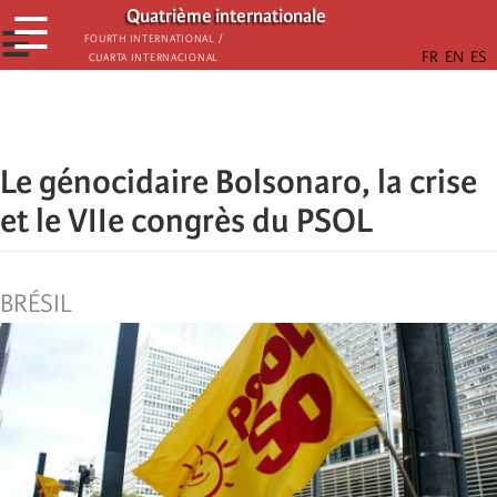
Aller
Quatrième internationale
☰
au
☰
Fourth International /
Cuarta Internacional
contenu
principal
Le génocidaire Bolsonaro, la crise
et le VIIe congrès du PSOL
BRÉSIL