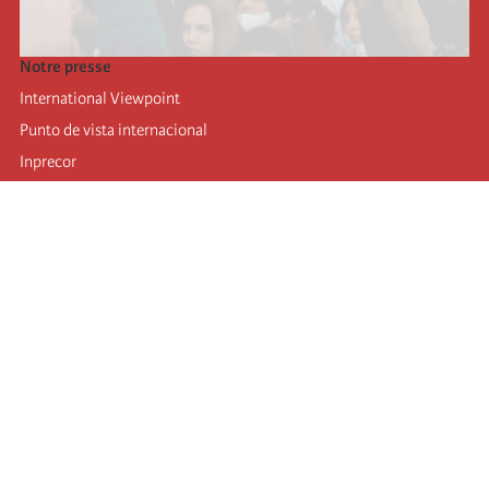
Notre presse
International Viewpoint
Punto de vista internacional
Inprecor
Facebook
Twitter
Mastodon
Telegram
L’Internationale
Dernier congrès de l’Internationale
Déclarations du bureau exécutif
Institut de formation (IIRE)
Jeunes
Auteurs
Vidéos