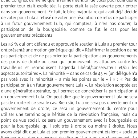
premier tour était explicitée, la porte était laissée ouverte pour entrer
dans son gouvernement. En fait, le bloc majoritaire qui avait déjà décidé
de voter pour Lula a refusé de voter une résolution de refus de participer
à un futur gouvernement Lula, qui comptera, à n’en pas douter, la
participation de la bourgeoisie, comme ce fut le cas pour les
gouvernements précédents.
Les 56 % qui ont défendu et approuvé le soutien à Lula au premier tour
ont présenté une motion générique qui dit « Réaffirmer la position de ne
pas participer et de ne pas orienter la participation aux gouvernements
des partis de droite ou ceux qui promeuvent les attaques contre les
travailleurs et reproduisent l’agenda libéral/conservateur et/ou les
aspects autoritaires ». La minorité – dans ce cas de 43 % (un délégué n’a
pas voté avec la minorité) – a mis les points sur le « i » : « Pas de
participation à un futur gouvernement Lula ». La résolution adoptée est
d’une généralité abstraite, qui permet de concrétiser la participation à
un gouvernement Lula. On peut dire que le gouvernement Lula ne sera
pas de droite et ce sera le cas. Bien sûr, Lula ne sera pas ouvertement un
gouvernement de droite, ce sera un gouvernement du centre pour
utiliser une terminologie héritée de la révolution française, mais du
point de vue social, ce sera un gouvernement avec la bourgeoisie et
pour la bourgeoisie, qu’il soit très à droite ou moins à droite. Nous
avons déjà dit que Lula et son premier gouvernement étaient « sociaux
libéraux » et rien ne permet de dire qu’il y a eu un changement. La