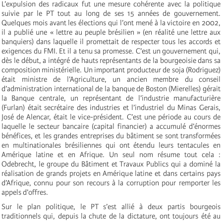
L’expulsion des radicaux fut une mesure cohérente avec la politique
suivie par le PT tout au long de ses 15 années de gouvernement.
Quelques mois avant les élections qui l’ont mené à la victoire en 2002,
il a publié une « lettre au peuple brésilien » (en réalité une lettre aux
banquiers) dans laquelle il promettait de respecter tous les accords et
exigences du FMI. Et il a tenu sa promesse. C’est un gouvernement qui,
dès le début, a intégré de hauts représentants de la bourgeoisie dans sa
composition ministérielle. Un important producteur de soja (Rodriguez)
était ministre de l’Agriculture, un ancien membre du conseil
d’administration international de la banque de Boston (Mierelles) gérait
la Banque centrale, un représentant de l’industrie manufacturière
(Furlan) était secrétaire des industries et l’industriel du Minas Gerais,
José de Alencar, était le vice-président. C’est une période au cours de
laquelle le secteur bancaire (capital financier) a accumulé d’énormes
bénéfices, et les grandes entreprises du bâtiment se sont transformées
en multinationales brésiliennes qui ont étendu leurs tentacules en
Amérique latine et en Afrique. Un seul nom résume tout cela :
Odebrecht, le groupe du Bâtiment et Travaux Publics qui a dominé la
réalisation de grands projets en Amérique latine et dans certains pays
d’Afrique, connu pour son recours à la corruption pour remporter les
appels d’offres.
Sur le plan politique, le PT s’est allié à deux partis bourgeois
traditionnels qui, depuis la chute de la dictature, ont toujours été au