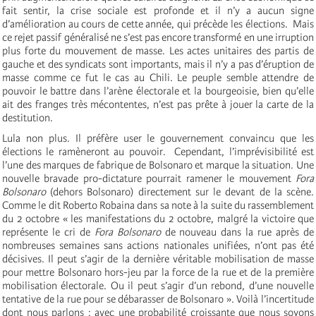
fait sentir, la crise sociale est profonde et il n’y a aucun signe
d’amélioration au cours de cette année, qui précède les élections. Mais
ce rejet passif généralisé ne s’est pas encore transformé en une irruption
plus forte du mouvement de masse. Les actes unitaires des partis de
gauche et des syndicats sont importants, mais il n’y a pas d’éruption de
masse comme ce fut le cas au Chili. Le peuple semble attendre de
pouvoir le battre dans l’arène électorale et la bourgeoisie, bien qu’elle
ait des franges très mécontentes, n’est pas prête à jouer la carte de la
destitution.
Lula non plus. Il préfère user le gouvernement convaincu que les
élections le ramèneront au pouvoir. Cependant, l’imprévisibilité est
l’une des marques de fabrique de Bolsonaro et marque la situation. Une
nouvelle bravade pro-dictature pourrait ramener le mouvement
Fora
Bolsonaro
(dehors Bolsonaro) directement sur le devant de la scène.
Comme le dit Roberto Robaina dans sa note à la suite du rassemblement
du 2 octobre « les manifestations du 2 octobre, malgré la victoire que
représente le cri de
Fora Bolsonaro
de nouveau dans la rue après de
nombreuses semaines sans actions nationales unifiées, n’ont pas été
décisives. Il peut s’agir de la dernière véritable mobilisation de masse
pour mettre Bolsonaro hors-jeu par la force de la rue et de la première
mobilisation électorale. Ou il peut s’agir d’un rebond, d’une nouvelle
tentative de la rue pour se débarasser de Bolsonaro ». Voilà l’incertitude
dont nous parlons ; avec une probabilité croissante que nous soyons