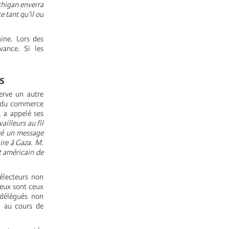
chigan enverra
 tant qu’il ou
aine. Lors des
vance. Si les
s
erve un autre
t du commerce
 a appelé ses
vailleurs au fil
oyé un message
ire à Gaza. M.
t américain de
électeurs non
reux sont ceux
 délégués non
, au cours de