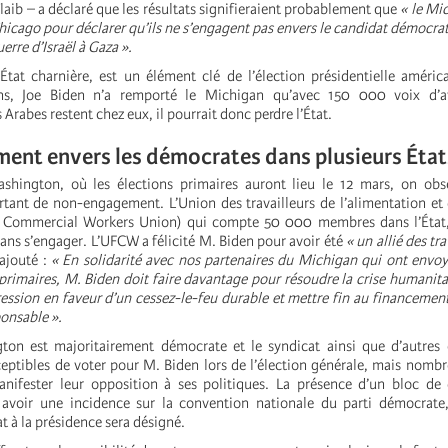
aib – a déclaré que les résultats signifieraient probablement que
« le Mi
icago pour déclarer qu’ils ne s’engagent pas envers le candidat démocrate
uerre d’Israël à Gaza ».
tat charnière, est un élément clé de l’élection présidentielle améric
ons, Joe Biden n’a remporté le Michigan qu’avec 150 000 voix d’a
Arabes restent chez eux, il pourrait donc perdre l’État.
nt envers les démocrates dans plusieurs État
ashington, où les élections primaires auront lieu le 12 mars, on obs
ant de non-engagement. L’Union des travailleurs de l’alimentation e
 Commercial Workers Union) qui compte 50 000 membres dans l’État,
ans s’engager. L’UFCW a félicité M. Biden pour avoir été
« un allié des tra
ajouté :
« En solidarité avec nos partenaires du Michigan qui ont env
s primaires, M. Biden doit faire davantage pour résoudre la crise humanita
ression en faveur d’un cessez-le-feu durable et mettre fin au financemen
ponsable ».
ton est majoritairement démocrate et le syndicat ainsi que d’autres 
eptibles de voter pour M. Biden lors de l’élection générale, mais nomb
anifester leur opposition à ses politiques. La présence d’un bloc de
 avoir une incidence sur la convention nationale du parti démocrate
at à la présidence sera désigné.