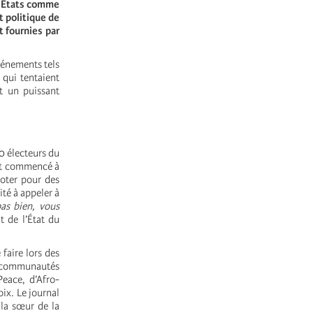
s États comme
 politique de
t fournies par
vénements tels
 qui tentaient
t un puissant
 électeurs du
ont commencé à
voter pour des
ité à appeler à
as bien, vous
 de l’État du
aire lors des
s communautés
eace, d’Afro-
ix. Le journal
 la sœur de la