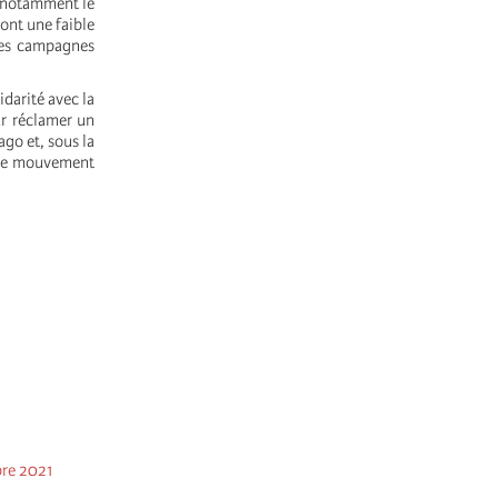
, notamment le
 ont une faible
des campagnes
darité avec la
ur réclamer un
go et, sous la
, le mouvement
bre 2021