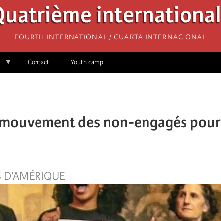
uatrième internationa
Fourth International / Cuarta Internacional
Contact
Youth camp
 mouvement des non-engagés pour l
S D’AMÉRIQUE