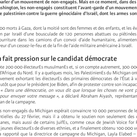
e parler d’un mouvement de non-engagés. Mais en ce moment, dans de
ashington, les non-engagés constituent l’avant-garde d’un mouvement
 palestinien contre la guerre génocidaire d’Israël, dont les armes son
00 morts à Gaza, dont la moitié sont des femmes et des enfants, et les é
n par Israël d’une bousculade de 120 personnes abattues ou piétinées
ourriture dans les camions d’un convoi d’aide humanitaire, alimenten
r d’un cessez-le-feu et de la fin de l’aide militaire américaine à Israël.
 fait pression sur le candidat démocrate
te 200 000 électeurEs musulmanEs et, si on compte autrement, 300 000
’Afrique du Nord. Il y a quelques mois, les PalestinienEs du Michigan 
ement exhortant les électeurEs des primaires démocrates de l’État à 
utôt que pour le président Joe Biden, afin de protester contre son incapac
.
« Dans une démocratie, on vous dit que lorsque les choses ne vont p
s pour envoyer votre message »,
a déclaré Abraham Aiyash, représentant
san de la campagne.
non-engagés du Michigan espérait convaincre 10 000 personnes de le f
ntielles du 27 février, mais il a obtenu le soutien non seulement de
nes, mais aussi de certains JuifEs, comme ceux de Jewish Voice for P
jeunes électeurEs de diverses ethnies, et a finalement obtenu 100 000 vo
a rapporté que la directrice de campagne du Michigan, Layla Elabed –