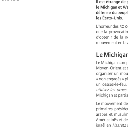
Il est étrange d
le Michigan et W
défense du peuple
les États-Unis.
L’horreur des 30 0
que la provocatio
d’obtenir de la n
mouvement en faveu
Le Michigan
Le Michigan comp
Moyen-Orient et d
organiser un mouv
« non engagés » pl
un cessez-le-feu
utilisez les urne
Michigan et parti
Le mouvement des 
primaires préside
arabes et musulma
AméricainEs et de 
israélien
Haaretz