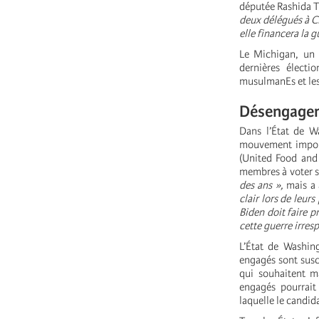
députée Rashida Tl
deux délégués à Ch
elle financera la g
Le Michigan, un É
dernières électi
musulmanEs et les 
Désengageme
Dans l’État de W
mouvement import
(United Food and
membres à voter s
des ans »,
mais a 
clair lors de leur
Biden doit faire p
cette guerre irres
L’État de Washing
engagés sont susc
qui souhaitent m
engagés pourrait
laquelle le candid