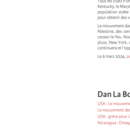
Tous les États n’o
Kentucky, le Maryl
population arabe
pour obtenir des 
Le mouvement dans 
Palestine, des ce
cessez-le-feu. Nou
pluie, New York, 
continuera et l’opp
Le 6 mars 2024,
p
Dan La B
USA : Le mouvemen
Le mouvement des 
USA : grève pour l
Nicaragua : Orteg