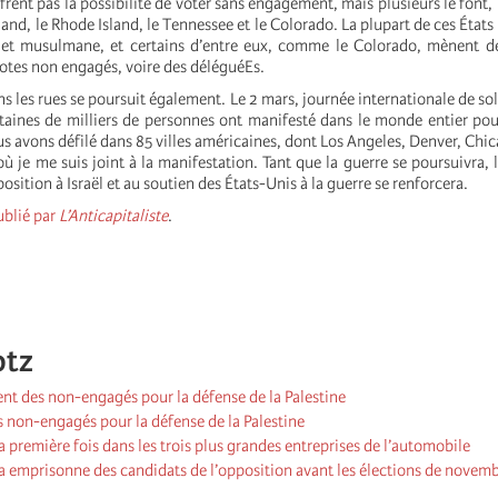
ffrent pas la possibilité de voter sans engagement, mais plusieurs le font
and, le Rhode Island, le Tennessee et le Colorado. La plupart de ces États
 et musulmane, et certains d’entre eux, comme le Colorado, mènent 
votes non engagés, voire des déléguéEs.
les rues se poursuit également. Le 2 mars, journée internationale de soli
ntaines de milliers de personnes ont manifesté dans le monde entier po
s avons défilé dans 85 villes américaines, dont Los Angeles, Denver, Chica
où je me suis joint à la manifestation. Tant que la guerre se poursuivra
osition à Israël et au soutien des États-Unis à la guerre se renforcera.
ublié par
L’Anticapitaliste
.
otz
t des non-engagés pour la défense de la Palestine
non-engagés pour la défense de la Palestine
a première fois dans les trois plus grandes entreprises de l’automobile
a emprisonne des candidats de l’opposition avant les élections de novem