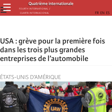
Aller
Quatrième internationale
☰
au
☰
Fourth International /
Cuarta Internacional
contenu
principal
USA : grève pour la première fois
dans les trois plus grandes
entreprises de l’automobile
ÉTATS-UNIS D’AMÉRIQUE