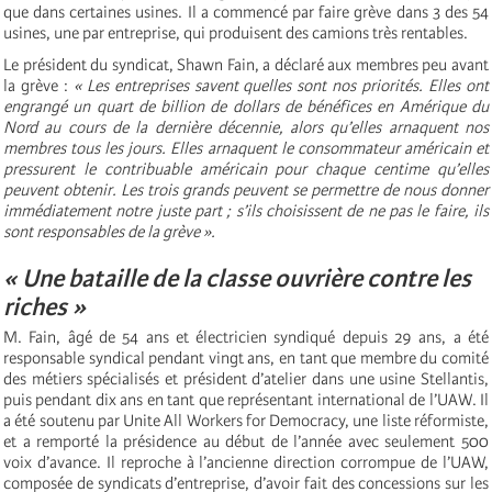
que dans certaines usines. Il a commencé par faire grève dans 3 des 54
usines, une par entreprise, qui produisent des camions très rentables.
Le président du syndicat, Shawn Fain, a déclaré aux membres peu avant
la grève :
« Les entreprises savent quelles sont nos priorités. Elles ont
engrangé un quart de billion de dollars de bénéfices en Amérique du
Nord au cours de la dernière décennie, alors qu’elles arnaquent nos
membres tous les jours. Elles arnaquent le consommateur américain et
pressurent le contribuable américain pour chaque centime qu’elles
peuvent obtenir. Les trois grands peuvent se permettre de nous donner
immédiatement notre juste part ; s’ils choisissent de ne pas le faire, ils
sont responsables de la grève ».
« Une bataille de la classe ouvrière contre les
riches »
M. Fain, âgé de 54 ans et électricien syndiqué depuis 29 ans, a été
responsable syndical pendant vingt ans, en tant que membre du comité
des métiers spécialisés et président d’atelier dans une usine Stellantis,
puis pendant dix ans en tant que représentant international de l’UAW. Il
a été soutenu par Unite All Workers for Democracy, une liste réformiste,
et a remporté la présidence au début de l’année avec seulement 500
voix d’avance. Il reproche à l’ancienne direction corrompue de l’UAW,
composée de syndicats d’entreprise, d’avoir fait des concessions sur les