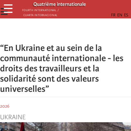
Aller
Quatrième internationale
☰
au
☰
Fourth International /
Cuarta Internacional
contenu
principal
“En Ukraine et au sein de la
communauté internationale - les
droits des travailleurs et la
solidarité sont des valeurs
universelles”
2026
UKRAINE