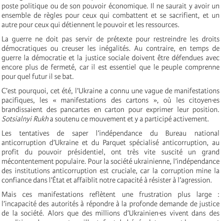
poste politique ou de son pouvoir économique. Il ne saurait y avoir un
ensemble de règles pour ceux qui combattent et se sacrifient, et un
autre pour ceux qui détiennent le pouvoir et les ressources.
La guerre ne doit pas servir de prétexte pour restreindre les droits
démocratiques ou creuser les inégalités. Au contraire, en temps de
guerre la démocratie et la justice sociale doivent être défendues avec
encore plus de fermeté, car il est essentiel que le peuple comprenne
pour quel futur il se bat.
C’est pourquoi, cet été, l’Ukraine a connu une vague de manifestations
pacifiques, les « manifestations des cartons », où les citoyen·es
brandissaient des pancartes en carton pour exprimer leur position.
Sotsialnyi Rukh
a soutenu ce mouvement et y a participé activement.
Les tentatives de saper l’indépendance du Bureau national
anticorruption d’Ukraine et du Parquet spécialisé anticorruption, au
profit du pouvoir présidentiel, ont très vite suscité un grand
mécontentement populaire. Pour la société ukrainienne, l’indépendance
des institutions anticorruption est cruciale, car la corruption mine la
confiance dans l’État et affaiblit notre capacité à résister à l’agression.
Mais ces manifestations reflètent une frustration plus large :
l’incapacité des autorités à répondre à la profonde demande de justice
de la société. Alors que des millions d’Ukrainien·es vivent dans des