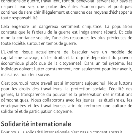
conditions de guerre, travaillent, font du bénévolat, servent leur pays et
risquent leur vie, une partie des élites économiques et politiques
continue de s’enrichir illégalement et cherche des moyens d’échapper à
toute responsabilité.
Cela engendre un dangereux sentiment d’injustice. La population
constate que le fardeau de la guerre est inégalement réparti. Et cela
mine la confiance sociale, l’une des ressources les plus précieuses de
toute société, surtout en temps de guerre.
L’Ukraine risque actuellement de basculer vers un modèle de
capitalisme sauvage, où les droits et la dignité dépendent du pouvoir
économique plutôt que de la citoyenneté. Dans un tel système, les
individus doivent lutter constamment, non seulement pour leur avenir,
mais aussi pour leur survie.
C’est pourquoi notre travail est si important aujourd’hui. Nous luttons
pour les droits des travailleurs, la protection sociale, l’égalité des
genres, la transparence du pouvoir et la préservation des institutions
démocratiques. Nous collaborons avec les jeunes, les étudiant·es, les
enseignant·es et les travailleur·ses afin de renforcer une culture de
solidarité et de participation citoyenne.
Solidarité internationale
Pour nous, la solidarité internationale n’est pas un concept abstrait.