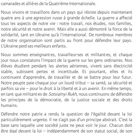
camarades et allié·es de la Quatrième Internationale.
Nous vivons et travaillons dans un pays qui résiste depuis maintenant
quatre ans à une agression russe à grande échelle. La guerre a affecté
tous les aspects de notre vie : notre travail, nos études, nos familles,
notre sécurité et notre avenir. Mais elle a aussi démontré la force de la
solidarité, tant en Ukraine qu’à l’international. De nombreux membres
de notre organisation sont partis au front pour défendre leur pays.
L’Ukraine perd ses meilleurs enfants.
Nous sommes enseignant·es, travailleur·ses et militant·es, et chaque
jour nous constatons l’impact de la guerre sur les gens ordinaires. Nos
élèves étudient pendant les alertes aériennes, vivent sans électricité
stable, subissent pertes et incertitude. Et pourtant, elles et ils
continuent d’apprendre, de travailler et de se battre pour leur futur.
Notre peuple paie chaque jour un lourd tribut – sa santé, sa sécurité et
parfois sa vie – pour le droit à la liberté et à un avenir. En même temps,
en tant que militant·es de
Sotsialnyi Rukh
, nous continuons de défendre
les principes de la démocratie, de la justice sociale et des droits
humains.
Défendre notre patrie a rendu la question de l’égalité devant la loi
particulièrement urgente. Il ne s’agit pas d’un principe abstrait. C’est la
base sans laquelle une société juste ne peut voir le jour. Chacun doit
être égal devant la loi – indépendamment de son statut social, de son