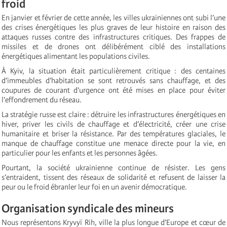
froid
En janvier et février de cette année, les villes ukrainiennes ont subi l’une
des crises énergétiques les plus graves de leur histoire en raison des
attaques russes contre des infrastructures critiques. Des frappes de
missiles et de drones ont délibérément ciblé des installations
énergétiques alimentant les populations civiles.
À Kyiv, la situation était particulièrement critique : des centaines
d’immeubles d’habitation se sont retrouvés sans chauffage, et des
coupures de courant d’urgence ont été mises en place pour éviter
l’effondrement du réseau.
La stratégie russe est claire : détruire les infrastructures énergétiques en
hiver, priver les civils de chauffage et d’électricité, créer une crise
humanitaire et briser la résistance. Par des températures glaciales, le
manque de chauffage constitue une menace directe pour la vie, en
particulier pour les enfants et les personnes âgées.
Pourtant, la société ukrainienne continue de résister. Les gens
s’entraident, tissent des réseaux de solidarité et refusent de laisser la
peur ou le froid ébranler leur foi en un avenir démocratique.
Organisation syndicale des mineurs
Nous représentons Kryvyï Rih, ville la plus longue d’Europe et cœur de