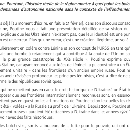
ne. Pourtant, l'histoire réelle de la région montre à quel point les bol
s demandes d'autonomie nationale dans le contexte de l'effondremen
es déjà [au moment d'écrire, en fait le 21 février], dans son discours consac
raine, Poutine nous a fait une présentation détaillée de sa vision d
e explique que les Ukrainiens n’existent pas, que leur identité est une pu
n est une erreur. Plus qu’une erreur, c’est une création illégitime, un vol à 
ulièrement en colère contre Lénine et son concept de l’URSS en tant qu’É
tait une bombe à retardement qui a contribué à la chute de l’Union sov
 la plus grande catastrophe du XXe siècle ». Poutine exprime ouv
Staline, car ayant renoncé aux idées de Lénine il a pu construire « un Ét
alement unitaire » dans les frontières d’un ancien empire russe. Poutin
s avoir révisé en profondeur les principes léninistes, c’est-à-dire de ne 
rmelle des républiques soviétiques.
i ne remettent pas en cause le droit historique de l’Ukraine à un État i
poser que ses frontières internationalement reconnues sont, en essence, 
tent pas en question les affirmations de Poutine selon lesquelles les r
nt été « volées » à la Russie au profit de l’Ukraine. Depuis 2014, Poutine 
uement russes » auraient été rattachées à l’Ukraine dans les années 1920.
voir avec des faits historiques.
 les bolcheviks, sortis vainqueurs de la lutte pour le pouvoir, qui ont 