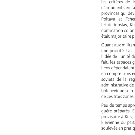
les critères de 
d’arguments en fav
provinces qui deva
Poltava et Tche
Iekaterinoslav, K
domination colonia
était majoritaire 
Quant aux militant
une priorité. Un 
l’idée de l’unité 
fait, les espaces 
liens dépendaient 
en compte trois en
soviets de la ré
administrative de 
bolchevique se for
de ces trois zones.
Peu de temps aprè
guère préparés. E
provisoire à Kiev
kiévienne du part
soulevée en pratiq