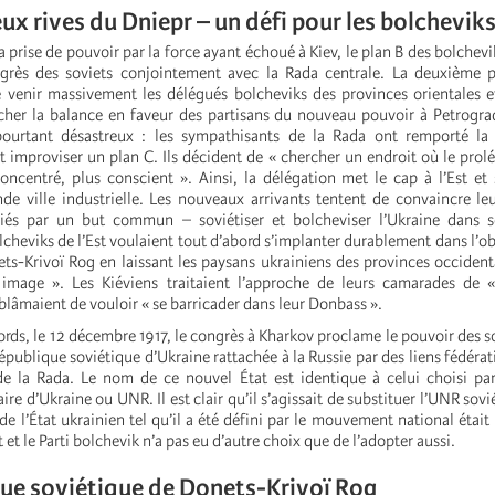
eux rives du Dniepr – un défi pour les bolchevik
la prise de pouvoir par la force ayant échoué à Kiev, le plan B des bolchevi
grès des soviets conjointement avec la Rada centrale. La deuxième p
e venir massivement les délégués bolcheviks des provinces orientales e
her la balance en faveur des partisans du nouveau pouvoir à Petrogra
pourtant désastreux : les sympathisants de la Rada ont remporté la 
 improviser un plan C. Ils décident de « chercher un endroit où le prolét
ncentré, plus conscient ». Ainsi, la délégation met le cap à l’Est et 
de ville industrielle. Les nouveaux arrivants tentent de convaincre l
 liés par un but commun – soviétiser et bolcheviser l’Ukraine dans 
cheviks de l’Est voulaient tout d’abord s’implanter durablement dans l’obl
ts-Krivoï Rog en laissant les paysans ukrainiens des provinces occidenta
 image ». Les Kiéviens traitaient l’approche de leurs camarades de «
s blâmaient de vouloir « se barricader dans leur Donbass ».
rds, le 12 décembre 1917, le congrès à Kharkov proclame le pouvoir des so
République soviétique d’Ukraine rattachée à la Russie par des liens fédéra
e la Rada. Le nom de ce nouvel État est identique à celui choisi par
re d’Ukraine ou UNR. Il est clair qu’il s’agissait de substituer l’UNR sov
 de l’État ukrainien tel qu’il a été défini par le mouvement national était
t et le Parti bolchevik n’a pas eu d’autre choix que de l’adopter aussi.
ue soviétique de Donets-Krivoï Rog