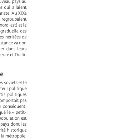
ouveau pays au
s qui allaient
ariste. Au XIXe
i regroupaient
nord-est) et le
 graduelle des
es héritées de
sistance va non
der dans leurs
œuré et Dullin
le
s soviets et le
teur politique
tis politiques
comportait pas
ar conséquent,
ué le « petit-
population est
 pays dont les
ité historique
e la métropole,