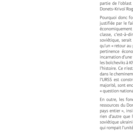
partie de l’oblas
Donets-Krivoï Rog
Pourquoi donc fon
justifiée par le f
économiquement par
classe, c’est-à-d
soviétique, serai
qu’un « retour au 
pertinence écono
incarnation d’une 
les bolcheviks à 
l’histoire. Ce n’e
dans le cheminemen
l’URSS est const
majorité, sont enc
« question nationa
En outre, les fon
ressources du Don
pays entier », ins
rien d’autre que 
soviétique ukrain
qui rompait l’unit