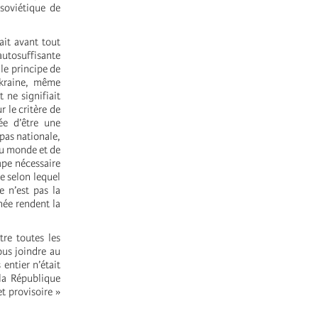
 soviétique de
ait avant tout
autosuffisante
le principe de
’Ukraine, même
 ne signifiait
 le critère de
ée d’être une
pas nationale,
du monde et de
ape nécessaire
e selon lequel
 n’est pas la
née rendent la
tre toutes les
ous joindre au
entier n’était
 la République
t provisoire »