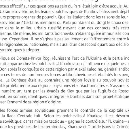
ensus effectif sur ces questions au sein du Parti était loin d’être acquis. 
Ukraine soviétique, les leaders bolcheviques de Kharkov bâtissaient déjà l
urs propres organes de pouvoir. Quelles étaient donc les raisons de leur
e soviétique ? Certains membres du Parti pointaient du doigt le choix des
er dans le milieu urbain russifié n’ayant que des contacts très rest
nienne. De même, les militants bolcheviks n’étaient guère immunisés cont
sse. Cependant, il ne s’agissait pas seulement de l’affrontement entre l
és régionales ou nationales, mais aussi d’un désaccord quant aux décisio
 stratégiques à adopter.
lique de Donets-Krivoï Rog, réunissant l’est de l’Ukraine et la partie ind
erait apparue chez les bolcheviks à Kharkov sous l’influence de quelques m
Don après la conquête de cette région par Alexeï Kaledine, général antib
ur ces terres de nombreuses forces antibolcheviques et était dès lors p
. Le Donbass était au contraire une région loyale au pouvoir soviét
té prolétarienne aux régions paysannes et « réactionnaires ». S’assurer s
 numéro un, tant par les évadés de Kiev que par les fugitifs de Rosto
ient, en somme, identiques : intégrer le Donbass dans son projet étatique 
sser l’ennemi de sa région d’origine.
les forces armées soviétiques prennent le contrôle de la capitale uk
a Rada Centrale fuit. Selon les bolcheviks à Kharkov, il est désorma
e soviétique, car sa mission tactique – gagner le contrôle sur l’Ukraine –
que les provinces de Iekaterninoslav, Kharkov et Tauride (sans la Crimée