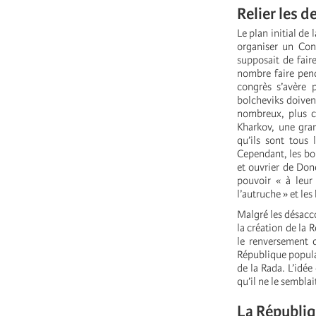
Relier les d
Le plan initial de 
organiser un Con
supposait de fair
nombre faire penc
congrès s’avère 
bolcheviks doivent
nombreux, plus co
Kharkov, une gran
qu’ils sont tous
Cependant, les bol
et ouvrier de Done
pouvoir « à leur
l’autruche » et le
Malgré les désacco
la création de la 
le renversement d
République populai
de la Rada. L’idée
qu’il ne le semblai
La Républiq