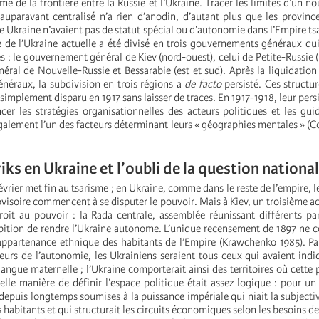
me de la frontière entre la Russie et l’Ukraine. Tracer les limites d’un n
auparavant centralisé n’a rien d’anodin, d’autant plus que les province
re Ukraine n’avaient pas de statut spécial ou d’autonomie dans l’Empire ts
ire de l’Ukraine actuelle a été divisé en trois gouvernements généraux qu
s : le gouvernement général de Kiev (nord-ouest), celui de Petite-Russie (
ral de Nouvelle-Russie et Bessarabie (est et sud). Après la liquidation
éraux, la subdivision en trois régions a
de facto
persisté. Ces structur
 simplement disparu en 1917 sans laisser de traces. En 1917-1918, leur per
cer les stratégies organisationnelles des acteurs politiques et les gui
galement l’un des facteurs déterminant leurs « géographies mentales » (C
iks en Ukraine et l’oubli de la question nationa
évrier met fin au tsarisme ; en Ukraine, comme dans le reste de l’empire, le
isoire commencent à se disputer le pouvoir. Mais à Kiev, un troisième ac
oit au pouvoir : la Rada centrale, assemblée réunissant différents par
mbition de rendre l’Ukraine autonome. L’unique recensement de 1897 ne 
appartenance ethnique des habitants de l’Empire (Krawchenko 1985). P
eurs de l’autonomie, les Ukrainiens seraient tous ceux qui avaient indiq
ngue maternelle ; l’Ukraine comporterait ainsi des territoires où cette 
elle manière de définir l’espace politique était assez logique : pour un
 depuis longtemps soumises à la puissance impériale qui niait la subjectiv
es habitants et qui structurait les circuits économiques selon les besoins d