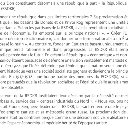
t du Don constituent désormais une république à part - la République
 (RSDKR).
der une république dans ces limites territoriales ? Sa proclamation ét
ait que « les bassins de Donets et de Krivoï Rog représentent une unité 
lant ». Selon les partisans de la RSDKR, avec la révolution socialiste « 
ire de l’économie, l’a emporté sur le principe national ». « Créer l
t une décision réactionnaire », car donner une forme nationale à un État
passé lointain ». Au contraire, fonder un État en se basant uniquement sur
mique serait rationnelle et donc progressiste. La RSDKR était sens
telle percée dans le futur. En créant la République « économique » et non 
Kharkov étaient persuadés de défendre une vision véritablement marxiste 
st qu’en 1922 que l’idée, défendue par Lénine, que la nation serait une ét
t historique vers une société socialiste gagnera et deviendra le princip
ruite. En 1917-1918, une bonne partie des membres du POSDR(b), si ce
ore persuadés que la révolution socialiste et l’égalité qu’elle aurait ame
le » obsolète.
dateurs de la RSDKR justifiaient leur décision par la nécessité de met
bass au service des « centres industriels du Nord ». « Nous voulons n
istait Fiodor Sergueev, leader de la RSDKR, laissant entendre que le pays 
l’ex-empire tsariste et sa métropole grand-russe. La proclamation de
ienne était au contraire perçue comme une décision nocive, « aléatoire e
é de l’espace économique impériale hérité de l’époque tsariste.