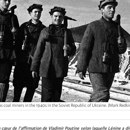
 coal miners in the 1940s in the Soviet Republic of Ukraine. (Mark Redki
a
cœur de l'affirmation de Vladimir Poutine selon laquelle Lénine a di