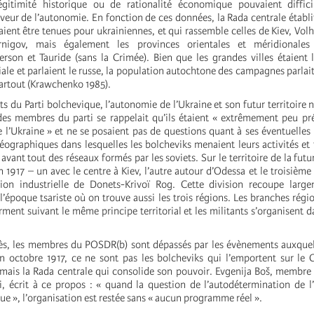
légitimité historique ou de rationalité économique pouvaient diffici
eur de l’autonomie. En fonction de ces données, la Rada centrale établit
ient être tenues pour ukrainiennes, et qui rassemble celles de Kiev, Volh
rnigov, mais également les provinces orientales et méridionales
herson et Tauride (sans la Crimée). Bien que les grandes villes étaient 
le et parlaient le russe, la population autochtone des campagnes parlait 
partout (Krawchenko 1985).
s du Parti bolchevique, l’autonomie de l’Ukraine et son futur territoire n
des membres du parti se rappelait qu’ils étaient « extrêmement peu pré
de l’Ukraine » et ne se posaient pas de questions quant à ses éventuelles 
géographiques dans lesquelles les bolcheviks menaient leurs activités et t
avant tout des réseaux formés par les soviets. Sur le territoire de la fut
 1917 – un avec le centre à Kiev, l’autre autour d’Odessa et le troisième 
gion industrielle de Donets-Krivoï Rog. Cette division recoupe large
l’époque tsariste où on trouve aussi les trois régions. Les branches régio
ment suivant le même principe territorial et les militants s’organisent da
s, les membres du POSDR(b) sont dépassés par les évènements auxquels
n octobre 1917, ce ne sont pas les bolcheviks qui l’emportent sur le
, mais la Rada centrale qui consolide son pouvoir. Evgenija Boš, membre
i, écrit à ce propos : « quand la question de l’autodétermination de l
ue », l’organisation est restée sans « aucun programme réel ».