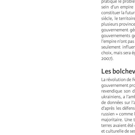
pratique le problè
sein d’un empire 
constituer la futu
siècle, le territo
plusieurs province
gouvernement géné
gouvernements gén
l’empire n’ont pas
seulement influen
choix, mais sera é
2007).
Les bolchev
La révolution de F
gouvernement prov
revendique son dr
ukrainiens, a l’a
de données sur l’
d’après les défens
russien » comme la
majoritaire. Une t
terres avaient été
et culturelle de s