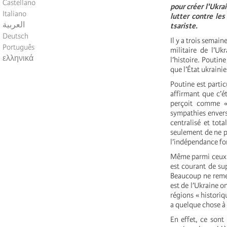
Castellano
pour créer l'Ukrai
Italiano
lutter contre le
العربية
tsariste.
Deutsch
Il y a trois semain
Português
militaire de l’Uk
ελληνικά
l’histoire. Poutin
que l’État ukrainie
Poutine est partic
affirmant que c’é
perçoit comme «
sympathies envers 
centralisé et tot
seulement de ne pa
l’indépendance fo
Même parmi ceux qu
est courant de sup
Beaucoup ne remet
est de l’Ukraine o
régions « historiq
a quelque chose à 
En effet, ce sont