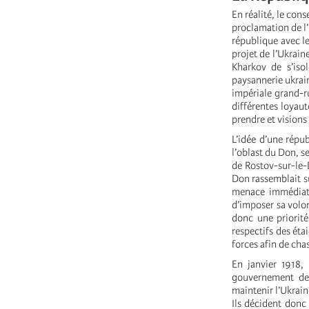
En réalité, le cons
proclamation de l’
république avec le
projet de l’Ukrain
Kharkov de s’isol
paysannerie ukrai
impériale grand-ru
différentes loyaut
prendre et visions
L’idée d’une répub
l’oblast du Don, s
de Rostov-sur-le-
Don rassemblait s
menace immédiate
d’imposer sa volon
donc une priorité
respectifs des éta
forces afin de cha
En janvier 1918, 
gouvernement de l
maintenir l’Ukrain
Ils décident donc 