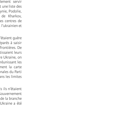
lement servir
 une liste des
ynie, Podolie,
 de Kharkov,
les centres de
l’ukrainien et
’étaient guère
parés à saisir
frontières. De
issaient leurs
ure Ukraine, on
réunissant les
ment la carte
nales du Parti
ns les limites
 ils n’étaient
 Gouvernement
 de la branche
’Ukraine a été