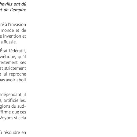
cheviks ont dû
t de l'empire
ré à l’invasion
u monde et de
re invention et
la Russie.
tat fédératif,
iétique, qu’il
ertement ses
at strictement
e lui reproche
pas avoir aboli
ndépendant, il
artificielles.
égions du sud-
affirme que ces
Voyons si cela
dû résoudre en