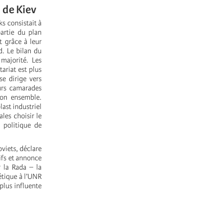
s de Kiev
ks consistait à
artie du plan
t grâce à leur
d. Le bilan du
majorité. Les
ariat est plus
se dirige vers
eurs camarades
son ensemble.
ast industriel
les choisir le
 politique de
viets, déclare
tifs et annonce
 la Rada – la
iétique à l’UNR
 plus influente