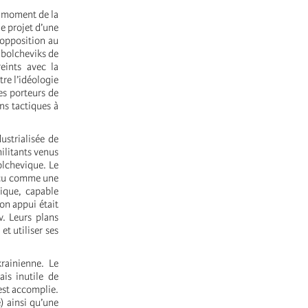
Au moment de la
e projet d’une
 opposition au
 bolcheviks de
reints avec la
re l’idéologie
es porteurs de
ns tactiques à
ustrialisée de
ilitants venus
olchevique. Le
erçu comme une
ique, capable
on appui était
v. Leurs plans
et utiliser ses
rainienne. Le
is inutile de
 est accomplie.
) ainsi qu’une