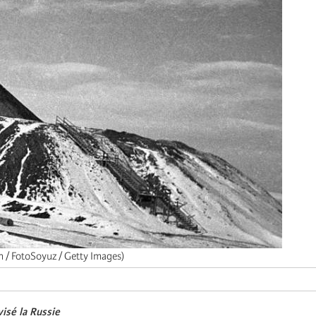
n / FotoSoyuz / Getty Images)
visé la Russie