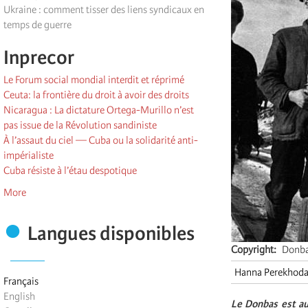
Ukraine : comment tisser des liens syndicaux en
temps de guerre
Inprecor
Le Forum social mondial interdit et réprimé
Ceuta: la frontière du droit à avoir des droits
Nicaragua : La dictature Ortega-Murillo n’est
pas issue de la Révolution sandiniste
À l’assaut du ciel — Cuba ou la solidarité anti-
impérialiste
Cuba résiste à l’étau despotique
More
Langues disponibles
Copyright
Donbas
Hanna Perekhod
Français
English
Le Donbas est au 