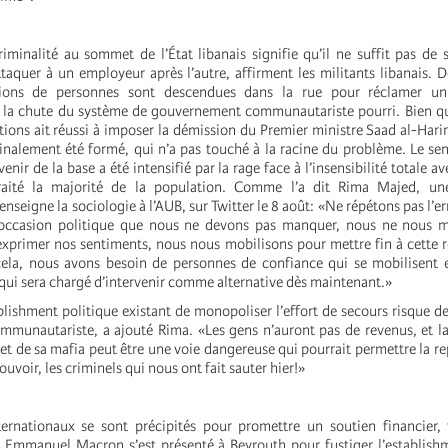
riminalité au sommet de l’État libanais signifie qu’il ne suffit pas de 
ttaquer à un employeur après l’autre, affirment les militants libanais. 
llions de personnes sont descendues dans la rue pour réclamer u
t la chute du système de gouvernement communautariste pourri. Bien q
tions ait réussi à imposer la démission du Premier ministre Saad al-Hari
nalement été formé, qui n’a pas touché à la racine du problème. Le se
nir de la base a été intensifié par la rage face à l’insensibilité totale av
traité la majorité de la population. Comme l’a dit Rima Majed, une
nseigne la sociologie à l’AUB, sur Twitter le 8 août: «Ne répétons pas l’e
 occasion politique que nous ne devons pas manquer, nous ne nous m
exprimer nos sentiments, nous nous mobilisons pour mettre fin à cette 
cela, nous avons besoin de personnes de confiance qui se mobilisent 
qui sera chargé d’intervenir comme alternative dès maintenant.»
blishment politique existant de monopoliser l’effort de secours risque de
unautariste, a ajouté Rima. «Les gens n’auront pas de revenus, et la
t et de sa mafia peut être une voie dangereuse qui pourrait permettre la r
uvoir, les criminels qui nous ont fait sauter hier!»
ternationaux se sont précipités pour promettre un soutien financier,
s Emmanuel Macron s’est présenté à Beyrouth pour fustiger l’establish