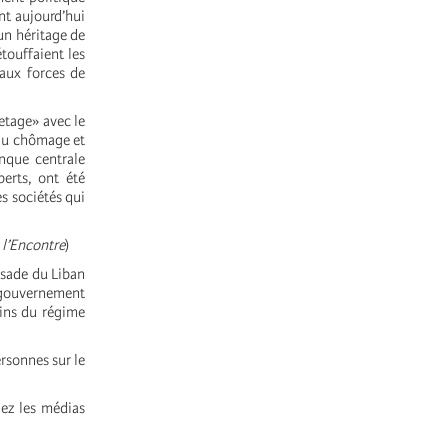
nt aujourd’hui
 un héritage de
touffaient les
 aux forces de
etage» avec le
 au chômage et
nque centrale
perts, ont été
s sociétés qui
 l’Encontre
)
ssade du Liban
gouvernement
ains du régime
rsonnes sur le
lez les médias