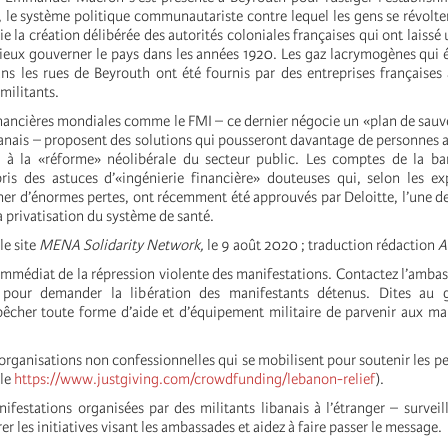
, le système politique communautariste contre lequel les gens se révolte
ie la création délibérée des autorités coloniales françaises qui ont laissé
mieux gouverner le pays dans les années 1920. Les gaz lacrymogènes qui é
ans les rues de Beyrouth ont été fournis par des entreprises françaises
 militants.
financières mondiales comme le FMI – ce dernier négocie un «plan de sauv
nais – proposent des solutions qui pousseront davantage de personnes
e à la «réforme» néolibérale du secteur public. Les comptes de la ba
ris des astuces d’«ingénierie financière» douteuses qui, selon les ex
er d’énormes pertes, ont récemment été approuvés par Deloitte, l’une de
la privatisation du système de santé.
le site
MENA Solidarity Network,
le 9 août 2020 ; traduction rédaction
A
immédiat de la répression violente des manifestations. Contactez l’amba
 pour demander la libération des manifestants détenus. Dites au 
êcher toute forme d’aide et d’équipement militaire de parvenir aux m
organisations non confessionnelles qui se mobilisent pour soutenir les pe
ple
https://www.justgiving.com/crowdfunding/lebanon-relief
).
ifestations organisées par des militants libanais à l’étranger – surveil
r les initiatives visant les ambassades et aidez à faire passer le message.