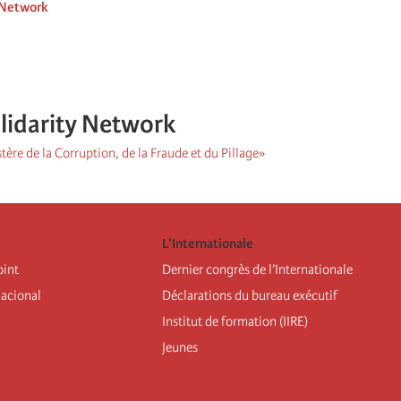
 Network
idarity Network
stère de la Corruption, de la Fraude et du Pillage»
L’Internationale
oint
Dernier congrès de l’Internationale
nacional
Déclarations du bureau exécutif
Institut de formation (IIRE)
Jeunes