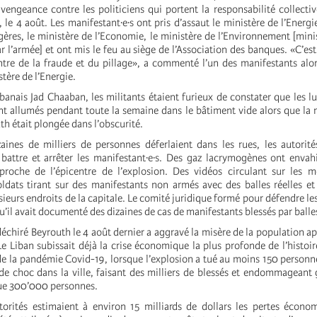
 vengeance contre les politiciens qui portent la responsabilité collecti
 le 4 août. Les manifestant·e·s ont pris d’assaut le ministère de l’Energi
gères, le ministère de l’Economie, le ministère de l’Environnement [minis
r l’armée] et ont mis le feu au siège de l’Association des banques. «C’est
ntre de la fraude et du pillage», a commenté l’un des manifestants alors
stère de l’Energie.
libanais Jad Chaaban, les militants étaient furieux de constater que les lu
nt allumés pendant toute la semaine dans le bâtiment vide alors que la 
th était plongée dans l’obscurité.
aines de milliers de personnes déferlaient dans les rues, les autorité
battre et arrêter les manifestant·e·s. Des gaz lacrymogènes ont enva
proche de l’épicentre de l’explosion. Des vidéos circulant sur les m
ldats tirant sur des manifestants non armés avec des balles réelles et
ieurs endroits de la capitale. Le comité juridique formé pour défendre le
qu’il avait documenté des dizaines de cas de manifestants blessés par balle
déchiré Beyrouth le 4 août dernier a aggravé la misère de la population a
Le Liban subissait déjà la crise économique la plus profonde de l’histo
 de la pandémie Covid-19, lorsque l’explosion a tué au moins 150 personn
e choc dans la ville, faisant des milliers de blessés et endommageant
ue 300’000 personnes.
torités estimaient à environ 15 milliards de dollars les pertes écon