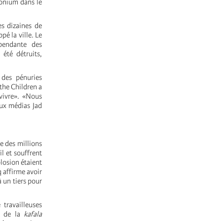
monium dans le
es dizaines de
pé la ville. Le
épendante des
 été détruits,
 des pénuries
 the Children a
rvivre». «Nous
aux médias Jad
te des millions
l et souffrent
losion étaient
 affirme avoir
à un tiers pour
travailleuses
t de la
kafala