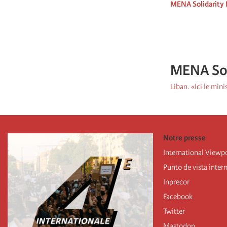
MENA Solidarity
MENA Sol
Liban. «Ici le mini
Notre presse
International Viewp
Punto de vista inter
Inprecor
Facebook
Twitter
Mastodon