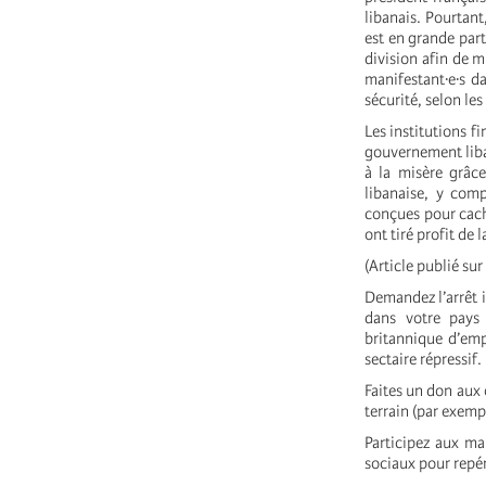
libanais. Pourtant
est en grande part
division afin de 
manifestant·e·s d
sécurité, selon les
Les institutions 
gouvernement liba
à la misère grâc
libanaise, y comp
conçues pour cach
ont tiré profit de 
(Article publié sur 
Demandez l’arrêt 
dans votre pays
britannique d’emp
sectaire répressif.
Faites un don aux 
terrain (par exem
Participez aux man
sociaux pour repére