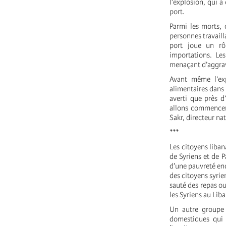
l’explosion, qui 
port.
Parmi les morts, 
personnes travaill
port joue un rô
importations. Les
menaçant d’aggrave
Avant même l’exp
alimentaires dans 
averti que près d
allons commencer 
Sakr, directeur nat
***
Les citoyens liban
de Syriens et de P
d’une pauvreté end
des citoyens syrie
sauté des repas ou
les Syriens au Liba
Un autre groupe e
domestiques qui 