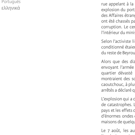
Português
rue appelant à la
ελληνικά
explosion du port,
des Affaires étran
ont été chassés pa
corruption. Le ce
l’intérieur du mini
Selon l’activiste 
conditionné étaie
du reste de Beyrou
Alors que des diz
envoyant l’armée 
quartier dévasté 
montraient des so
caoutchouc, à plus
arrêtés a déclaré 
L’explosion qui a 
de catastrophes. 
pays et les effets
d’énormes ondes d
maisons de quelq
Le 7 août, les au