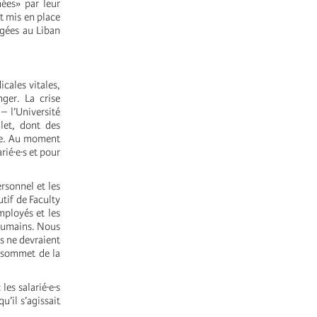
ées» par leur
st mis en place
égées au Liban
cales vitales,
ger. La crise
– l’Université
let, dont des
ire. Au moment
rié·e·s et pour
ersonnel et les
utif de Faculty
ployés et les
 humains. Nous
s ne devraient
u sommet de la
es salarié·e·s
u’il s’agissait