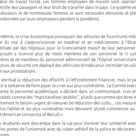
atut de travail forcé]. Les femmes employées de maison sont «parrain
rôle leur passeport et leur droit de travailler dans le pays. Le système e
s abuseurs et de nombreuses femmes se sont retrouvées démunies et pi
bandonnées par leurs employeurs pendant la pandémie.
démie, la crise économique provoquait des pénuries de fournitures médi
nt du mal à s’approvisionner en matériel et en médicaments à l’étran
utilisée par des hôpitaux pour le licenciement massif de leur personnel 
yrouth a licencié plus de 1000 membres de son personnel le 17 juil
mières et de membres du personnel administratif de l’hôpital universita
forces de sécurité ont déployé des véhicules blindés pour intimider les sala
in aux protestations.
 attribué la réduction des effectifs à l’effondrement financier, mais le p
té la tentative de faire payer la crise aux plus vulnérables. Le Comité exéc
sente le personnel académique, a déclaré dans un communiqué: «Les em
 traités comme des “marchandises jetables”, plutôt que comme des êtres
tement le besoin urgent de mesures de réduction des coûts… ces mesure
 plus faibles et les plus vulnérables mais devraient plutôt commencer a
B (American University of Beirut).»
s étudiants sont descendus dans la rue pour montrer leur solidarité avec l
 les portes de l’université avec du ruban adhésif de la police et déclarant q
rime».