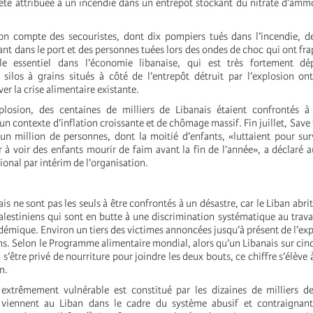
a été attribuée à un incendie dans un entrepôt stockant du nitrate d’am
on compte des secouristes, dont dix pompiers tués dans l’incendie, d
ant dans le port et des personnes tuées lors des ondes de choc qui ont frap
le essentiel dans l’économie libanaise, qui est très fortement d
 silos à grains situés à côté de l’entrepôt détruit par l’explosion ont
r la crise alimentaire existante.
losion, des centaines de milliers de Libanais étaient confrontés à
un contexte d’inflation croissante et de chômage massif. Fin juillet, Save
’un million de personnes, dont la moitié d’enfants, «luttaient pour su
à voir des enfants mourir de faim avant la fin de l’année», a déclaré 
ional par intérim de l’organisation.
ais ne sont pas les seuls à être confrontés à un désastre, car le Liban abri
alestiniens qui sont en butte à une discrimination systématique au travai
émique. Environ un tiers des victimes annoncées jusqu’à présent de l’exp
ns. Selon le Programme alimentaire mondial, alors qu’un Libanais sur cinq
 s’être privé de nourriture pour joindre les deux bouts, ce chiffre s’élève 
n.
xtrêmement vulnérable est constitué par les dizaines de milliers de 
viennent au Liban dans le cadre du système abusif et contraignan