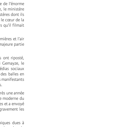
ve de l’énorme
e, le ministère
tères dont ils
 le cœur de la
 qu’il filmait
mières et l’air
majeure partie
s ont riposté,
hi Gemayze, le
édias sociaux
 des balles en
s manifestants
s.
près une année
ire moderne du
es et a envoyé
 gravement les
omiques dues à