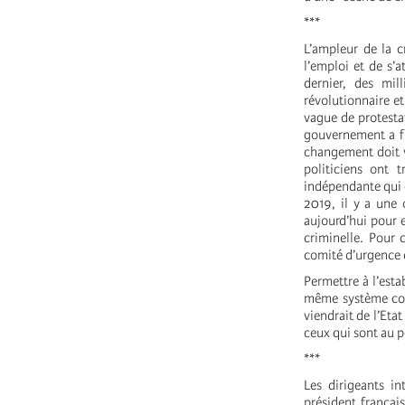
***
L’ampleur de la c
l’emploi et de s’a
dernier, des mi
révolutionnaire e
vague de protesta
gouvernement a fi
changement doit ve
politiciens ont 
indépendante qui e
2019, il y a une
aujourd’hui pour 
criminelle. Pour 
comité d’urgence 
Permettre à l’esta
même système comm
viendrait de l’Eta
ceux qui sont au po
***
Les dirigeants in
président françai