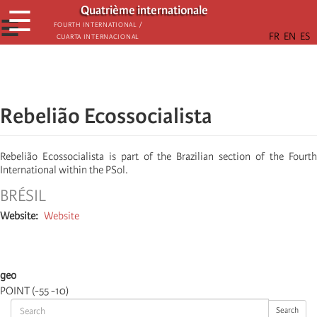
Aller
Quatrième internationale
☰
au
☰
Fourth International /
Cuarta Internacional
contenu
principal
Rebelião Ecossocialista
Rebelião Ecossocialista is part of the Brazilian section of the Fourth
International within the PSol.
BRÉSIL
Website
Website
geo
POINT (-55 -10)
Search
Search