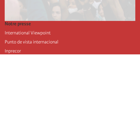
Notre presse
International Viewpoint
Punto de vista internacional
Inprecor
Facebook
Twitter
Mastodon
Telegram
L’Internationale
Dernier congrès de l’Internationale
Déclarations du bureau exécutif
Institut de formation (IIRE)
Jeunes
Auteurs