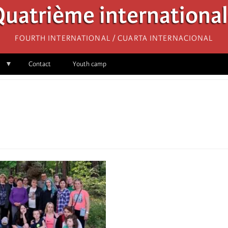
uatrième internationa
Fourth International / Cuarta Internacional
Contact
Youth camp