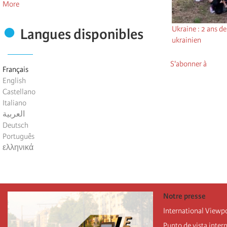
More
Ukraine : 2 ans de
Langues disponibles
ukrainien
S'abonner à
Français
English
Castellano
Italiano
العربية
Deutsch
Português
ελληνικά
Notre presse
International Viewp
Punto de vista inter