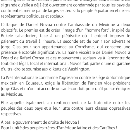
si grande qu'elle a déjà été ouvertement condamnée par tous les pays du
continent et même par de larges secteurs du peuple équatorien et de ses
représentants politiques et sociaux.
L'attaque de Daniel Novoa contre l'ambassade du Mexique a deux
objectifs. Le premier est de créer l'image d'un “homme fort”, inspiré du
Bukele salvadorien, face à un plébiscite où il entend imposer le
paiement du travail à l’heure. La seconde est de punir son adversaire
Jorge Glas pour son appartenance au Corréisme, qui conserve une
présence électorale significative. La haine viscérale de Daniel Novoa à
l'égard de Rafael Correa et des mouvements sociaux va à l'encontre de
tout droit légal, local et international. Novoa fait partie d'une oligarchie
d'ultra-droite soumise aux diktats de Washington.
La IVe Internationale condamne l'agression contre le siège diplomatique
mexicain en Équateur, exige la libération de l'ancien vice-président
Jorge Glas et qu'on lui accorde un sauf-conduit pour qu'il puisse émigrer
au Mexique.
Elle appelle également au renforcement de la fraternité entre les
peuples des deux pays et à leur lutte contre leurs classes oppressives
respectives.
À bas le gouvernement de droite de Novoa !
Pour l'unité des peuples frères d'Amérique latine et des Caraïbes !