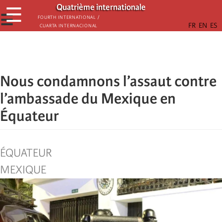
Skip
Quatrième internationale
☰
to
☰
Fourth International /
Cuarta Internacional
main
content
Nous condamnons l’assaut contre
l’ambassade du Mexique en
Équateur
ÉQUATEUR
MEXIQUE