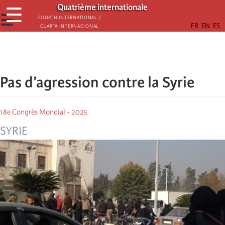
Skip
Quatrième internationale
☰
to
☰
Fourth International /
Cuarta Internacional
main
content
Pas d’agression contre la Syrie
18e Congrès Mondial - 2025
SYRIE