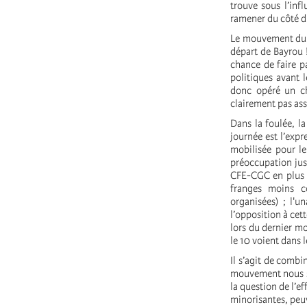
trouve sous l’inf
ramener du côté du
Le mouvement du 10
départ de Bayrou !
chance de faire pa
politiques avant 
donc opéré un ch
clairement pas ass
Dans la foulée, l
journée est l’expr
mobilisée pour le 
préoccupation just
CFE-CGC en plus d
franges moins c
organisées) ; l'u
l’opposition à cet
lors du dernier m
le 10 voient dans l
Il s’agit de comb
mouvement nous su
la question de l’e
minorisantes, peu