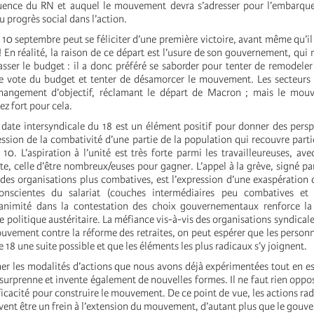
luence du RN et auquel le mouvement devra s’adresser pour l’embarque
 progrès social dans l’action.
 septembre peut se féliciter d’une première victoire, avant même qu’il ai
 En réalité, la raison de ce départ est l’usure de son gouvernement, qui 
sser le budget : il a donc préféré se saborder pour tenter de remodeler 
le vote du budget et tenter de désamorcer le mouvement. Les secteurs
angement d’objectif, réclamant le départ de Macron ; mais le mouv
ez fort pour cela.
a date intersyndicale du 18 est un élément positif pour donner des persp
ession de la combativité d’une partie de la population qui recouvre parti
10. L’aspiration à l’unité est très forte parmi les travailleureuses, ave
e, celle d’être nombreux/euses pour gagner. L’appel à la grève, signé par
es organisations plus combatives, est l’expression d’une exaspération 
onscientes du salariat (couches intermédiaires peu combatives et
nanimité dans la contestation des choix gouvernementaux renforce la 
te politique austéritaire. La méfiance vis-à-vis des organisations syndical
ouvement contre la réforme des retraites, on peut espérer que les person
e 18 une suite possible et que les éléments les plus radicaux s’y joignent.
iner les modalités d’actions que nous avons déjà expérimentées tout en e
rprenne et invente également de nouvelles formes. Il ne faut rien oppo
fficacité pour construire le mouvement. De ce point de vue, les actions rad
vent être un frein à l’extension du mouvement, d’autant plus que le gouv