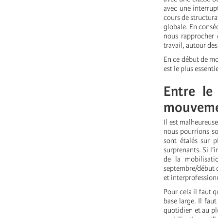
avec une interrupt
cours de structura
globale. En conséq
nous rapprocher d
travail, autour de
En ce début de mou
est le plus essenti
Entre le
mouvemen
Il est malheureus
nous pourrions sou
sont étalés sur 
surprenants. Si l’i
de la mobilisat
septembre/début oc
et interprofessio
Pour cela il faut q
base large. Il fau
quotidien et au pl