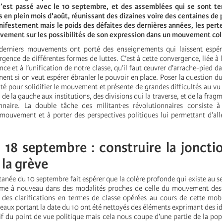
s’est passé avec le 10 septembre, et des assemblées qui se sont t
 en plein mois d'août, réunissant des dizaines voire des centaines de
ifestement mais le poids des défaites des dernières années, les pert
ivement sur les possibilités de son expression dans un mouvement col
 derniers mouvements ont porté des enseignements qui laissent espér
gence de différentes formes de luttes. C’est à cette convergence, liée à 
ce et à l’unification de notre classe, qu’il faut œuvrer d'arrache-pied da
ent si on veut espérer ébranler le pouvoir en place. Poser la question du
ité pour solidifier le mouvement et présente de grandes difficultés au vu
 de la gauche aux institutions, des divisions qui la traverse, et de la frag
nnaire. La double tâche des militant·es révolutionnaires consiste à
 mouvement et à porter des perspectives politiques lui permettant d’alle
 18 septembre : construire la joncti
la grève
née du 10 septembre fait espérer que la colère profonde qui existe au se
rime à nouveau dans des modalités proches de celle du mouvement des 
 des clarifications en termes de classe opérées au cours de cette mobi
eaux portant la date du 10 ont été nettoyés des éléments exprimant des i
tif du point de vue politique mais cela nous coupe d’une partie de la pop