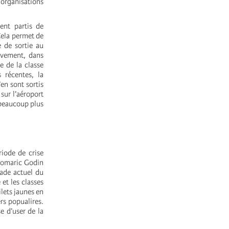
organisations
ent partis de
Cela permet de
e de sortie au
uvement, dans
e de la classe
 récentes, la
en sont sortis
 sur l’aéroport
 beaucoup plus
iode de crise
Romaric Godin
tade actuel du
et les classes
ilets jaunes en
rs popualires.
e d’user de la