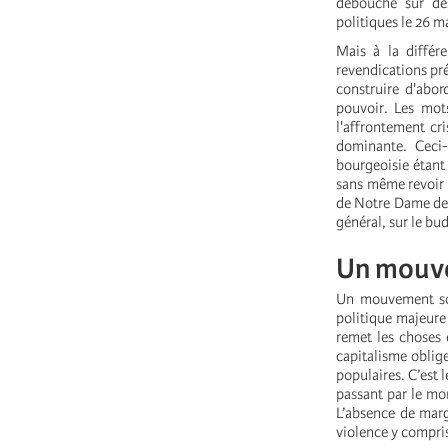
débouche sur des
politiques le 26 m
Mais à la différ
revendications pré
construire d'abor
pouvoir. Les mot
l'affrontement cr
dominante. Ceci-
bourgeoisie étant
sans même revoir l
de Notre Dame des
général, sur le bu
Un mouve
Un mouvement soc
politique majeure
remet les choses 
capitalisme oblige
populaires. C’est 
passant par le mon
L’absence de marg
violence y compris