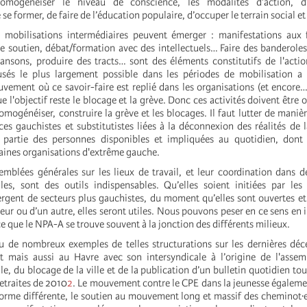
'homogénéiser le niveau de conscience, les modalités d’action, d
se former, de faire de l’éducation populaire, d’occuper le terrain social et
 mobilisations intermédiaires peuvent émerger : manifestations aux 
e soutien, débat/formation avec des intellectuels… Faire des banderoles
ansons, produire des tracts… sont des éléments constitutifs de l'actio
usés le plus largement possible dans les périodes de mobilisation a 
vement où ce savoir-faire est replié dans les organisations (et encore…)
ue l'objectif reste le blocage et la grève. Donc ces activités doivent être 
homogénéiser, construire la grève et les blocages. Il faut lutter de maniè
ces gauchistes et substitutistes liées à la déconnexion des réalités de 
 partie des personnes disponibles et impliquées au quotidien, dont
taines organisations d'extrême gauche.
semblées générales sur les lieux de travail, et leur coordination dans 
lles, sont des outils indispensables. Qu’elles soient initiées par les
rgent de secteurs plus gauchistes, du moment qu’elles sont ouvertes et
teur ou d’un autre, elles seront utiles. Nous pouvons peser en ce sens en 
e que le NPA-A se trouve souvent à la jonction des différents milieux.
 de nombreux exemples de telles structurations sur les dernières déc
mais aussi au Havre avec son intersyndicale à l’origine de l'assem
le, du blocage de la ville et de la publication d’un bulletin quotidien tou
etraites de 2010
2
. Le mouvement contre le CPE dans la jeunesse égalem
orme différente, le soutien au mouvement long et massif des cheminot·