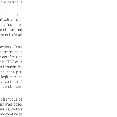
r, espérant la
t eu lieu : le
n’avait aucune
les équilibres
 mobilisés ont
ement n’était
ectives. Cette
ellement celle
c derrière une
 la CFDT et la
qui touche les
 couches peu
légitimité de
es ayant reculé
nes mobilisées
spérant que ce
ser mais poser
icales, parfois
ernement ne se