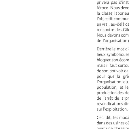
privera pas d'ins
féroce. Nous devon
la classe laborie
l’objectif commun
en vrai, au-delà d
rencontre des Gil
Nous devons compr
de l’organisation 
Derrière le mot d
lieux symbolique
bloquer son écono
mais il faut surt
de son pouvoir dan
pour que la grèv
l’organisation du 
population, et le
production des ric
de l’arrêt de la 
revendications dir
sur l'exploitation.
Ceci dit, les moda
dans des usines où
avec une classe o