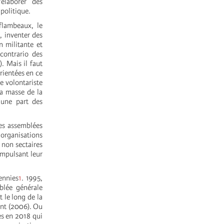
’élaborer des
 politique.
flambeaux, le
, inventer des
n militante et
contrario des
. Mais il faut
orientées en ce
re volontariste
la masse de la
 une part des
des assemblées
 organisations
 non sectaires
impulsant leur
ennies
1
. 1995,
blée générale
t le long de la
ent (2006). Ou
es en 2018 qui