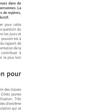
enues dans de
 personnes. La
es de repères,
lectif.
er pour cette
la question du
ns les jours et
 pouvoir est à
 du rapport de
mentation de la
 contribuer à
r le plus loin
on pour
in des classes
Gilets jaunes
lisation. Très
dées d'extrême
ulation qui se