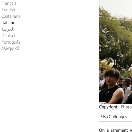
Français
English
Castellano
Italiano
العربية
Deutsch
Português
ελληνικά
Copyright
Photo
Elsa Collonges
On a rarement v