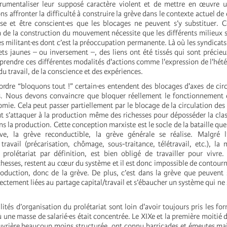
trumentaliser leur supposé caractère violent et de mettre en œuvre u
s affronter la difficulté à construire la grève dans le contexte actuel de
use et être conscient·es que les blocages ne peuvent s’y substituer. 
 de la construction du mouvement nécessite que les différents milieux 
es militant·es dont c’est la préoccupation permanente. Là où les syndicats 
ets jaunes – ou inversement –, des liens ont été tissés qui sont précieu
endre ces différentes modalités d'actions comme l'expression de l'hét
du travail, de la conscience et des expériences.
’ordre “bloquons tout !” certain·es entendent des blocages d'axes de cir
s. Nous devons convaincre que bloquer réellement le fonctionnement d
mie. Cela peut passer partiellement par le blocage de la circulation de
out s’attaquer à la production même des richesses pour déposséder la cl
s la production. Cette conception marxiste est le socle de la bataille q
e, la grève reconductible, la grève générale se réalise. Malgré l
travail (précarisation, chômage, sous-traitance, télétravail, etc.), la 
 prolétariat par définition, est bien obligé de travailler pour vivre. 
hesses, restent au cœur du système et il est donc impossible de contourn
production, donc de la grève. De plus, c’est dans la grève que peuvent 
ectement liées au partage capital/travail et s’ébaucher un système qui ne 
lités d’organisation du prolétariat sont loin d'avoir toujours pris les fo
 une masse de salarié·es était concentrée. Le XIXe et la première moitié d
uvrière beaucoup moins structurée, ont connu barricades et émeutes mai