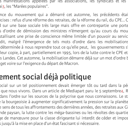
 manifestations appelées par les associations, les syndicats et les 
ai
3
, les “Marées populaires”.
ence du mouvement qui a démarré cet automne, les précédents étai
cises : refus d’une réforme des retraites, de la réforme du rail, du CPE… 
d sur une base sociale très large mais offre en contrepartie une port
s d’ordre de démission des ministres n'émergent qu’au cours du mo
istallisant une prise de conscience même limitée d’un pouvoir au servic
dit, malgré l'émergence de tels mots d’ordre dans les mobilisations
 déterminée à nous reprendre tout ce qu’elle peut, les gouvernements s’
eur copie, à part, partiellement en 1995, lors de la lutte contre le CPE et
 Landes. Cet automne, la mobilisation démarre déjà sur un mot d’ordre
dget voire sur l'exigence du départ de Macron.
ment social déjà politique
ial sur un tel positionnement devait émerger tôt ou tard dans la pér
 que nous vivons. Dans un article de Mediapart paru le 5 septembre
4
, 
dans l'ordre sur les sources de la polycrise que nous connaissons. Le s
 la bourgeoisie à augmenter significativement la pression sur la planète 
le sens de tous les affrontements des dernières années, des retraites aux G
de paysan, la lutte contre les méga-bassines ou les révoltes des quartie
e de manœuvre pour la classe dirigeante lui interdit de céder et impos
 jusqu’à la mise en place d’un état fascisant si nécessaire.