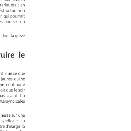
ariat était en
éstructuration
n qui pourrait
les bourses du
 dont la grève
uire le
nt que ce que
 jaunes qui se
ne continuité
oit que le soir
as avant fin
intersyndicales
eunesse sur une
 syndicales au
re d’élargir la