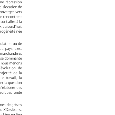
ne répression
 dislocation de
Converger vers
se rencontrent
sont allés à la
x aujourd’hui.
érogénéité née
culation ou de
u pays, c'est
s marchandises
asse dominante
ue nous menons
’évolution de
majorité de la
Le travail, la
er la question
s'élaborer des
soit pas fondé
rmes de grèves
u XXe siècles,
s bien en lien