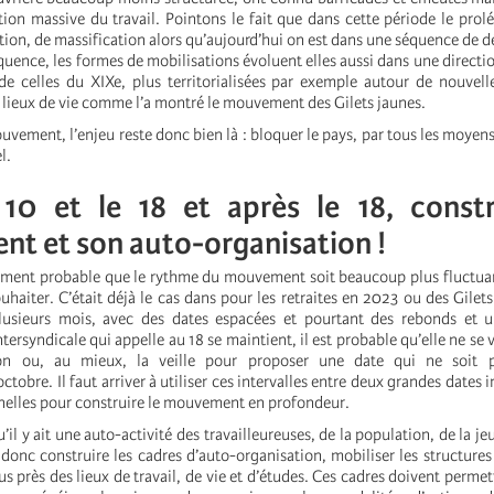
ion massive du travail. Pointons le fait que dans cette période le prolét
tion, de massification alors qu’aujourd’hui on est dans une séquence de d
uence, les formes de mobilisations évoluent elles aussi dans une directio
e celles du XIXe, plus territorialisées par exemple autour de nouvel
s lieux de vie comme l’a montré le mouvement des Gilets jaunes.
vement, l’enjeu reste donc bien là : bloquer le pays, par tous les moyens
el.
 10 et le 18 et après le 18, constr
t et son auto-organisation !
ement probable que le rythme du mouvement soit beaucoup plus fluctua
haiter. C’était déjà le cas dans pour les retraites en 2023 ou des Gilets
plusieurs mois, avec des dates espacées et pourtant des rebonds et u
ntersyndicale qui appelle au 18 se maintient, il est probable qu’elle ne se v
ion ou, au mieux, la veille pour proposer une date qui ne soit p
tobre. Il faut arriver à utiliser ces intervalles entre deux grandes dates 
nnelles pour construire le mouvement en profondeur.
u’il y ait une auto-activité des travailleureuses, de la population, de la j
t donc construire les cadres d’auto-organisation, mobiliser les structures
us près des lieux de travail, de vie et d’études. Ces cadres doivent permett