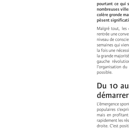
pourtant ce qui 
nombreuses villes
colère gronde man
pèsent significat
Malgré tout, les
rentrée une conver
niveau de conscien
semaines qui vienn
la fois une nécess
la grande majorité
gauche révolutio
l’organisation du
possible.
Du 10 au
démarrer 
L'émergence sponta
populaires s’exp
mais en profitant
rapidement les rés
droite. C’est posi