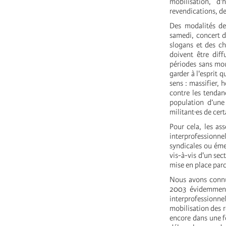
mobilisation, d
revendications, de 
Des modalités de
samedi, concert d
slogans et des ch
doivent être diff
périodes sans mou
garder à l'esprit q
sens : massifier, 
contre les tendan
population d’une
militant·es de cer
Pour cela, les as
interprofessionne
syndicales ou éme
vis-à-vis d'un sec
mise en place parc
Nous avons connu
2003 évidemment 
interprofessionnel
mobilisation des r
encore dans une f