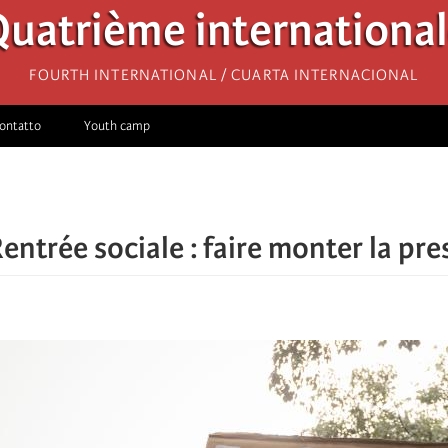
uatrième internationa
Fourth International / Cuarta Internacional
ontatto
Youth camp
Rentrée sociale : faire monter la pr