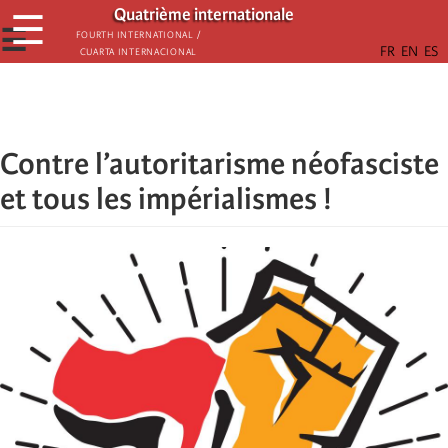
Skip
Quatrième internationale
☰
to
☰
Fourth International /
Cuarta Internacional
main
content
Contre l’autoritarisme néofasciste
et tous les impérialismes !