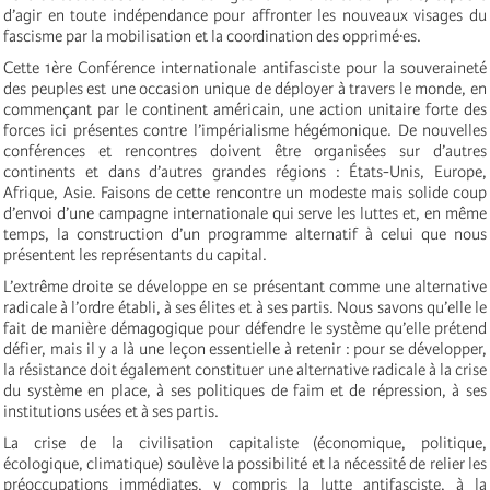
d’agir en toute indépendance pour affronter les nouveaux visages du
fascisme par la mobilisation et la coordination des opprimé·es.
Cette 1ère Conférence internationale antifasciste pour la souveraineté
des peuples est une occasion unique de déployer à travers le monde, en
commençant par le continent américain, une action unitaire forte des
forces ici présentes contre l’impérialisme hégémonique. De nouvelles
conférences et rencontres doivent être organisées sur d’autres
continents et dans d’autres grandes régions : États-Unis, Europe,
Afrique, Asie. Faisons de cette rencontre un modeste mais solide coup
d’envoi d’une campagne internationale qui serve les luttes et, en même
temps, la construction d’un programme alternatif à celui que nous
présentent les représentants du capital.
L’extrême droite se développe en se présentant comme une alternative
radicale à l’ordre établi, à ses élites et à ses partis. Nous savons qu’elle le
fait de manière démagogique pour défendre le système qu’elle prétend
défier, mais il y a là une leçon essentielle à retenir : pour se développer,
la résistance doit également constituer une alternative radicale à la crise
du système en place, à ses politiques de faim et de répression, à ses
institutions usées et à ses partis.
La crise de la civilisation capitaliste (économique, politique,
écologique, climatique) soulève la possibilité et la nécessité de relier les
préoccupations immédiates, y compris la lutte antifasciste, à la