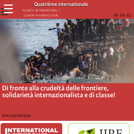
Skip
Quatrième internationale
☰
to
☰
Fourth International /
Cuarta Internacional
main
content
Di fronte alla crudeltà delle frontiere,
solidarietà internazionalista e di classe!
Anticapitalistas