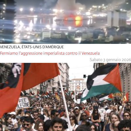
VENEZUELA
,
ÉTATS-UNIS D’AMÉRIQUE
Fermiamo l’aggressione imperialista contro il Venezuela
Sabato 3 gennaio 2026