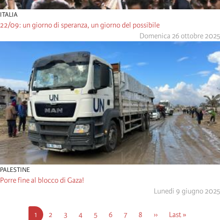
ITALIA
22/09: un giorno di speranza, un giorno del possibile
Domenica 26 ottobre 2025
PALESTINE
Porre fine al blocco di Gaza!
Lunedi 9 giugno 2025
Pagination
Current
1
Pagina
2
Pagina
3
Pagina
4
Pagina
5
Pagina
6
Pagina
7
Pagina
8
Next
››
Last
Last »