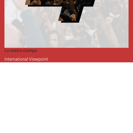
La nostra stampa
International Viewpoint
Punto de vista internacional
Inprecor
Facebook
Twitter
L’Internazionale
Ultimo congresso dell'internazionale
Dichiarazioni del bureau esecutivo
Istituto di formazione (IIRE)