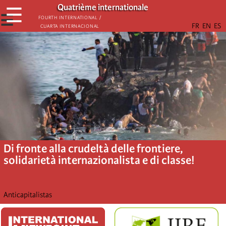
Skip
Quatrième internationale
☰
to
☰
Fourth International /
Cuarta Internacional
main
content
Di fronte alla crudeltà delle frontiere,
solidarietà internazionalista e di classe!
Anticapitalistas