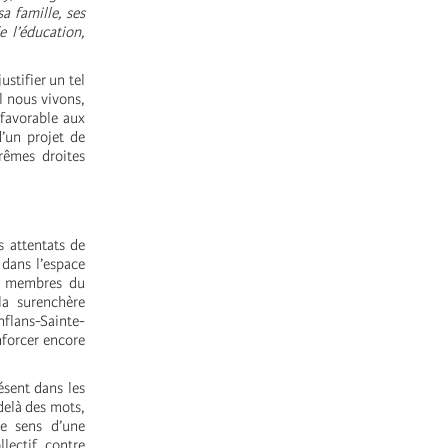
a famille, ses
e l’éducation,
ustifier un tel
l nous vivons,
 favorable aux
d’un projet de
rêmes droites
 attentats de
 dans l’espace
es membres du
la surenchère
nflans-Sainte-
enforcer encore
ésent dans les
delà des mots,
le sens d’une
lectif contre