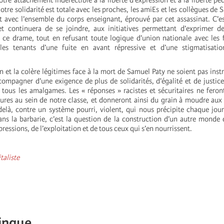
tre attachement indéfectible à la liberté d’expression et à la liberté p
otre solidarité est totale avec les proches, les amiEs et les collègues de 
 avec l’ensemble du corps enseignant, éprouvé par cet assassinat. C’e
et continuera de se joindre, aux initiatives permettant d’exprimer de
 à ce drame, tout en refusant toute logique d’union nationale avec les
les tenants d’une fuite en avant répressive et d’une stigmatisati
 et la colère légitimes face à la mort de Samuel Paty ne soient pas inst
compagner d’une exigence de plus de solidarités, d’égalité et de justice 
 tous les amalgames. Les « réponses » racistes et sécuritaires ne feron
ctures au sein de notre classe, et donneront ainsi du grain à moudre aux
delà, contre un système pourri, violent, qui nous précipite chaque jou
ans la barbarie, c’est la question de la construction d’un autre monde 
ressions, de l’exploitation et de tous ceux qui s’en nourrissent.
taliste
lingue