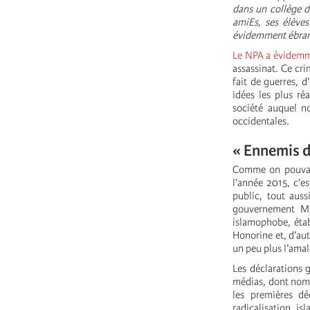
dans un collège d
amiEs, ses élèves
évidemment ébranl
Le NPA a évidem
assassinat. Ce cr
fait de guerres, d
idées les plus réa
société auquel n
occidentales.
« Ennemis d
Comme on pouvait
l’année 2015, c’e
public, tout aus
gouvernement Mac
islamophobe, étab
Honorine et, d’aut
un peu plus l’amal
Les déclarations 
médias, dont nomb
les premières dé
radicalisation i