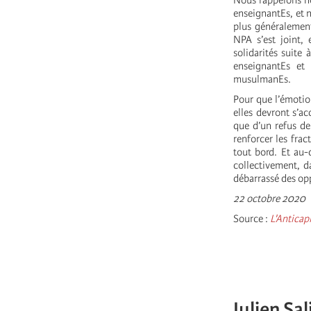
Nous rappelons no
enseignantEs, et n
plus généralement
NPA s’est joint, 
solidarités suite
enseignantEs et 
musulmanEs.
Pour que l’émotion
elles devront s’ac
que d’un refus de
renforcer les fra
tout bord. Et au-
collectivement, d
débarrassé des opp
22 octobre 2020
Source :
L'Anticapi
Julien Sa