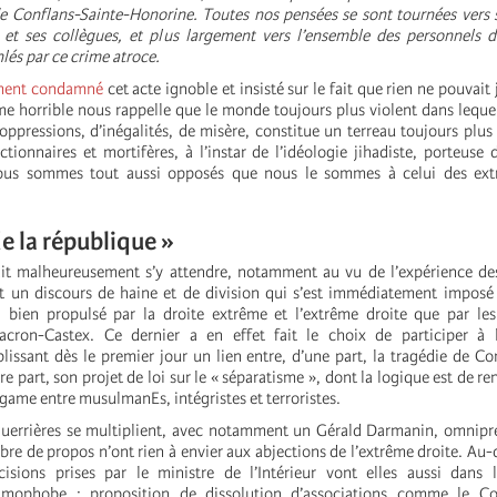
e Conflans-Sainte-Honorine. Toutes nos pensées se sont tournées vers s
 et ses collègues, et plus largement vers l’ensemble des personnels d
és par ce crime atroce.
ment condamné
cet acte ignoble et insisté sur le fait que rien ne pouvait j
ime horrible nous rappelle que le monde toujours plus violent dans leque
’oppressions, d’inégalités, de misère, constitue un terreau toujours plus
ctionnaires et mortifères, à l’instar de l’idéologie jihadiste, porteuse 
ous sommes tout aussi opposés que nous le sommes à celui des ext
e la république »
 malheureusement s’y attendre, notamment au vu de l’expérience des
st un discours de haine et de division qui s’est immédiatement imposé
si bien propulsé par la droite extrême et l’extrême droite que par l
ron-Castex. Ce dernier a en effet fait le choix de participer à 
lissant dès le premier jour un lien entre, d’une part, la tragédie de Co
re part, son projet de loi sur le « séparatisme », dont la logique est de r
game entre musulmanEs, intégristes et terroristes.
guerrières se multiplient, avec notamment un Gérald Darmanin, omnipr
re de propos n’ont rien à envier aux abjections de l’extrême droite. Au-
cisions prises par le ministre de l’Intérieur vont elles aussi dans 
slamophobe : proposition de dissolution d’associations comme le Col