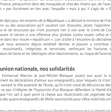
 France, perquisition dans des mosquées et chez des imams qui, de l’av
nt
« pas forcément en lien avec l’enquête »
mais à qui il s’agit de
« f
de répit pour les ennemis de la République »
, a déclaré le ministre de l’In
ns ou des associations qu’il voudrait voir dissoutes, jetant l’opprobre 
s et de structures qui n’ont pourtant rien à voir avec le crime de Co
arant le terrain à une offensive plus globale contre toutes celles et
rer dans leur moule « républicain ». Loin d’aller à l’encontre du déchaîn
el nous assistons depuis vendredi dernier, le pouvoir y contribue 
 musulmanEs, intégristes et terroristes, renforçant les fractures s
teurs de haine et les idéologies ultra-réactionnaires, au risque de favorise
 union nationale, nos solidarités
, Emmanuel Macron et Jean-Michel Blanquer jouent eux aussi la su
ment les déclarations d’amour aux enseignantEs, pour lesquels ils n’ont
 vantant le rôle essentiel de l’école, qu’ils n’ont cessé de détruire ces de
de ne pas s’indigner de l’hypocrisie d’un Blanquer défendant la liberté d’
que l’on sait à quel point la chasse aux récalcitrants est organisée da
ge des quatre enseignantEs de Melle sanctionnés pour s’être mobilisés con