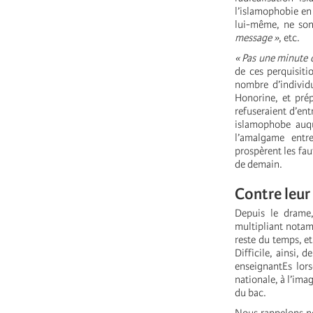
l’islamophobie en
lui-même, ne so
message »
, etc.
« Pas une minute 
de ces perquisitio
nombre d’individu
Honorine, et prép
refuseraient d’ent
islamophobe auqu
l’amalgame entre
prospèrent les fau
de demain.
Contre leur
Depuis le drame
multipliant notam
reste du temps, et
Difficile, ainsi, 
enseignantEs lors
nationale, à l’ima
du bac.