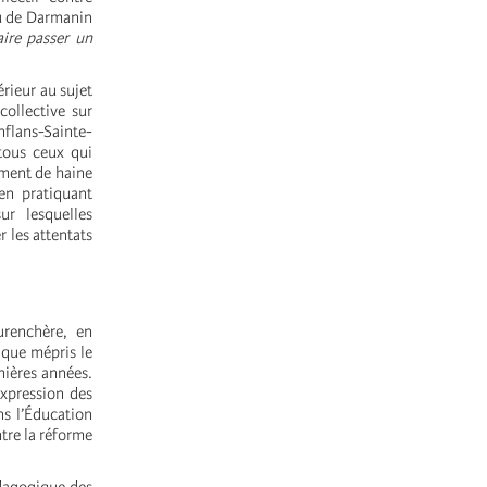
eu de Darmanin
aire passer un
térieur au sujet
collective sur
nflans-Sainte-
 tous ceux qui
ement de haine
en pratiquant
ur lesquelles
r les attentats
renchère, en
 que mépris le
rnières années.
expression des
ns l’Éducation
tre la réforme