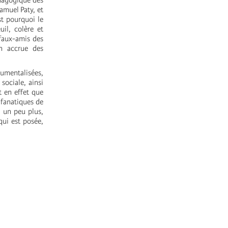
édagogique des
Samuel Paty, et
st pourquoi le
uil, colère et
 faux-amis des
on accrue des
rumentalisées,
sociale, ainsi
t en effet que
 fanatiques de
r un peu plus,
qui est posée,