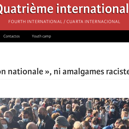
uatrième internationa
Fourth International / Cuarta Internacional
Contactos
Youth camp
on nationale », ni amalgames raciste