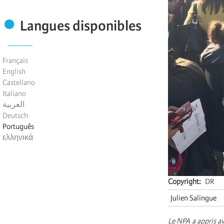
Langues disponibles
Français
English
Castellano
Italiano
العربية
Deutsch
Português
ελληνικά
Copyright
DR
Julien Salingue
Le NPA a appris av