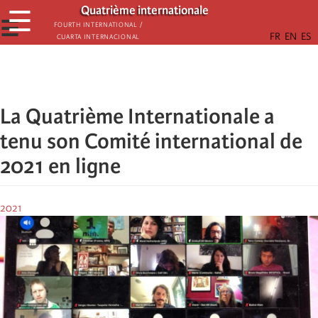
Passar
Quatrième internationale
☰
para
☰
Fourth International /
Cuarta Internacional
o
conteúdo
principal
La Quatrième Internationale a
tenu son Comité international de
2021 en ligne
2021