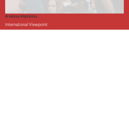
A nossa imprensa
International Viewpoint
Punto de vista internacional
Inprecor
Facebook
Twitter
A Internacional
Último Congresso da Internacional
Declarações do Comité Executivo
Instituto de Formação (IIRE)
Jovens
Autores
Videos
RSS