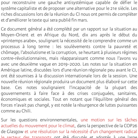
pour reconstruire une gauche antisystémique capable de défier le
système capitaliste et de proposer une alternative pour le 21e siècle. Les
riches discussions lors de la réunion du CI nous ont permis de compléter
et d'améliorer le texte qui sera publié fin mars.
Ce document général a été complété par un rapport sur la situation au
Moyen-Orient et en Afrique du Nord, dix ans après le début du
«printemps arabe», soulignant la nécessité de le comprendre comme un
processus à long terme : les soulèvements contre la pauvreté et
chômage, l'absolutisme et la corruption, se heurtant à plusieurs régimes
contre-révolutionnaires, mais réapparaissant comme nous l'avons vu
avec une deuxième vague en 2019-2020. Les notes sur la situation en
Amérique latine, discutées lors d'une réunion régionale peu avant le CI,
ont été soumises à la discussion internationale lors de la session. Une
nouvelle réunion régionale produira un document plus élaboré sur cette
base. Ces notes soulignaient l'incapacité de la plupart des
gouvernements à faire face à des crises conjuguées, sanitaires,
économiques et sociales. Tout en notant que l'équilibre général des
forces n'avait pas changé, y est notée la résurgence de luttes puissantes
comme au Chili.
Sur les questions environnementales,
une motion sur les tâches
actuelles du mouvement pour le climat
, dans la perspective de la COP26
de Glasgow
et une résolution sur la nécessité d'un changement radical
le secteur des transports
ont été discutés et adoptés à une large