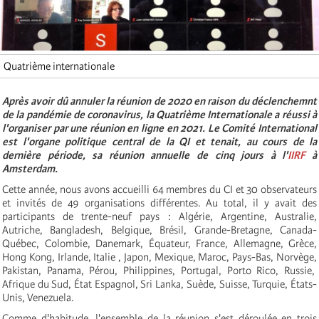
Quatrième internationale
Après avoir dû annuler la réunion de 2020 en raison du déclenchemnt
de la pandémie de coronavirus, la Quatrième Internationale a réussi à
l'organiser par une réunion en ligne en 2021. Le Comité International
est l'organe politique central de la QI et tenait, au cours de la
dernière période, sa réunion annuelle de cinq jours à l'
IIRF
à
Amsterdam.
Cette année, nous avons accueilli 64 membres du CI et 30 observateurs
et invités de 49 organisations différentes. Au total, il y avait des
participants de trente-neuf pays : Algérie, Argentine, Australie,
Autriche, Bangladesh, Belgique, Brésil, Grande-Bretagne, Canada-
Québec, Colombie, Danemark, Équateur, France, Allemagne, Grèce,
Hong Kong, Irlande, Italie , Japon, Mexique, Maroc, Pays-Bas, Norvège,
Pakistan, Panama, Pérou, Philippines, Portugal, Porto Rico, Russie,
Afrique du Sud, État Espagnol, Sri Lanka, Suède, Suisse, Turquie, États-
Unis, Venezuela.
Comme d'habitude, l'ensemble de la réunion s'est déroulée en trois