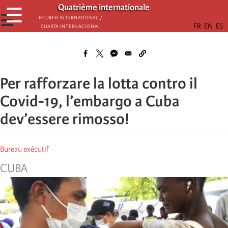
Skip
Quatrième internationale
☰
to
☰
Fourth International /
Cuarta Internacional
main
content
Per rafforzare la lotta contro il
Covid-19, l’embargo a Cuba
dev’essere rimosso!
Bureau exécutif
CUBA