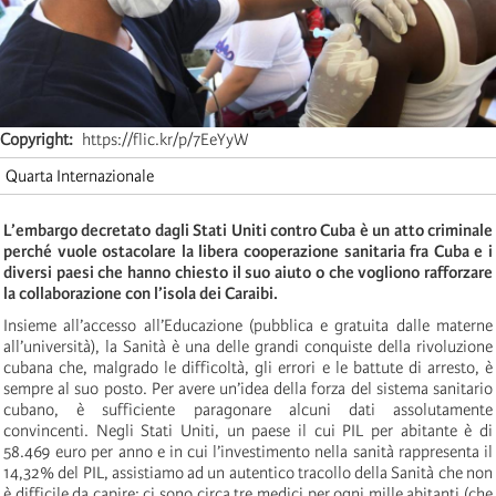
Copyright
https://flic.kr/p/7EeYyW
Quarta Internazionale
L’embargo decretato dagli Stati Uniti contro Cuba è un atto criminale
perché vuole ostacolare la libera cooperazione sanitaria fra Cuba e i
diversi paesi che hanno chiesto il suo aiuto o che vogliono rafforzare
la collaborazione con l’isola dei Caraibi.
Insieme all’accesso all’Educazione (pubblica e gratuita dalle materne
all’università), la Sanità è una delle grandi conquiste della rivoluzione
cubana che, malgrado le difficoltà, gli errori e le battute di arresto, è
sempre al suo posto. Per avere un’idea della forza del sistema sanitario
cubano, è sufficiente paragonare alcuni dati assolutamente
convincenti. Negli Stati Uniti, un paese il cui PIL per abitante è di
58.469 euro per anno e in cui l’investimento nella sanità rappresenta il
14,32% del PIL, assistiamo ad un autentico tracollo della Sanità che non
è difficile da capire: ci sono circa tre medici per ogni mille abitanti (che