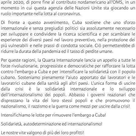
aprile 2020, di porre fine al contributo nordamericano all’OMS, in un
momento in cui questa agenzia delle Nazioni Unite sta giocando un
ruolo importante nella lotta al coronavirus.
Di fronte a questo avvenimento, Cuba sostiene che uno sforzo
internazionale e senza pregiudizi politici sia assolutamente necessario
per sviluppare e condividere la ricerca scientifica e per scambiare le
esperienze dei diversi paesi nel lavoro preventivo, nella protezione dei
più vulnerabili e nelle prassi di condotta sociale. Ciò permetterebbe di
ridurre la durata della pandemia ed il tasso di perdite umane.
Per queste ragioni, la Quarta Internazionale lancia un appello a tutte le
forze rivoluzionarie, progressiste e democratiche per rafforzare la lotta
contro l’embargo a Cuba e per intensificare la solidarietà con il popolo
cubano. Sosteniamo pienamente l’aiuto apportato dai lavoratori e le
lavoratrici cubane della sanità agli altri paesi. L’unica forma di uscire
dalla crisi è la solidarietà internazionale e lo sviluppo
dell’internazionalismo dei popoli. Abbasso i governi reazionari che
disprezzano la vita dei loro stessi popoli e che promuovono il
nazionalismo, il razzismo e la guerra come mezzi per uscire dalla crisi!
Intensifichiamo le lotte per rimuovere l’embargo a Cuba!
Solidarietà, autodeterminazione ed internazionalismo!
Le nostre vite valgono di più dei loro profitti!