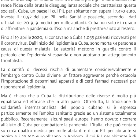
rende l’idea della brutale diseguaglianza sociale che caratterizza questa
società). Cuba, un paese il cui PIL per abitante non supera i 7.470 euro,
investe il 10,92 del suo PIL nella Sanità e possiede, secondo i dati
ufficiali del 2019, 9 medici per mille abitanti. Cuba non solo è in grado
di affrontare la pandemia sull’isola ma anche di prestare aiuto all’estero.
Fino al 19 aprile 2020, si contavano a Cuba 1.035 pazienti ricoverati per
il coronavirus. Dall’inizio dell’epidemia a Cuba, sono morte 34 persone a
causa di questa malattia. Le autorità mettono in guardia contro il
pericolo che l’epidemia si espanda e non adottano un atteggiamento
trionfalista.
La quantità di decessi rischia di aumentare considerevolmente e
l’embargo contro Cuba diviene un fattore aggravante perché ostacola
l’importazione di determinati apparati e di certi farmaci necessari per
rispondere all’epidemia.
Ma è chiaro che a Cuba la distribuzione delle risorse è molto più
egualitaria ed efficace che in altri paesi. Oltretutto, la tradizione di
solidarietà internazionalista del popolo cubano si è espressa
particolarmente nell’ambito sanitario grazie ad un sistema totalmente
pubblico. Recentemente, alcuni paesi europei hanno dovuto ricorrere
all’aiuto di Cuba per combattere la pandemia. L’Italia, che può contare
su circa quattro medici per mille abitanti e il cui PIL per abitante si
aggira sui 29.610 euro all’anno, o Andorra, il cui PIL per abitante è di