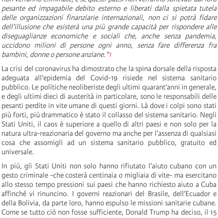
pesante ed impagabile debito esterno e liberati dalla spietata tutela
delle organizzazioni finanziarie internazionali, non ci si potrà fidare
dell’illusione che esisterà una più grande capacità per rispondere alle
diseguaglianze economiche e sociali che, anche senza pandemia,
uccidono milioni di persone ogni anno, senza fare differenza fra
bambini, donne o persone anziane.”
1
La crisi del coronavirus ha dimostrato che la spina dorsale della risposta
adeguata all’epidemia del Covid-19 risiede nel sistema sanitario
pubblico. Le politiche neoliberiste degli ultimi quarant’anni in generale,
e degli ultimi dieci di austerità in particolare, sono le responsabili delle
pesanti perdite in vite umane di questi giorni. Là dove i colpi sono stati
più forti, più drammatico è stato il collasso del sistema sanitario. Negli
Stati Uniti, il caos è superiore a quello di altri paesi e non solo per la
natura ultra-reazionaria del governo ma anche per l’assenza di qualsiasi
cosa che assomigli ad un sistema sanitario pubblico, gratuito ed
universale.
In più, gli Stati Uniti non solo hanno rifiutato l’aiuto cubano con un
gesto criminale -che costerà centinaia o migliaia di vite- ma esercitano
allo stesso tempo pressioni sui paesi che hanno richiesto aiuto a Cuba
affinché vi rinuncino. I governi reazionari del Brasile, dell’Ecuador e
della Bolivia, da parte loro, hanno espulso le missioni sanitarie cubane.
Come se tutto ciò non fosse sufficiente, Donald Trump ha deciso, il 15