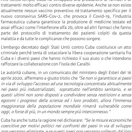
trattamenti molto efficaci contro diverse epidemie. Anche se non esiste
attualmente nessun vaccino preventivo né trattamento specifico per il
nuovo coronavirus SARS-Cov-2, che provoca il Covid-19, l’industria
farmaceutica cubana garantisce la produzione di medicine testate ed
assai efficaci come l’interferone alfa 2b, oltre ad altri farmaci che fanno
parte del protocollo di trattamento dei pazienti colpiti da questa
malattia e da tutte le complicanze che possono sorgere.
L’embargo decretato dagli Stati Uniti contro Cuba costituisce un atto
criminale perché tenta di ostacolare la libera cooperazione sanitaria fra
Cuba e i diversi paesi che hanno richiesto il suo aiuto o che intendono
rafforzare la collaborazione con l’isola dei Caraibi.
Le autorità cubane, in un comunicato del ministero degli Esteri del 16
aprile 2020, affermano a giusto titolo che
“Se non si garantisce ai paesi
in via di sviluppo l’accesso ad una tecnologia concentrata abitualmente
nei paesi più industrializzati, soprattutto nell’ambito sanitario, e se
questi ultimi non sono disposti a condividere senza restrizioni e senza
egoismi i progressi della scienza ed i loro prodotti, allora l’immensa
maggioranza della popolazione mondiale rimarrà vulnerabile come
oggi, o forse di più, in un mondo sempre più interconnesso.”
Cuba ha anche tutta la ragione nel dichiarare:
“Se le misure economiche
coercitive per motivi politici nei confronti dei paesi in via di sviluppo
non verranno eliminate, e se questi paesi non verranno sollevati dal loro