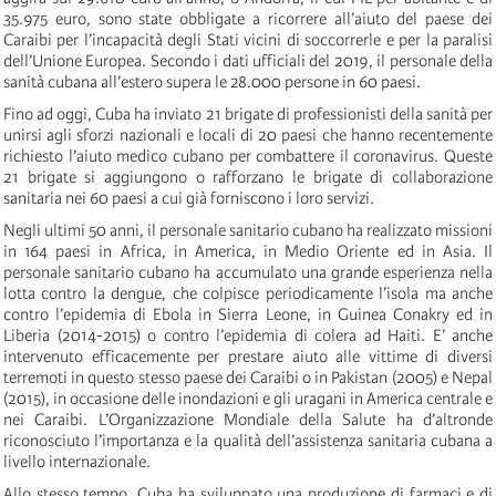
35.975 euro, sono state obbligate a ricorrere all’aiuto del paese dei
Caraibi per l’incapacità degli Stati vicini di soccorrerle e per la paralisi
dell’Unione Europea. Secondo i dati ufficiali del 2019, il personale della
sanità cubana all’estero supera le 28.000 persone in 60 paesi.
Fino ad oggi, Cuba ha inviato 21 brigate di professionisti della sanità per
unirsi agli sforzi nazionali e locali di 20 paesi che hanno recentemente
richiesto l’aiuto medico cubano per combattere il coronavirus. Queste
21 brigate si aggiungono o rafforzano le brigate di collaborazione
sanitaria nei 60 paesi a cui già forniscono i loro servizi.
Negli ultimi 50 anni, il personale sanitario cubano ha realizzato missioni
in 164 paesi in Africa, in America, in Medio Oriente ed in Asia. Il
personale sanitario cubano ha accumulato una grande esperienza nella
lotta contro la dengue, che colpisce periodicamente l’isola ma anche
contro l’epidemia di Ebola in Sierra Leone, in Guinea Conakry ed in
Liberia (2014-2015) o contro l’epidemia di colera ad Haiti. E’ anche
intervenuto efficacemente per prestare aiuto alle vittime di diversi
terremoti in questo stesso paese dei Caraibi o in Pakistan (2005) e Nepal
(2015), in occasione delle inondazioni e gli uragani in America centrale e
nei Caraibi. L’Organizzazione Mondiale della Salute ha d’altronde
riconosciuto l’importanza e la qualità dell’assistenza sanitaria cubana a
livello internazionale.
Allo stesso tempo, Cuba ha sviluppato una produzione di farmaci e di