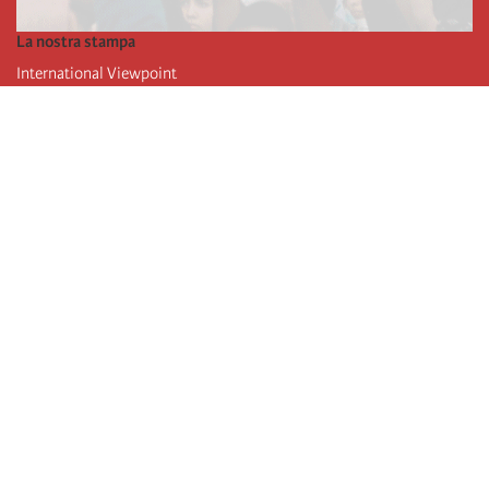
La nostra stampa
International Viewpoint
Punto de vista internacional
Inprecor
Facebook
Twitter
L’Internazionale
Ultimo congresso dell'internazionale
Dichiarazioni del bureau esecutivo
Istituto di formazione (IIRE)
Giovani
Autori
Video
RSS