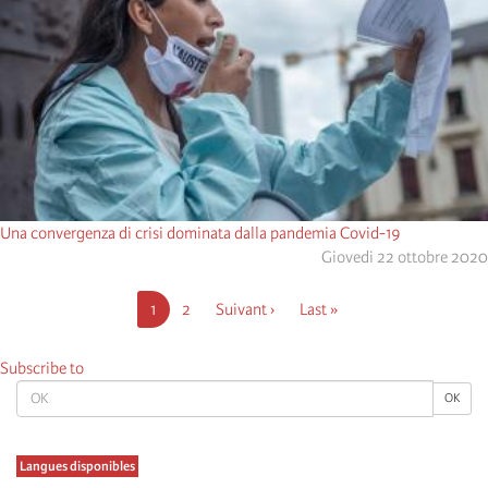
Una convergenza di crisi dominata dalla pandemia Covid-19
Giovedi 22 ottobre 2020
Pagination
Current
1
Pagina
2
Next
Suivant ›
Last
Last »
page
page
page
Subscribe to
OK
OK
Langues disponibles