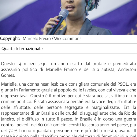
Copyright
Marcelo Freixo / Wikicommons
Quarta Internazionale
Questo 14 marzo segna un anno esatto dal brutale e premeditato
assassinio politico di Marielle Franco e del suo autista, Anderson
Gomes.
Marielle, una donna near, lesbica e consigliera comunale del PSOL, era
giunta in Parlamento grazie al popolo delle favelas, con cui viveva e che
rappresentava. Questo è il motivo per cui è stata uccisa, vittima di un
crimine politico. È stata assassinata perché era la voce degli sfruttati e
delle sfruttate, delle persone segregate e marginalizzate. Era la
rappresentante di un Brasile dalle crudeli disuguaglianze che, da Rio de
Janeiro, si è diffuso in tutto il paese. In Brasile è in corso una guerra
contro i poveri: dei 60.000 omicidi censiti lo scorso anno nel paese, più
del 70% hanno riguardato persone nere e più della metà giovani. Il
paese è quinto nella classifica mondiale del tasso di femminicidi e, nel