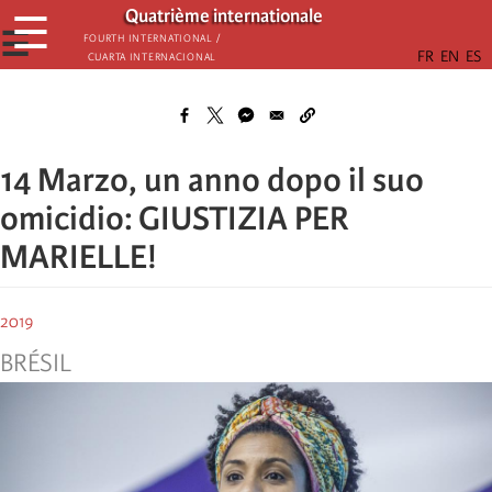
Skip
Quatrième internationale
☰
to
☰
Fourth International /
Cuarta Internacional
main
content
14 Marzo, un anno dopo il suo
omicidio: GIUSTIZIA PER
MARIELLE!
2019
BRÉSIL