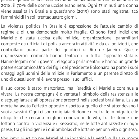
2018, il 70% delle donne uccise erano nere. Ogni 17 minuti una donna
viene assalita in Brasile e quest’anno (2019) sono stati registrati 126
femminicidi in soli trentaquattro giorni.
La violenza politica in Brasile è espressione dell’attuale cambio di
regime e di una democrazia molto fragile. Ci sono forti indizi che
Marielle è stata uccisa dalle milizie, organizzazionei paramilitari
composte da ufficiali di polizia ancora in attività e da ex-poliziotti, che
controllano buona parte dei quartieri di Rio de Janeiro. Queste
organizzazioni criminali hanno tentacoli in tutto l’apparato statale.
Hanno legami con i governi, eleggono parlamentari e hanno un grande
potere economico.Uno dei figli del presidente Bolsonaro ha porto i suoi
omaggi agli uomini delle milizie in Parlamento e un parente diretto di
uno di questi uomini è lavora presso i suoi uffici.
Il suo corpo è stato martoriato, ma l’eredità di Marielle continua a
vivere. La nostra compagna è diventata il simbolo della resistenza alle
diseguaglianze e all’oppressione presenti nella società brasiliana. La sua
morte ha avuto l’effetto opposto rispetto a quello che si attendevano i
suoi assassini. Oggi ci sono migliaia di donne nere tra le immigrate e le
rifugiate che cercano migliori condizioni di vita, tra le donne che
lottano contro la violenza e il sessismo, nelle lotte antirazziste di ogni
paese, tra gli indigeni e i quilombolas che lottano per una vita dignitosa.
Vogliamo giustizia per Marielle! Le indagini e la verità sulla sua morte