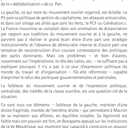
de la « dédiabolisation » de Le Pen.
La gauche, ce qui reste du mouvement ouvrier organisé, est éclatée. Le
PS paie sa politique de gestion du capitalisme, ses attaques antisociales,
et dans son sillage ses alliés que sont les Verts, le PCF ou Génération.s.
La France insoumise se complait dans son orientation de distanciation
par rapport aux traditions du mouvement ouvrier et à la gauche, ne
parvient pas à réaliser le grand écart entre d’une part une stratégie
institutionnelle et l’absence de démocratie interne et d’autre part une
tentative de reconstruction d’un courant contestataire des politiques
des partis dominants. Mais ces problèmes – et bien d’autres,
notamment sur l’impérialisme, le rôle des luttes, etc. – ne suffisent pas à
expliquer pourquoi il n’y a pas à ce jour d’expression politique du
monde du travail et d’organisation – fût-elle réformiste – capable
d’exprimer le refus des politiques gouvernementales et patronales.
La faiblesse du mouvement ouvrier et de l’expression politique,
centralisée, des intérêts de la classe ouvrière, est une question clé de la
situation.
Ce sont tous ces éléments – faiblesse de la gauche, maintien d’une
droite fragilisée, montée de l’extrême droite – qui permettent à Macron
de se maintenir aux affaires, en équilibre instable. Sa légitimité est
faible mais son pouvoir est fort, en Bonaparte appuyé sur les institutions
de la Ve République, qui montrent leur capacité à construire un pouvoir