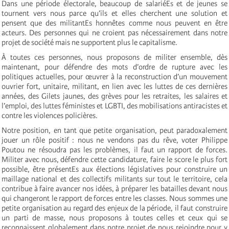
Dans une période électorale, beaucoup de salariéEs et de jeunes se
tournent vers nous parce qu’ils et elles cherchent une solution et
pensent que des militantEs honnêtes comme nous peuvent en être
acteurs. Des personnes qui ne croient pas nécessairement dans notre
projet de société mais ne supportent plus le capitalisme.
À toutes ces personnes, nous proposons de militer ensemble, dès
maintenant, pour défendre des mots d’ordre de rupture avec les
politiques actuelles, pour œuvrer à la reconstruction d’un mouvement
ouvrier fort, unitaire, militant, en lien avec les luttes de ces dernières
années, des Gilets jaunes, des grèves pour les retraites, les salaires et
l’emploi, des luttes féministes et LGBTI, des mobilisations antiracistes et
contre les violences policières.
Notre position, en tant que petite organisation, peut paradoxalement
jouer un rôle positif : nous ne vendons pas du rêve, voter Philippe
Poutou ne résoudra pas les problèmes, il faut un rapport de forces.
Militer avec nous, défendre cette candidature, faire le score le plus fort
possible, être présentEs aux élections législatives pour construire un
maillage national et des collectifs militants sur tout le territoire, cela
contribue à faire avancer nos idées, à préparer les batailles devant nous
qui changeront le rapport de forces entre les classes. Nous sommes une
petite organisation au regard des enjeux de la période, il faut construire
un parti de masse, nous proposons à toutes celles et ceux qui se
reconnaissent globalement dans notre projet de nous rejoindre pour y