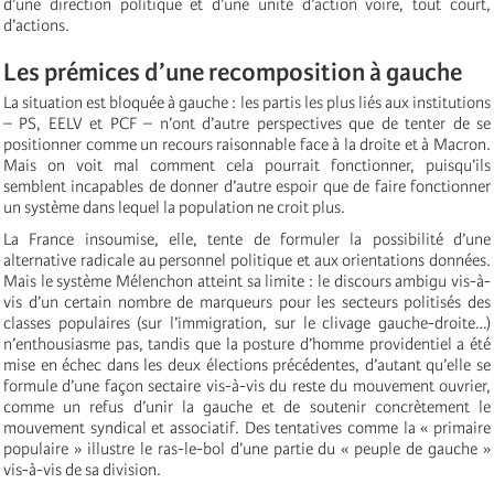
d’une direction politique et d’une unité d’action voire, tout court,
d’actions.
Les prémices d’une recomposition à gauche
La situation est bloquée à gauche : les partis les plus liés aux institutions
– PS, EELV et PCF – n’ont d’autre perspectives que de tenter de se
positionner comme un recours raisonnable face à la droite et à Macron.
Mais on voit mal comment cela pourrait fonctionner, puisqu’ils
semblent incapables de donner d’autre espoir que de faire fonctionner
un système dans lequel la population ne croit plus.
La France insoumise, elle, tente de formuler la possibilité d’une
alternative radicale au personnel politique et aux orientations données.
Mais le système Mélenchon atteint sa limite : le discours ambigu vis-à-
vis d’un certain nombre de marqueurs pour les secteurs politisés des
classes populaires (sur l’immigration, sur le clivage gauche-droite…)
n’enthousiasme pas, tandis que la posture d’homme providentiel a été
mise en échec dans les deux élections précédentes, d’autant qu’elle se
formule d’une façon sectaire vis-à-vis du reste du mouvement ouvrier,
comme un refus d’unir la gauche et de soutenir concrètement le
mouvement syndical et associatif. Des tentatives comme la « primaire
populaire » illustre le ras-le-bol d’une partie du « peuple de gauche »
vis-à-vis de sa division.