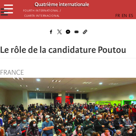
Skip
Quatrième internationale
☰
to
☰
Fourth International /
Cuarta Internacional
main
content
Le rôle de la candidature Poutou
FRANCE