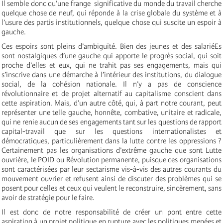
Il semble donc qu’une frange significative du monde du travail cherche
quelque chose de neuf, qui réponde à la crise globale du système et à
l’usure des partis institutionnels, quelque chose qui suscite un espoir à
gauche.
Ces espoirs sont pleins d’ambiguïté. Bien des jeunes et des salariéEs
sont nostalgiques d’une gauche qui apporte le progrès social, qui soit
proche d’elles et eux, qui ne trahit pas ses engagements, mais qui
s’inscrive dans une démarche à l’intérieur des institutions, du dialogue
social, de la cohésion nationale. Il n’y a pas de conscience
révolutionnaire et de projet alternatif au capitalisme conscient dans
cette aspiration. Mais, d’un autre côté, qui, à part notre courant, peut
représenter une telle gauche, honnête, combative, unitaire et radicale,
qui ne renie aucun de ses engagements tant sur les questions de rapport
capital-travail que sur les questions internationalistes et
démocratiques, particulièrement dans la lutte contre les oppressions ?
Certainement pas les organisations d’extrême gauche que sont Lutte
ouvrière, le POID ou Révolution permanente, puisque ces organisations
sont caractérisées par leur sectarisme vis-à-vis des autres courants du
mouvement ouvrier et refusent ainsi de discuter des problèmes qui se
posent pour celles et ceux qui veulent le reconstruire, sincèrement, sans
avoir de stratégie pour le faire.
Il est donc de notre responsabilité de créer un pont entre cette
aspiration à un projet politique en rupture avec les politiques menées et