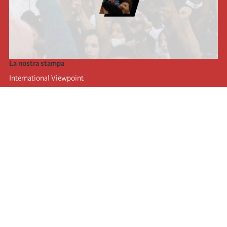
La nostra stampa
International Viewpoint
Punto de vista internacional
Inprecor
Facebook
Twitter
L’Internazionale
Ultimo congresso dell'internazionale
Dichiarazioni del bureau esecutivo
Istituto di formazione (IIRE)
Giovani
Autori