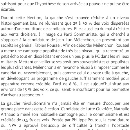
suffisant pour que l’hypothèse de son arrivée au pouvoir ne puisse être
écartée.
Durant cette élection, la gauche s’est trouvée réduite à un niveau
historiquement bas, ne réunissant que 25 à 30 % des voix dispersées
autour d’une multitude de candidatures. Elle a aussi eu du mal à résister
aux vents droitiers, à l’image du Parti Communiste, qui a cherché à
s’opposer à la candidature de Jean-Luc Mélenchon, en présentant son
secrétaire général, Fabien Roussel. Afin de déborder Mélenchon, Roussel
a mené une campagne populiste de très bas niveau, qui a rencontré un
petit écho tout en discréditant encore un peu plus le PC dans les milieux
militants. Mettant en veilleuse ses positions souverainistes et populistes
les plus clivantes, Mélenchon a en revanche réussi à s’imposer comme le
candidat du rassemblement, puis comme celui du vote utile à gauche,
en développant un programme de gauche suffisamment modéré pour
apparaître comme crédible. Parti de 8 %, il est aujourd’hui situé aux
environs de 15 % des voix, ce qui semble insuffisant pour lui permettre
d’arriver au second tour.
La gauche révolutionnaire n’a jamais été en mesure d’occuper une
grande place dans cette élection. Candidate de Lutte Ouvrière, Nathalie
Arthaud a mené son habituelle campagne pour le communisme et est
créditée de 0,5 % des voix. Portée par Philippe Poutou, la candidature
du NPA a éprouvé beaucoup de difficultés à franchir l’obstacle