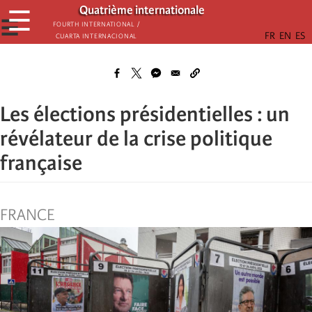
Skip
Quatrième internationale
☰
to
☰
Fourth International /
Cuarta Internacional
main
content
Les élections présidentielles : un
révélateur de la crise politique
française
FRANCE