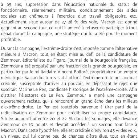
à 65 ans, suppression dans l’éducation nationale du statut de
fonctionnaire, réarmement militaire, conditionnement des aides
sociales aux chômeurs à l’exercice d’un travail obligatoire, etc.
Actuellement situé autour de 27-28 % des voix, Macron est donné
gagnant au second tour, ce qui l’a amené à refuser de participer à tout
débat durant la campagne, une stratégie qui lui a été pour le moment
profitable.
Durant la campagne, l’extrême-droite s’est imposée comme l’alternative
majeure à Macron, tout en étant mise au défi de la candidature de
Zemmour.
é
ditorialiste du Figaro, journal de la bourgeoisie française,
Zemmour a été propulsé par une fraction de la grande bourgeoisie, en
particulier par le milliardaire Vincent Bolloré, propriétaire d’un empire
médiatique. Sa candidature visait à offrir à l’extrême-droite un candidat
crédible, susceptible d’arriver au pouvoir, en dépassant le rejet que
suscitait Marine Le Pen, candidate historique de l’extrême-droite. Afin
d’attirer l’électorat de Le Pen, Zemmour a mené une campagne
ouvertement raciste, qui a rencontré un grand écho dans les milieux
d’extrême-droite. Le Pen est toutefois parvenue à tirer parti de la
radicalisation de Zemmour pour crédibiliser sa propre candidature.
Située aujourd’hui entre 20 et 22 % dans les sondages, elle devance
Zemmour de 10 points et devrait accéder à un second tour face à
Macron. Dans cette hypothèse, elle est créditée d’environ 45 % des voix,
un niveau qui lui donne peu de chances d’être élue, tout en étant