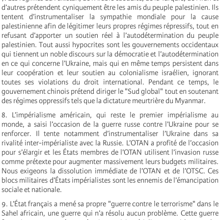
d’autres prétendent cyniquement être les amis du peuple palestinien. Ils
tentent d’instrumentaliser la sympathie mondiale pour la cause
palestinienne afin de légitimer leurs propres régimes répressifs, tout en
refusant d’apporter un soutien réel à l’autodétermination du peuple
palestinien. Tout aussi hypocrites sont les gouvernements occidentaux
qui tiennent un noble discours sur la démocratie et l’autodétermination
en ce qui concerne l’Ukraine, mais qui en même temps persistent dans
leur coopération et leur soutien au colonialisme israélien, ignorant
toutes ses violations du droit international. Pendant ce temps, le
gouvernement chinois prétend diriger le "Sud global" tout en soutenant
des régimes oppressifs tels que la dictature meurtrière du Myanmar.
8. L’impérialisme américain, qui reste le premier impérialisme au
monde, a saisi l’occasion de la guerre russe contre l’Ukraine pour se
renforcer. Il tente notamment d’instrumentaliser l’Ukraine dans sa
rivalité inter-impérialiste avec la Russie. L’OTAN a profité de l’occasion
pour s’élargir et les États membres de l’OTAN utilisent l’invasion russe
comme prétexte pour augmenter massivement leurs budgets militaires.
Nous exigeons la dissolution immédiate de l’OTAN et de l’OTSC. Ces
blocs militaires d’États impérialistes sont les ennemis de l’émancipation
sociale et nationale.
9. L’État français a mené sa propre "guerre contre le terrorisme" dans le
Sahel africain, une guerre qui n’a résolu aucun problème. Cette guerre