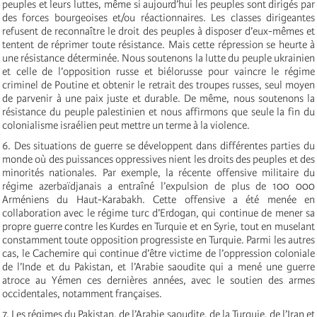
peuples et leurs luttes, même si aujourd’hui les peuples sont dirigés par
des forces bourgeoises et/ou réactionnaires. Les classes dirigeantes
refusent de reconnaître le droit des peuples à disposer d’eux-mêmes et
tentent de réprimer toute résistance. Mais cette répression se heurte à
une résistance déterminée. Nous soutenons la lutte du peuple ukrainien
et celle de l’opposition russe et biélorusse pour vaincre le régime
criminel de Poutine et obtenir le retrait des troupes russes, seul moyen
de parvenir à une paix juste et durable. De même, nous soutenons la
résistance du peuple palestinien et nous affirmons que seule la fin du
colonialisme israélien peut mettre un terme à la violence.
6. Des situations de guerre se développent dans différentes parties du
monde où des puissances oppressives nient les droits des peuples et des
minorités nationales. Par exemple, la récente offensive militaire du
régime azerbaïdjanais a entraîné l’expulsion de plus de 100 000
Arméniens du Haut-Karabakh. Cette offensive a été menée en
collaboration avec le régime turc d’Erdogan, qui continue de mener sa
propre guerre contre les Kurdes en Turquie et en Syrie, tout en muselant
constamment toute opposition progressiste en Turquie. Parmi les autres
cas, le Cachemire qui continue d’être victime de l’oppression coloniale
de l’Inde et du Pakistan, et l’Arabie saoudite qui a mené une guerre
atroce au Yémen ces dernières années, avec le soutien des armes
occidentales, notamment françaises.
7. Les régimes du Pakistan, de l’Arabie saoudite, de la Turquie, de l’Iran et