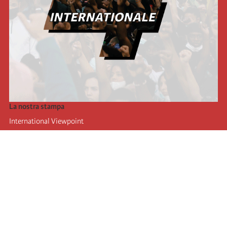
La nostra stampa
International Viewpoint
Punto de vista internacional
Inprecor
Facebook
Twitter
L’Internazionale
Ultimo congresso dell'internazionale
Dichiarazioni del bureau esecutivo