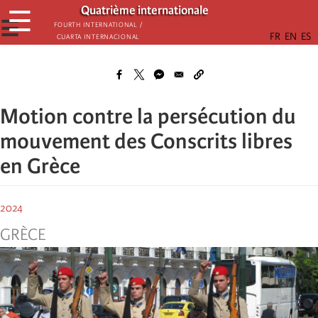
Skip
Quatrième internationale
☰
to
☰
Fourth International /
Cuarta Internacional
main
content
Motion contre la persécution du
mouvement des Conscrits libres
en Grèce
2024
GRÈCE