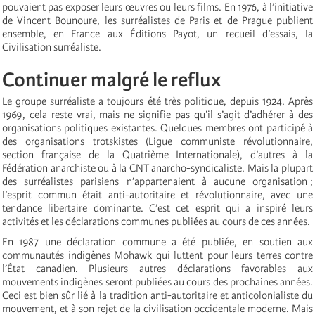
pouvaient pas exposer leurs œuvres ou leurs films. En 1976, à l’initiative
de Vincent Bounoure, les surréalistes de Paris et de Prague publient
ensemble, en France aux Éditions Payot, un recueil d’essais, la
Civilisation surréaliste.
Continuer malgré le reflux
Le groupe surréaliste a toujours été très politique, depuis 1924. Après
1969, cela reste vrai, mais ne signifie pas qu’il s’agit d’adhérer à des
organisations politiques existantes. Quelques membres ont participé à
des organisations trotskistes (Ligue communiste révolutionnaire,
section française de la Quatrième Internationale), d’autres à la
Fédération anarchiste ou à la CNT anarcho-syndicaliste. Mais la plupart
des surréalistes parisiens n’appartenaient à aucune organisation ;
l’esprit commun était anti-autoritaire et révolutionnaire, avec une
tendance libertaire dominante. C’est cet esprit qui a inspiré leurs
activités et les déclarations communes publiées au cours de ces années.
En 1987 une déclaration commune a été publiée, en soutien aux
communautés indigènes Mohawk qui luttent pour leurs terres contre
l’État canadien. Plusieurs autres déclarations favorables aux
mouvements indigènes seront publiées au cours des prochaines années.
Ceci est bien sûr lié à la tradition anti-autoritaire et anticolonialiste du
mouvement, et à son rejet de la civilisation occidentale moderne. Mais