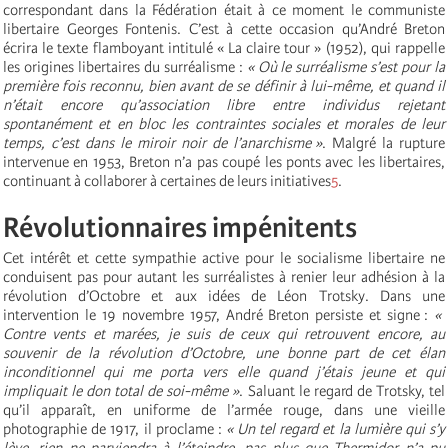
correspondant dans la Fédération était à ce moment le communiste
libertaire Georges Fontenis. C’est à cette occasion qu’André Breton
écrira le texte flamboyant intitulé « La claire tour » (1952), qui rappelle
les origines libertaires du surréalisme :
« Où le surréalisme s’est pour la
première fois reconnu, bien avant de se définir à lui-même, et quand il
n’était encore qu’association libre entre individus rejetant
spontanément et en bloc les contraintes sociales et morales de leur
temps, c’est dans le miroir noir de l’anarchisme »
. Malgré la rupture
intervenue en 1953, Breton n’a pas coupé les ponts avec les libertaires,
continuant à collaborer à certaines de leurs initiatives
5
.
Révolutionnaires impénitents
Cet intérêt et cette sympathie active pour le socialisme libertaire ne
conduisent pas pour autant les surréalistes à renier leur adhésion à la
révolution d’Octobre et aux idées de Léon Trotsky. Dans une
intervention le 19 novembre 1957, André Breton persiste et signe :
«
Contre vents et marées, je suis de ceux qui retrouvent encore, au
souvenir de la révolution d’Octobre, une bonne part de cet élan
inconditionnel qui me porta vers elle quand j’étais jeune et qui
impliquait le don total de soi-même »
. Saluant le regard de Trotsky, tel
qu’il apparaît, en uniforme de l’armée rouge, dans une vieille
photographie de 1917, il proclame :
« Un tel regard et la lumière qui s’y
lève, rien ne parviendra à l’éteindre, pas plus que Thermidor n’a pu