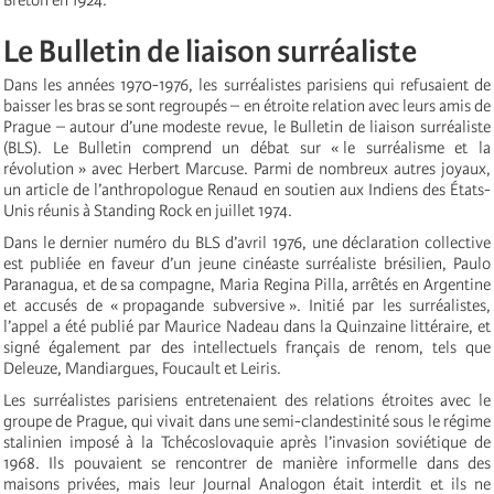
Le Bulletin de liaison surréaliste
Dans les années 1970-1976, les surréalistes parisiens qui refusaient de
baisser les bras se sont regroupés – en étroite relation avec leurs amis de
Prague – autour d’une modeste revue, le Bulletin de liaison surréaliste
(BLS). Le Bulletin comprend un débat sur « le surréalisme et la
révolution » avec Herbert Marcuse. Parmi de nombreux autres joyaux,
un article de l’anthropologue Renaud en soutien aux Indiens des États-
Unis réunis à Standing Rock en juillet 1974.
Dans le dernier numéro du BLS d’avril 1976, une déclaration collective
est publiée en faveur d’un jeune cinéaste surréaliste brésilien, Paulo
Paranagua, et de sa compagne, Maria Regina Pilla, arrêtés en Argentine
et accusés de « propagande subversive ». Initié par les surréalistes,
l’appel a été publié par Maurice Nadeau dans la Quinzaine littéraire, et
signé également par des intellectuels français de renom, tels que
Deleuze, Mandiargues, Foucault et Leiris.
Les surréalistes parisiens entretenaient des relations étroites avec le
groupe de Prague, qui vivait dans une semi-clandestinité sous le régime
stalinien imposé à la Tchécoslovaquie après l’invasion soviétique de
1968. Ils pouvaient se rencontrer de manière informelle dans des
maisons privées, mais leur Journal Analogon était interdit et ils ne