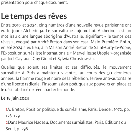
présentation pour chaque document.
Le temps des rêves
Entre 2019 et 2024, cinq numéros d’une nouvelle revue parisienne ont
vu le jour : Alcheringa. Le surréalisme aujourd’hui. Alcheringa est un
mot issu d’une langue aborigène d’Australie, signifiant « le temps des
rêves », évoqué par André Breton dans son essai Main Première. Enfin,
en été 2024 a eu lieu, à la Maison André Breton de Saint-Cirq-la-Popie,
l’Exposition surréaliste internationale « Merveilleuse Utopie » organisée
par Joël Gayraud, Guy Girard et Sylwia Chrostowska.
Quelles que soient ses limites et ses difficultés, le mouvement
surréaliste à Paris a maintenu vivantes, au cours des 50 dernières
années, la flamme rouge et noire de la rébellion, le rêve anti-autoritaire
d’une liberté radicale, l’insoumission poétique aux pouvoirs en place et
le désir obstiné de réenchanter le monde.
Le 18 juin 2024
1
A. Breton, Position politique du surréalisme, Paris, Denoël, 1972, pp.
128-129.
2
Dans Maurice Nadeau, Documents surréalistes, Paris, Éditions du
Seuil, p. 298.