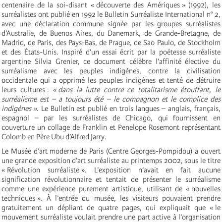
centenaire de la soi-disant « découverte des Amériques » (1992), les
surréalistes ont publié en 1992 le Bulletin Surréaliste International n° 2,
avec une déclaration commune signée par les groupes surréalistes
d’Australie, de Buenos Aires, du Danemark, de Grande-Bretagne, de
Madrid, de Paris, des Pays-Bas, de Prague, de Sao Paulo, de Stockholm
et des États-Unis. Inspiré d’un essai écrit par la poétesse surréaliste
argentine Silvia Grenier, ce document célèbre l’affinité élective du
surréalisme avec les peuples indigènes, contre la civilisation
occidentale qui a opprimé les peuples indigènes et tenté de détruire
leurs cultures :
« dans la lutte contre ce totalitarisme étouffant, le
surréalisme est – a toujours été – le compagnon et le complice des
indigènes »
. Le Bulletin est publié en trois langues – anglais, français,
espagnol – par les surréalistes de Chicago, qui fournissent en
couverture un collage de Franklin et Penelope Rosemont représentant
Colomb en Père Ubu d’Alfred Jarry.
Le Musée d’art moderne de Paris (Centre Georges-Pompidou) a ouvert
une grande exposition d’art surréaliste au printemps 2002, sous le titre
« Révolution surréaliste ». L’exposition n’avait en fait aucune
signification révolutionnaire et tentait de présenter le surréalisme
comme une expérience purement artistique, utilisant de « nouvelles
techniques ». À l’entrée du musée, les visiteurs pouvaient prendre
gratuitement un dépliant de quatre pages, qui expliquait que « le
mouvement surréaliste voulait prendre une part active à l’organisation