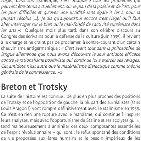
Hegel, dans son Esthétique, s’est attaqué à tous les problèmes qui
peuvent être tenus actuellement, sur le plan de la poésie et de l’art, pour
les plus difficiles et qu’avec une lucidité sans égale il les a pour la
plupart résolus
[…]
. Je dis qu’aujourd’hui encore c’est Hegel qu’il faut
aller interroger sur le bien ou le mal-fondé de l’activité surréaliste dans
les arts »
1
. Quelques mois plus tard, dans son célèbre discours au
Congrès des écrivains pour la défense de la culture (juin 1935), il revient
à la charge et ne craint pas de proclamer, à contre-courant d’un certain
chauvinisme antigermanique :
« C’est avant tout dans la philosophie de
langue allemande que nous avons découvert le seul antidote efficace
contre le rationalisme positiviste qui continue ici à exercer ses ravages.
Cet antidote n’est autre que le matérialisme dialectique comme théorie
générale de la connaissance. »
2
Breton et Trotsky
La suite de l’histoire est connue : de plus en plus proches des positions
de Trotsky et de l’opposition de gauche, la plupart des surréalistes (sans
Louis Aragon !) vont rompre définitivement avec le stalinisme en 1935.
Ce n’est en rien une rupture avec le marxisme, qui continue à inspirer
leurs analyses, mais avec l’opportunisme de Staline et ses acolytes qui «
tend malheureusement à annihiler ces deux composantes essentielles
de l’esprit révolutionnaire » qui sont : le refus spontané des conditions
de vie proposées aux êtres humains et le besoin impérieux de les