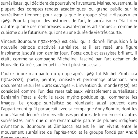
surréalistes, qui décident de poursuivre l’aventure. Malheureusement, la
plupart des comptes-rendus académiques ou grand public sur le
surréalisme tiennent pour acquis que le groupe s’est « dissous » en
1969. Pour la plupart des historiens de l’art, le surréalisme n’était rien
d’autre qu’une des nombreuses « avant-gardes artistiques », comme le
cubisme ou le futurisme, qui ont eu une durée de vie très courte.
Vincent Bounoure (1928-1996) est celui qui a donné l’impulsion à la
nouvelle période d’activité surréaliste, et il est resté une figure
inspirante jusqu’à son dernier jour. Poète doué et essayiste brillant, il
était, comme sa compagne Micheline, fasciné par l’art océanien de
Nouvelle-Guinée, sur lequel il a écrit plusieurs essais.
L’autre figure marquante du groupe après 1969 fut Michel Zimbacca
(1924-2021), poète, peintre, cinéaste et personnage attachant. Son
documentaire sur les « arts sauvages », L’invention du monde (1952), est
considéré comme l’un des rares tableaux véritablement surréalistes ;
Benjamin Péret a écrit le texte mytho-poétique qui commente les
images. Le groupe surréaliste se réunissait aussi souvent dans
l’appartement qu’il partageait avec sa compagne Anny Bonnin, dont les
murs étaient décorés de merveilleuses peintures de lui-même et d’autres
surréalistes, ainsi que d’une remarquable parure de plumes indigènes
d’Amazonie. Bounoure et Zimbacca étaient le lien vivant entre le
mouvement surréaliste de l’après-1969 et le groupe fondé par André
Breton en 1924.