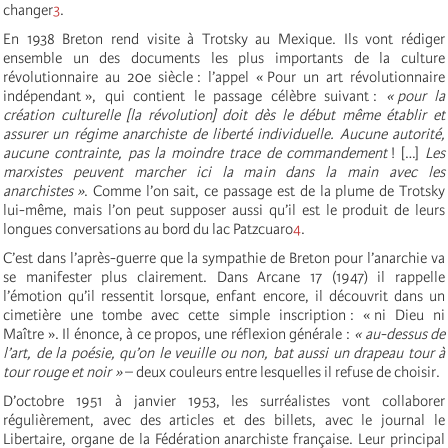
changer
3
.
En 1938 Breton rend visite à Trotsky au Mexique. Ils vont rédiger
ensemble un des documents les plus importants de la culture
révolutionnaire au 20e siècle : l’appel « Pour un art révolutionnaire
indépendant », qui contient le passage célèbre suivant :
« pour la
création culturelle [la révolution] doit dès le début même établir et
assurer un régime anarchiste de liberté individuelle. Aucune autorité,
aucune contrainte, pas la moindre trace de commandement
! […]
Les
marxistes peuvent marcher ici la main dans la main avec les
anarchistes »
. Comme l’on sait, ce passage est de la plume de Trotsky
lui-même, mais l’on peut supposer aussi qu’il est le produit de leurs
longues conversations au bord du lac Patzcuaro
4
.
C’est dans l’après-guerre que la sympathie de Breton pour l’anarchie va
se manifester plus clairement. Dans Arcane 17 (1947) il rappelle
l’émotion qu’il ressentit lorsque, enfant encore, il découvrit dans un
cimetière une tombe avec cette simple inscription : « ni Dieu ni
Maître ». Il énonce, à ce propos, une réflexion générale :
« au-dessus de
l’art, de la poésie, qu’on le veuille ou non, bat aussi un drapeau tour à
tour rouge et noir »
– deux couleurs entre lesquelles il refuse de choisir.
D’octobre 1951 à janvier 1953, les surréalistes vont collaborer
régulièrement, avec des articles et des billets, avec le journal le
Libertaire, organe de la Fédération anarchiste française. Leur principal