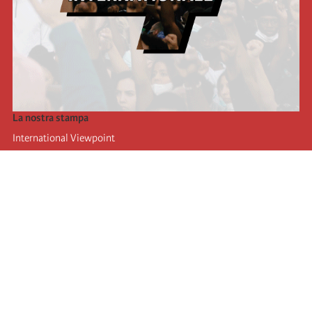
La nostra stampa
International Viewpoint
Punto de vista internacional
Inprecor
Facebook
Twitter
L’Internazionale
Ultimo congresso dell'internazionale
Dichiarazioni del bureau esecutivo
Istituto di formazione (IIRE)