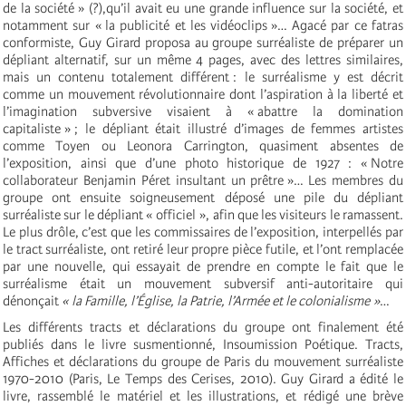
de la société » (?),qu’il avait eu une grande influence sur la société, et
notamment sur « la publicité et les vidéoclips »… Agacé par ce fatras
conformiste, Guy Girard proposa au groupe surréaliste de préparer un
dépliant alternatif, sur un même 4 pages, avec des lettres similaires,
mais un contenu totalement différent : le surréalisme y est décrit
comme un mouvement révolutionnaire dont l’aspiration à la liberté et
l’imagination subversive visaient à « abattre la domination
capitaliste » ; le dépliant était illustré d’images de femmes artistes
comme Toyen ou Leonora Carrington, quasiment absentes de
l’exposition, ainsi que d’une photo historique de 1927 : « Notre
collaborateur Benjamin Péret insultant un prêtre »… Les membres du
groupe ont ensuite soigneusement déposé une pile du dépliant
surréaliste sur le dépliant « officiel », afin que les visiteurs le ramassent.
Le plus drôle, c’est que les commissaires de l’exposition, interpellés par
le tract surréaliste, ont retiré leur propre pièce futile, et l’ont remplacée
par une nouvelle, qui essayait de prendre en compte le fait que le
surréalisme était un mouvement subversif anti-autoritaire qui
dénonçait
« la Famille, l’Église, la Patrie, l’Armée et le colonialisme »
…
Les différents tracts et déclarations du groupe ont finalement été
publiés dans le livre susmentionné, Insoumission Poétique. Tracts,
Affiches et déclarations du groupe de Paris du mouvement surréaliste
1970-2010 (Paris, Le Temps des Cerises, 2010). Guy Girard a édité le
livre, rassemblé le matériel et les illustrations, et rédigé une brève