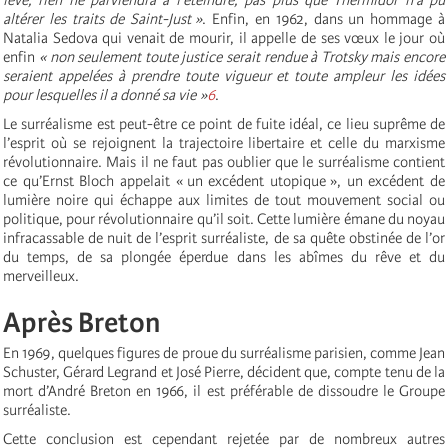
altérer les traits de Saint-Just »
. Enfin, en 1962, dans un hommage à
Natalia Sedova qui venait de mourir, il appelle de ses vœux le jour où
enfin
« non seulement toute justice serait rendue à Trotsky mais encore
seraient appelées à prendre toute vigueur et toute ampleur les idées
pour lesquelles il a donné sa vie »
6
.
Le surréalisme est peut-être ce point de fuite idéal, ce lieu suprême de
l’esprit où se rejoignent la trajectoire libertaire et celle du marxisme
révolutionnaire. Mais il ne faut pas oublier que le surréalisme contient
ce qu’Ernst Bloch appelait « un excédent utopique », un excédent de
lumière noire qui échappe aux limites de tout mouvement social ou
politique, pour révolutionnaire qu’il soit. Cette lumière émane du noyau
infracassable de nuit de l’esprit surréaliste, de sa quête obstinée de l’or
du temps, de sa plongée éperdue dans les abîmes du rêve et du
merveilleux.
Après Breton
En 1969, quelques figures de proue du surréalisme parisien, comme Jean
Schuster, Gérard Legrand et José Pierre, décident que, compte tenu de la
mort d’André Breton en 1966, il est préférable de dissoudre le Groupe
surréaliste.
Cette conclusion est cependant rejetée par de nombreux autres