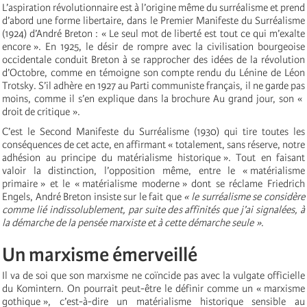
L’aspiration révolutionnaire est à l’origine même du surréalisme et prend
d’abord une forme libertaire, dans le Premier Manifeste du Surréalisme
(1924) d’André Breton : « Le seul mot de liberté est tout ce qui m’exalte
encore ». En 1925, le désir de rompre avec la civilisation bourgeoise
occidentale conduit Breton à se rapprocher des idées de la révolution
d’Octobre, comme en témoigne son compte rendu du Lénine de Léon
Trotsky. S’il adhère en 1927 au Parti communiste français, il ne garde pas
moins, comme il s’en explique dans la brochure Au grand jour, son «
droit de critique ».
C’est le Second Manifeste du Surréalisme (1930) qui tire toutes les
conséquences de cet acte, en affirmant « totalement, sans réserve, notre
adhésion au principe du matérialisme historique ». Tout en faisant
valoir la distinction, l’opposition même, entre le « matérialisme
primaire » et le « matérialisme moderne » dont se réclame Friedrich
Engels, André Breton insiste sur le fait que
« le surréalisme se considère
comme lié indissolublement, par suite des affinités que j’ai signalées, à
la démarche de la pensée marxiste et à cette démarche seule »
.
Un marxisme émerveillé
Il va de soi que son marxisme ne coïncide pas avec la vulgate officielle
du Komintern. On pourrait peut-être le définir comme un « marxisme
gothique », c’est-à-dire un matérialisme historique sensible au