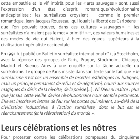
cette empathie et le vif intérêt pour les « arts sauvages » sont aussi
l’expression d’un état d’esprit romantique/révolutionnaire
anticapitaliste : les surréalistes croyaient – comme le premier
romantique, Jean-Jacques Rousseau, qui louait la liberté des Caribéens –
que l’on pouvait trouver, dans ces cultures « sauvages » – les
surréalistes n’aimaient pas le mot « primitif » –, des valeurs humaines et
des modes de vie qui étaient, à bien des égards, supérieurs à la
civilisation impérialiste occidentale.
En 1991 fut publié un Bulletin surréaliste international n° 1, à Stockholm,
avec la réponse des groupes de Paris, Prague, Stockholm, Chicago,
Madrid et Buenos Aires à une enquête sur la tâche actuelle du
surréalisme. Le groupe de Paris insiste dans son texte sur le fait que
« le
surréalisme n’est pas un ensemble de recettes esthétiques ou ludiques,
mais un principe permanent de refus et de négativité, nourri aux sources
magiques du désir, de la révolte, de la poésie
[…]
. Ni Dieu ni maître : plus
que jamais cette vieille devise révolutionnaire nous semble pertinente.
Elle est inscrite en lettres de feu sur les portes qui mènent, au-delà de la
civilisation industrielle, à l’action surréaliste, dont le but est le
réenchantement (et la réérotisation) du monde »
.
Leurs célébrations et les nôtres
Pour protester contre les célébrations pompeuses du cinquième