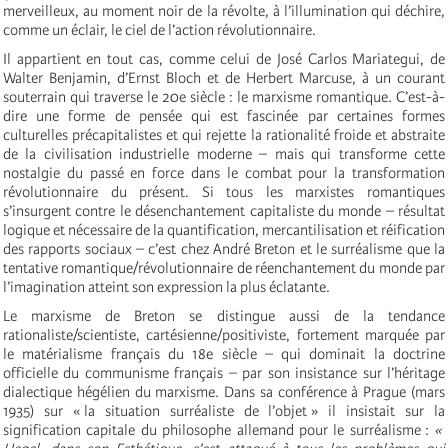
merveilleux, au moment noir de la révolte, à l’illumination qui déchire,
comme un éclair, le ciel de l’action révolutionnaire.
Il appartient en tout cas, comme celui de José Carlos Mariategui, de
Walter Benjamin, d’Ernst Bloch et de Herbert Marcuse, à un courant
souterrain qui traverse le 20e siècle : le marxisme romantique. C’est-à-
dire une forme de pensée qui est fascinée par certaines formes
culturelles précapitalistes et qui rejette la rationalité froide et abstraite
de la civilisation industrielle moderne – mais qui transforme cette
nostalgie du passé en force dans le combat pour la transformation
révolutionnaire du présent. Si tous les marxistes romantiques
s’insurgent contre le désenchantement capitaliste du monde – résultat
logique et nécessaire de la quantification, mercantilisation et réification
des rapports sociaux – c’est chez André Breton et le surréalisme que la
tentative romantique/révolutionnaire de réenchantement du monde par
l’imagination atteint son expression la plus éclatante.
Le marxisme de Breton se distingue aussi de la tendance
rationaliste/scientiste, cartésienne/positiviste, fortement marquée par
le matérialisme français du 18e siècle – qui dominait la doctrine
officielle du communisme français – par son insistance sur l’héritage
dialectique hégélien du marxisme. Dans sa conférence à Prague (mars
1935) sur « la situation surréaliste de l’objet » il insistait sur la
signification capitale du philosophe allemand pour le surréalisme :
«