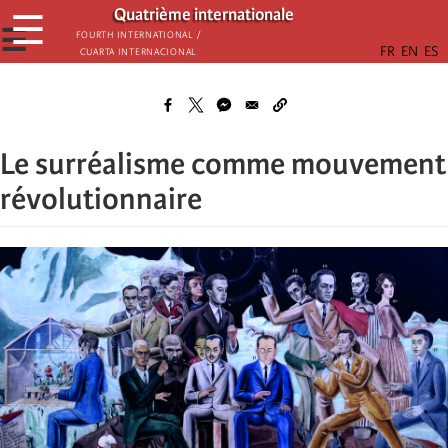
Skip
Quatrième internationale
☰
to
☰
Fourth International /
Cuarta Internacional
main
content
Le surréalisme comme mouvement
révolutionnaire