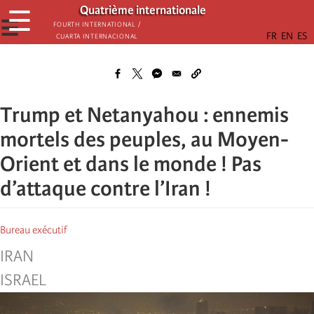
Skip
Quatrième internationale
☰
to
☰
Fourth International /
Cuarta Internacional
main
content
Trump et Netanyahou : ennemis
mortels des peuples, au Moyen-
Orient et dans le monde ! Pas
d’attaque contre l’Iran !
Bureau exécutif
IRAN
ISRAEL