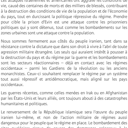
Les attaques israéliennes et américaines ont aggravé les conditions de
vie, causé des centaines de morts et des milliers de blessés, contribuant
à la destruction des conditions de vie de la population et de l’économie
du pays
,
tout en
durcissant la politique répressive du régime. Prendre
pour cible la prison d’Evin est une attaque contre les prisonniers
politiques qui y sont détenus, tout comme les bombardements sur les
zones urbaines sont une attaque contre la population.
Nous sommes fermement aux côtés du peuple iranien, tant dans sa
résistance contre la dictature que dans son droit à vivre à l’abri de toute
agression militaire étrangère. Les seuls qui auraient intérêt à pousser à
la destruction du pays et du régime par la guerre et les bombardements
sont les secteurs réactionnaires – déjà en contact avec les régimes
occidentaux – parmi les Gardiens de la révolution ou les anciens
monarchistes. Ceux-ci souhaitent remplacer le régime par un système
tout aussi répressif et antidémocratique, mais aligné sur les pays
occidentaux.
Les guerres récentes, comme celles menées en Irak ou en Afghanistan
par les États-Unis et leurs alliés, ont toujours abouti à des catastrophes
humanitaires et politiques.
Le renversement de la République islamique sera l’œuvre du peuple
iranien lui-même, et non de l’action militaire de régimes aussi
dangereux pour le peuple que le régime en place. Le bombardement des