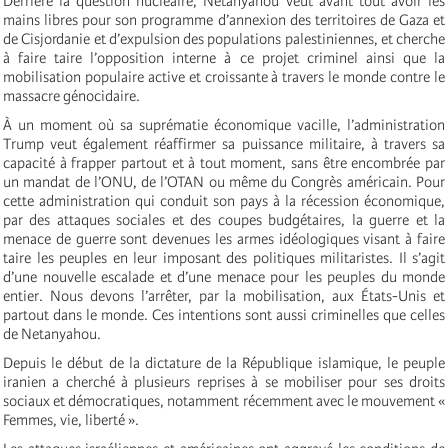
Derrière la question nucléaire, Netanyahou veut avant tout avoir les
mains libres pour son programme d’annexion des territoires de Gaza et
de Cisjordanie et d’expulsion des populations palestiniennes, et cherche
à faire taire l’opposition interne à ce projet criminel ainsi que la
mobilisation populaire active et croissante à travers le monde contre le
massacre génocidaire.
À un moment où sa suprématie économique vacille, l’administration
Trump veut également réaffirmer sa puissance militaire, à travers sa
capacité à frapper partout et à tout moment, sans être encombrée par
un mandat de l’ONU, de l’OTAN ou même du Congrès américain. Pour
cette administration qui conduit son pays à la récession économique,
par des attaques sociales et des coupes budgétaires, la guerre et la
menace de guerre sont devenues les armes idéologiques visant à faire
taire les peuples en leur imposant des politiques militaristes. Il s’agit
d’une nouvelle escalade et d’une menace pour les peuples du monde
entier. Nous devons l’arrêter, par la mobilisation, aux États-Unis et
partout dans le monde. Ces intentions sont aussi criminelles que celles
de Netanyahou.
Depuis le début de la dictature de la République islamique, le peuple
iranien a cherché à plusieurs reprises à se mobiliser pour ses droits
sociaux et démocratiques, notamment récemment avec le mouvement «
Femmes, vie, liberté ».