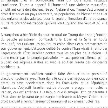
En attaquant et en bombardant l’Iran dix jours après l’attaque
israélienne, Trump a apporté à l’humanité une violence meurtrière,
amplifiant celle déjà déclenchée par Netanyahou. Trump s’est arrogé le
droit d’attaquer un pays souverain, sa population, de blesser et de tuer
des enfants et des adultes, pour la seule affirmation d’une puissance
militaire prétendant frapper qui elle veut, quand elle veut et où elle
veut.
Netanyahou a bénéficié du soutien total de Trump dans son génocide
du peuple palestinien, bombardant le Liban et la Syrie en toute
impunité, poursuivant les politiques colonialistes et suprémacistes de
son gouvernement. L’attaque délibérée contre l’Iran visait à renforcer
l’agression de l’État israélien contre tous les peuples de la région – à
commencer par le peuple palestinien – acceptée en silence par la
plupart des régimes arabes et
avec le soutien résolu des dirigeants
occidentaux.
Le gouvernement israélien voulait faire échouer toute possibilité
d’accord nucléaire avec l’Iran dans le cadre des négociations en cours
entre les pays occidentaux, dont les États-Unis, et la République
islamique. L’objectif israélien est de bloquer le programme nucléaire
iranien, qui est antérieur à la République islamique, afin de garantir à
l’État sioniste le statut de puissance dominante au Moyen-Orient et un
droit exclusif à l’enrichissement d’uranium et aux armes nucléaires.