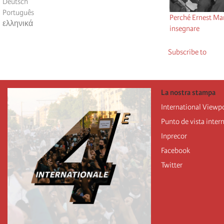
Deutsch
Português
Perché Ernest Ma
ελληνικά
insegnare
Subscribe to
La nostra stampa
International Viewp
Punto de vista inter
Inprecor
Facebook
Twitter