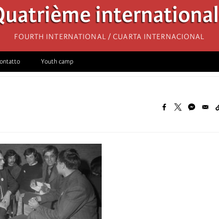
uatrième internationa
Fourth International / Cuarta Internacional
ontatto
Youth camp