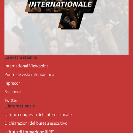
La nostra stampa
International Viewpoint
Punto de vista internacional
Inprecor
Facebook
Twitter
L’Internazionale
Ultimo congresso dell'internazionale
Dichiarazioni del bureau esecutivo
Istituto di formazione (IIRE)