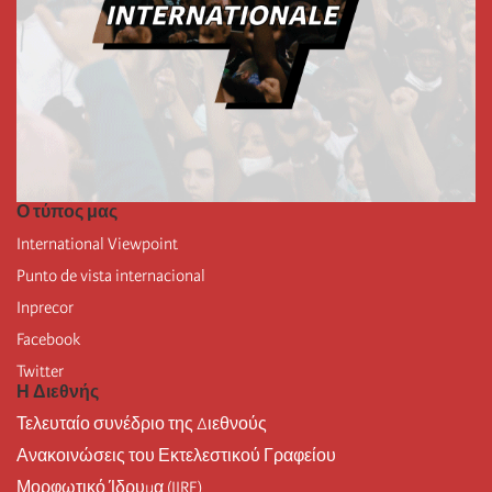
Ο τύπος μας
International Viewpoint
Punto de vista internacional
Inprecor
Facebook
Twitter
Η Διεθνής
Τελευταίο συνέδριο της Διεθνούς
Ανακοινώσεις του Εκτελεστικού Γραφείου
Μορφωτικό Ίδρυμα (IIRE)