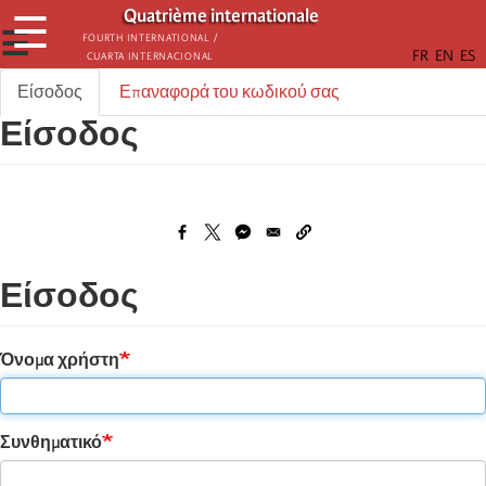
Παράκαμψη
Quatrième internationale
☰
προς
☰
Fourth International /
Cuarta Internacional
το
κυρίως
Είσοδος
Επαναφορά του κωδικού σας
Πρωτεύουσες
περιεχόμενο
Είσοδος
καρτέλες
Είσοδος
Όνομα χρήστη
Συνθηματικό