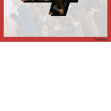
صحافتنا
مجلة الأممية الرابعة، انبريكور، بالإنجليزية
Punto de vista internacional
مجلة الأممية الرابعة، انبريكور، بالفرنسية
صفحتنا على الفايسبوك
الأممية
مؤتمر الأممية الأخير
بيانات المكتب التنفيذي
معهد التكوين (المعهد العالمي للبحث والتكوين)
المخيم العالمي
الكتاب