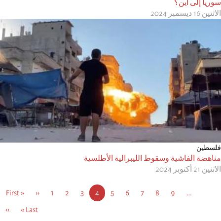
سوريا إلى أين؟
الاثنين 16 ديسمبر 2024
فلسطين
مناهضة الفاشية وسقوط الليبرالية الأطلسية
الاثنين 21 أكتوبر 2024
Pagination
…
9
8
الصفحة
7
الصفحة
6
الصفحة
5
الصفحة
4
الصفحة
3
Current
2
الصفحة
1
الصفحة
‹‹
الصفحة
« First
Previous
First
page
page
page
ext
››
Last
Last »
age
page