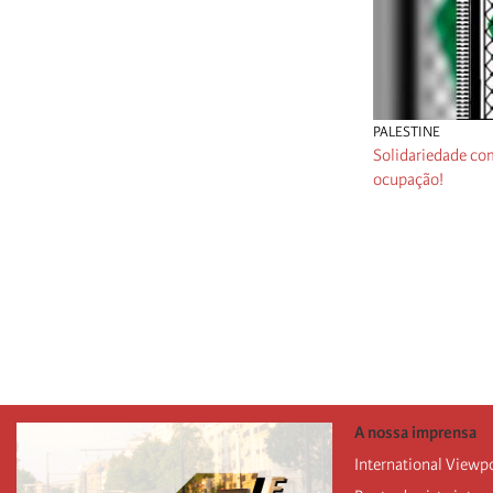
PALESTINE
Solidariedade com
ocupação!
Paginação
A nossa imprensa
International Viewp