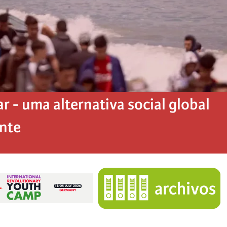
 - uma alternativa social global
ente