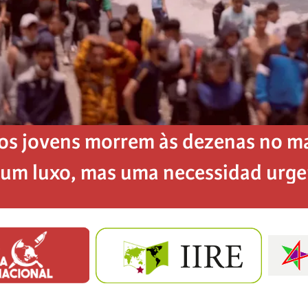
os jovens morrem às dezenas no mar
é um luxo, mas uma necessidad urg