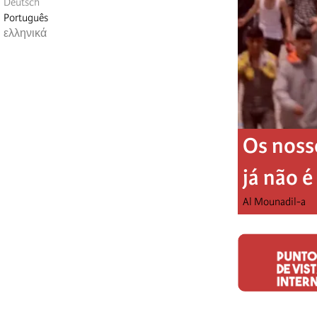
Deutsch
Português
ελληνικά
Os noss
já não 
Al Mounadil-a