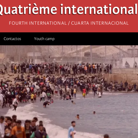
uatrième internationa
Fourth International / Cuarta Internacional
Contactos
Youth camp