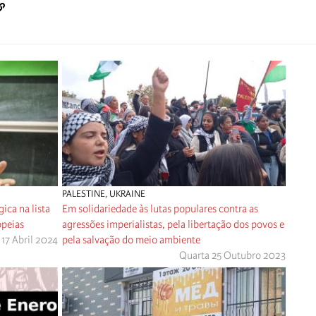
PALESTINE
,
UKRAINE
ica na lista
Em solidariedade às lutas populares contra as
opeias
agressões imperialistas, pela libertação dos povos e
 17 Abril 2024
pela salvação do meio ambiente
Quarta 25 Outubro 2023