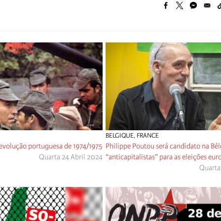
BELGIQUE
,
FRANCE
 Revolução portuguesa de 1974/1975
Philippe Poutou será candidato na Bélg
Quarta 24 Abril 2024
“anticapitalistas” para as eleições eur
Quarta