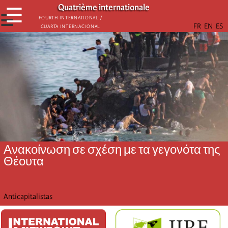
Παράκαμψη
Quatrième internationale
☰
προς
☰
Fourth International /
Cuarta Internacional
το
κυρίως
περιεχόμενο
Ανακοίνωση σε σχέση με τα γεγονότα της
Θέουτα
Anticapitalistas