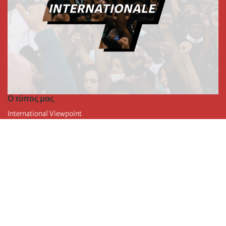
Ο τύπος μας
International Viewpoint
Punto de vista internacional
Inprecor
Facebook
Twitter
Η Διεθνής
Τελευταίο συνέδριο της Διεθνούς
Ανακοινώσεις του Εκτελεστικού Γραφείου
Μορφωτικό Ίδρυμα (IIRE)