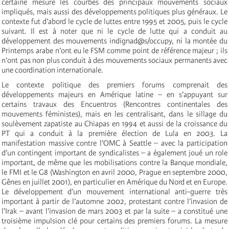
certaine mesure les courbes des principaux mouvements sociaux
impliqués, mais aussi des développements politiques plus généraux. Le
contexte fut d’abord le cycle de luttes entre 1995 et 2005, puis le cycle
suivant. Il est à noter que ni le cycle de lutte qui a conduit au
développement des mouvements indignad@s/occupy, ni la montée du
Printemps arabe n’ont eu le FSM comme point de référence majeur ; ils
n’ont pas non plus conduit à des mouvements sociaux permanents avec
une coordination internationale.
Le contexte politique des premiers forums comprenait des
développements majeurs en Amérique latine – en s’appuyant sur
certains travaux des Encuentros (Rencontres continentales des
mouvements féministes), mais en les centralisant, dans le sillage du
soulèvement zapatiste au Chiapas en 1994 et aussi de la croissance du
PT qui a conduit à la première élection de Lula en 2003. La
manifestation massive contre l’OMC à Seattle – avec la participation
d’un contingent important de syndicalistes – a également joué un role
important, de même que les mobilisations contre la Banque mondiale,
le FMI et le G8 (Washington en avril 2000, Prague en septembre 2000,
Gênes en juillet 2001), en particulier en Amérique du Nord et en Europe.
Le développement d’un mouvement international anti-guerre très
important à partir de l’automne 2002, protestant contre l’invasion de
l’Irak – avant l’invasion de mars 2003 et par la suite – a constitué une
troisième impulsion clé pour certains des premiers forums. La mesure