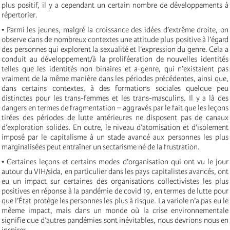
plus positif, il y a cependant un certain nombre de développements à
répertorier.
• Parmi les jeunes, malgré la croissance des idées d’extrême droite, on
observe dans de nombreux contextes une attitude plus positive à l’égard
des personnes qui explorent la sexualité et l’expression du genre. Cela a
conduit au développement/à la proliféeration de nouvelles identités
telles que les identités non binaires et a-genre, qui n’existaient pas
vraiment de la même manière dans les périodes précédentes, ainsi que,
dans certains contextes, à des formations sociales quelque peu
distinctes pour les trans-femmes et les trans-masculins. Il y a là des
dangers en termes de fragmentation – aggravés par le fait que les leçons
tirées des périodes de lutte antérieures ne disposent pas de canaux
d’exploration solides. En outre, le niveau d’atomisation et d’isolement
imposé par le capitalisme à un stade avancé aux personnes les plus
marginalisées peut entraîner un sectarisme né de la frustration.
• Certaines leçons et certains modes d’organisation qui ont vu le jour
autour du VIH/sida, en particulier dans les pays capitalistes avancés, ont
eu un impact sur certaines des organisations collectivistes les plus
positives en réponse à la pandémie de covid 19, en termes de lutte pour
que l’État protège les personnes les plus à risque. La variole n’a pas eu le
mêeme impact, mais dans un monde où la crise environnementale
signifie que d’autres pandémies sont inévitables, nous devrions nous en
inspirer.