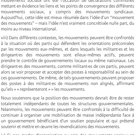
mouvements sociaux ont été l’occasion de déclarations communes
mettant en évidence les liens et les points de convergence des différents
mouvements sociaux, y compris des mouvements syndicaux.
Aujourd’hui, cette idée est mieux résumée dans l’idée d’un “mouvement
des mouvements” – mais l’idée n’est vraiment concrétisée nulle part, du
moins au niveau international.
viii) Dans différents contextes, les mouvements peuvent être confrontés
à la situation où des partis qui défendent les orientations préconisées
par les mouvements eux-mêmes, et dans lesquels les militant·es et les
dirigeant·es des mouvements sont elleux-mêmes actifs, peuvent
prendre le contrôle de gouvernements locaux ou même nationaux. Les
dirigeant·es des mouvements, comme militant·es de ces partis, peuvent
alors se voir proposer et accepter des postes à responsabilité au sein de
ces gouvernements. De même, de tels gouvernements peuvent proposer
des postes à des militant·es de mouvements non alignés, affirmant
qu’iels « « représenteront » » les mouvements.
Nous soutenons que la position des mouvements devrait être de rester
totalement indépendants de toutes les structures gouvernementales.
Néanmoins, les mouvements peuvent être confrontés à la difficulté de
continuer à organiser une mobilisation de masse indépendante face à
un gouvernement bénéficiant d’un soutien populaire et qui prétend
soutenir et mettre en œuvre les revendications des mouvements.