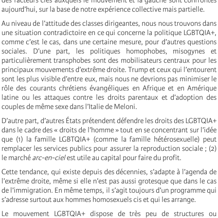
aujourd’hui, sur la base de notre expérience collective mais partielle.
Au niveau de l’attitude des classes dirigeantes, nous nous trouvons dans
une situation contradictoire en ce qui concerne la politique LGBTQIA+,
comme c’est le cas, dans une certaine mesure, pour d’autres questions
sociales. D’une part, les politiques homophobes, misogynes et
particulièrement transphobes sont des mobilisateurs centraux pour les
principaux mouvements d’extrême droite. Trump et ceux qui l’entourent
sont les plus visible d’entre eux, mais nous ne devrions pas minimiser le
rôle des courants chrétiens évangéliques en Afrique et en Amérique
latine ou les attaques contre les droits parentaux et d’adoption des
couples de même sexe dans l’Italie de Meloni.
D’autre part, d’autres États prétendent défendre les droits des LGBTQIA+
dans le cadre des « droits de l’homme » tout en se concentrant sur l’idée
que (1) la famille LGBTQIA+ (comme la famille hétérosexuelle) peut
remplacer les services publics pour assurer la reproduction sociale ; (2)
le marché
arc-en-ciel
est utile au capital pour faire du profit.
Cette tendance, qui existe depuis des décennies, s’adapte à l’agenda de
l’extrême droite, même si elle n’est pas aussi grotesque que dans le cas
de l’immigration. En même temps, il s’agit toujours d’un programme qui
s’adresse surtout aux hommes homosexuels cis et qui les arrange.
Le mouvement LGBTQIA+ dispose de très peu de structures ou