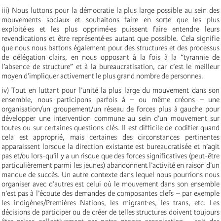
iii) Nous luttons pour la démocratie la plus large possible au sein des
mouvements sociaux et souhaitons faire en sorte que les plus
exploité·es et les plus opprimé·es puissent faire entendre leurs
revendications et être représenté·es autant que possible. Cela signifie
que nous nous battons également pour des structures et des processus
de délégation clairs, en nous opposant à la fois à la “tyrannie de
l’absence de structure” et à la bureaucratisation, car c’est le meilleur
moyen d’impliquer activement le plus grand nombre de personnes.
iv) Tout en luttant pour l’unité la plus large du mouvement dans son
ensemble, nous participons parfois à – ou même créons – une
organisation/un groupement/un réseau de forces plus à gauche pour
développer une intervention commune au sein d’un mouvement sur
toutes ou sur certaines questions clés. Il est difficile de codifier quand
cela est approprié, mais certaines des circonstances pertinentes
apparaissent lorsque la direction existante est bureaucratisée et n’agit
pas et/ou lors-qu’il y a un risque que des forces significatives (peut-être
particulièrement parmi les jeunes) abandonnent l’activité en raison d’un
manque de succès. Un autre contexte dans lequel nous pourrions nous
organiser avec d’autres est celui où le mouvement dans son ensemble
n’est pas à l’écoute des demandes de composantes clefs – par exemple
les indigènes/Premières Nations, les migrant·es, les trans, etc. Les
décisions de participer ou de créer de telles structures doivent toujours