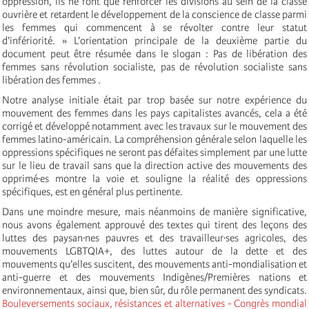
oppression, ils ne font que renforcer les divisions au sein de la classe
ouvrière et retardent le développement de la conscience de classe parmi
les femmes qui commencent à se révolter contre leur statut
d’infériorité. » L’orientation principale de la deuxième partie du
document peut être résumée dans le slogan : Pas de libération des
femmes sans révolution socialiste, pas de révolution socialiste sans
libération des femmes .
Notre analyse initiale était par trop basée sur notre expérience du
mouvement des femmes dans les pays capitalistes avancés, cela a été
corrigé et développé notamment avec les travaux sur le mouvement des
femmes latino-américain. La compréhension générale selon laquelle les
oppressions spécifiques ne seront pas défaites simplement par une lutte
sur le lieu de travail sans que la direction active des mouvements des
opprimé·es montre la voie et souligne la réalité des oppressions
spécifiques, est en général plus pertinente.
Dans une moindre mesure, mais néanmoins de manière significative,
nous avons également approuvé des textes qui tirent des leçons des
luttes des paysan·nes pauvres et des travailleur·ses agricoles, des
mouvements LGBTQIA+, des luttes autour de la dette et des
mouvements qu’elles suscitent, des mouvements anti-mondialisation et
anti-guerre et des mouvements Indigènes/Premières nations et
environnementaux, ainsi que, bien sûr, du rôle permanent des syndicats.
Bouleversements sociaux, résistances et alternatives - Congrès mondial