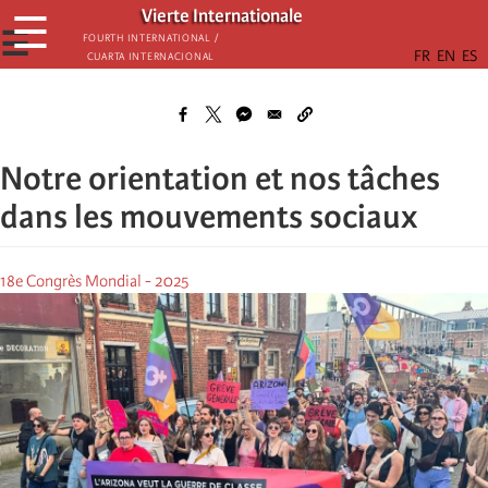
Skip
Vierte Internationale
☰
to
☰
Fourth International /
Cuarta Internacional
main
content
Notre orientation et nos tâches
dans les mouvements sociaux
18e Congrès Mondial - 2025