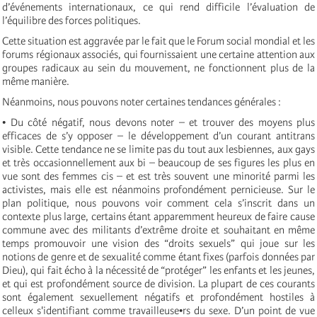
d’événements internationaux, ce qui rend difficile l’évaluation de
l’équilibre des forces politiques.
Cette situation est aggravée par le fait que le Forum social mondial et les
forums régionaux associés, qui fournissaient une certaine attention aux
groupes radicaux au sein du mouvement, ne fonctionnent plus de la
même manière.
Néanmoins, nous pouvons noter certaines tendances générales :
• Du côté négatif, nous devons noter – et trouver des moyens plus
efficaces de s’y opposer – le développement d’un courant antitrans
visible. Cette tendance ne se limite pas du tout aux lesbiennes, aux gays
et très occasionnellement aux bi – beaucoup de ses figures les plus en
vue sont des femmes cis – et est très souvent une minorité parmi les
activistes, mais elle est néanmoins profondément pernicieuse. Sur le
plan politique, nous pouvons voir comment cela s’inscrit dans un
contexte plus large, certains étant apparemment heureux de faire cause
commune avec des militants d’extrême droite et souhaitant en même
temps promouvoir une vision des “droits sexuels” qui joue sur les
notions de genre et de sexualité comme étant fixes (parfois données par
Dieu), qui fait écho à la nécessité de “protéger” les enfants et les jeunes,
et qui est profondément source de division. La plupart de ces courants
sont également sexuellement négatifs et profondément hostiles à
celleux s'identifiant comme travailleuse•rs du sexe. D’un point de vue