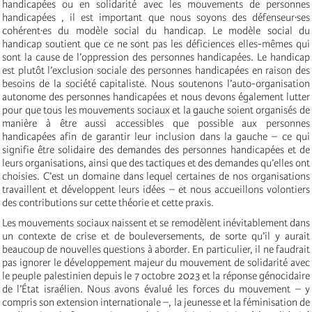
handicapées ou en solidarité avec les mouvements de personnes
handicapées , il est important que nous soyons des défenseur·ses
cohérent·es du modèle social du handicap. Le modèle social du
handicap soutient que ce ne sont pas les déficiences elles-mêmes qui
sont la cause de l’oppression des personnes handicapées. Le handicap
est plutôt l’exclusion sociale des personnes handicapées en raison des
besoins de la société capitaliste. Nous soutenons l’auto-organisation
autonome des personnes handicapées et nous devons également lutter
pour que tous les mouvements sociaux et la gauche soient organisés de
manière à être aussi accessibles que possible aux personnes
handicapées afin de garantir leur inclusion dans la gauche – ce qui
signifie être solidaire des demandes des personnes handicapées et de
leurs organisations, ainsi que des tactiques et des demandes qu’elles ont
choisies. C’est un domaine dans lequel certaines de nos organisations
travaillent et développent leurs idées – et nous accueillons volontiers
des contributions sur cette théorie et cette praxis.
Les mouvements sociaux naissent et se remodèlent inévitablement dans
un contexte de crise et de bouleversements, de sorte qu’il y aurait
beaucoup de nouvelles questions à aborder. En particulier, il ne faudrait
pas ignorer le développement majeur du mouvement de solidarité avec
le peuple palestinien depuis le 7 octobre 2023 et la réponse génocidaire
de l’État israélien. Nous avons évalué les forces du mouvement – y
compris son extension internationale –, la jeunesse et la féminisation de