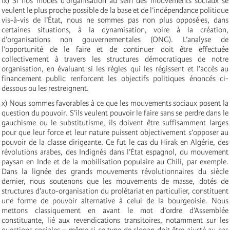
ix) Si nos modes d’organisation au sein des mouvements sociaux se
veulent le plus proche possible de la base et de l’indépendance politique
vis-à-vis de l’État, nous ne sommes pas non plus opposé·es, dans
certaines situations, à la dynamisation, voire à la création,
d’organisations non gouvernementales (ONG). L’analyse de
l’opportunité de le faire et de continuer doit être effectuée
collectivement à travers les structures démocratiques de notre
organisation, en évaluant si les règles qui les régissent et l’accès au
financement public renforcent les objectifs politiques énoncés ci-
dessous ou les restreignent.
x) Nous sommes favorables à ce que les mouvements sociaux posent la
question du pouvoir. S’ils veulent pouvoir le faire sans se perdre dans le
gauchisme ou le substitutisme, ils doivent être suffisamment larges
pour que leur force et leur nature puissent objectivement s’opposer au
pouvoir de la classe dirigeante. Ce fut le cas du Hirak en Algérie, des
révolutions arabes, des Indignés dans l’État espagnol, du mouvement
paysan en Inde et de la mobilisation populaire au Chili, par exemple.
Dans la lignée des grands mouvements révolutionnaires du siècle
dernier, nous soutenons que les mouvements de masse, dotés de
structures d’auto-organisation du prolétariat en particulier, constituent
une forme de pouvoir alternative à celui de la bourgeoisie. Nous
mettons classiquement en avant le mot d’ordre d’Assemblée
constituante, lié aux revendications transitoires, notamment sur les
questions sociales – même si ce type de slogan doit être ajusté au cas