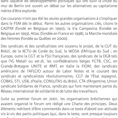
dans laquelle les développements politiques qui ont suivi la chute du
mur de Berlin ont ouvert un débat sur les alternatives au capitalisme
mérite d’être explorée.
Ces courants n’ont pas été les seules grandes organisations à s’impliquer
dans le FSM dès le début. Parmi les autres organisations clés, citons le
CADTM (fondé en Belgique en 1990), la Via Campesina (fondée en
Belgique en 1993), Attac (fondée en France en 1998), la Marche mondiale
des femmes (fondée au Québec en 2000).
Des syndicats et des syndicalistes ont soutenu le projet, de la CUT du
Brésil, de la KCTU de Corée du Sud, la WOSA d’Afrique du Sud ; en
Europe, outre la CGT et la FSU françaises, des syndicats de la DGB tels
que l’IG Metall ou ver.di, les confédérations belges FGTB, CSC, en
Grande-Bretagne UNITE et RMT, en Italie la FIOM, des syndicats
américains de l’AFLCIO autour de Labor Notes et le courant des
syndicats et syndicalistes révolutionnaires, CGT de l’État espagnol,
COBAS, STI, USB, d’Italie, CONLUTAS du Brésil, CTA d’Argentine, Union
syndicale Solidaires de France, syndicats qui font maintenant partie du
Réseau international de solidarité et de lutte des travailleurs.
Suite au premier forum en 2001, les organisations brésiliennes qui
avaient organisé le forum ont rédigé une Charte des principes. Deux
éléments méritent d’être commentés dans ce texte d’abord son attitude
vis-à-vis des partis politiques (qui, dans le texte, sont presque toujours