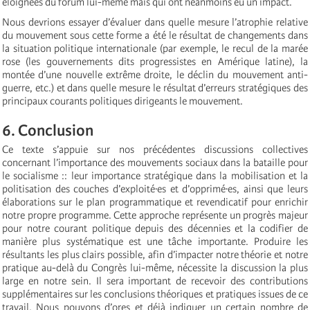
éloignées du forum lui-même mais qui ont néanmoins eu un impact.
Nous devrions essayer d’évaluer dans quelle mesure l’atrophie relative
du mouvement sous cette forme a été le résultat de changements dans
la situation politique internationale (par exemple, le recul de la marée
rose (les gouvernements dits progressistes en Amérique latine), la
montée d’une nouvelle extrême droite, le déclin du mouvement anti-
guerre, etc.) et dans quelle mesure le résultat d’erreurs stratégiques des
principaux courants politiques dirigeants le mouvement.
6. Conclusion
Ce texte s’appuie sur nos précédentes discussions collectives
concernant l’importance des mouvements sociaux dans la bataille pour
le socialisme :: leur importance stratégique dans la mobilisation et la
politisation des couches d’exploité·es et d’opprimé·es, ainsi que leurs
élaborations sur le plan programmatique et revendicatif pour enrichir
notre propre programme. Cette approche représente un progrès majeur
pour notre courant politique depuis des décennies et la codifier de
manière plus systématique est une tâche importante. Produire les
résultants les plus clairs possible, afin d’impacter notre théorie et notre
pratique au-delà du Congrès lui-même, nécessite la discussion la plus
large en notre sein. Il sera important de recevoir des contributions
supplémentaires sur les conclusions théoriques et pratiques issues de ce
travail. Nous pouvons d’ores et déjà indiquer un certain nombre de