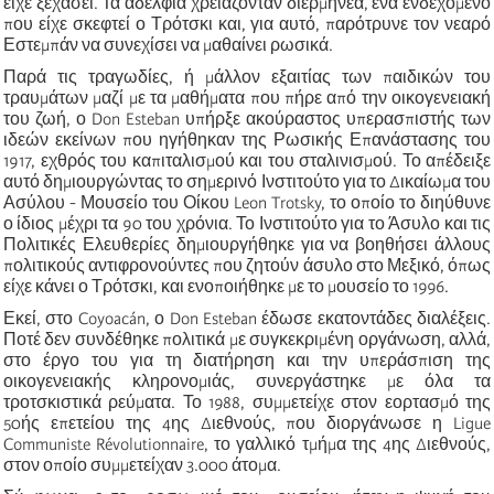
είχε ξεχάσει. Τα αδέλφια χρειάζονταν διερμηνέα, ένα ενδεχόμενο
που είχε σκεφτεί ο Τρότσκι και, για αυτό, παρότρυνε τον νεαρό
Εστεμπάν να συνεχίσει να μαθαίνει ρωσικά.
Παρά τις τραγωδίες, ή μάλλον εξαιτίας των παιδικών του
τραυμάτων μαζί με τα μαθήματα που πήρε από την οικογενειακή
του ζωή, ο Don Esteban υπήρξε ακούραστος υπερασπιστής των
ιδεών εκείνων που ηγήθηκαν της Ρωσικής Επανάστασης του
1917, εχθρός του καπιταλισμού και του σταλινισμού. Το απέδειξε
αυτό δημιουργώντας το σημερινό Ινστιτούτο για το Δικαίωμα του
Ασύλου - Μουσείο του Οίκου Leon Trotsky, το οποίο το διηύθυνε
ο ίδιος μέχρι τα 90 του χρόνια. Το Ινστιτούτο για το Άσυλο και τις
Πολιτικές Ελευθερίες δημιουργήθηκε για να βοηθήσει άλλους
πολιτικούς αντιφρονούντες που ζητούν άσυλο στο Μεξικό, όπως
είχε κάνει ο Τρότσκι, και ενοποιήθηκε με το μουσείο το 1996.
Εκεί, στο Coyoacán, ο Don Esteban έδωσε εκατοντάδες διαλέξεις.
Ποτέ δεν συνδέθηκε πολιτικά με συγκεκριμένη οργάνωση, αλλά,
στο έργο του για τη διατήρηση και την υπεράσπιση της
οικογενειακής κληρονομιάς, συνεργάστηκε με όλα τα
τροτσκιστικά ρεύματα. Το 1988, συμμετείχε στον εορτασμό της
50ής επετείου της 4ης Διεθνούς, που διοργάνωσε η Ligue
Communiste Révolutionnaire, το γαλλικό τμήμα της 4ης Διεθνούς,
στον οποίο συμμετείχαν 3.000 άτομα.