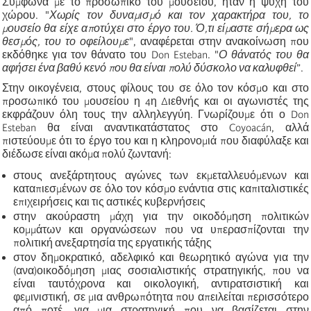
Σύμφωνα με το προσωπικό του μουσείου, ήταν η ψυχή του
χώρου. "
Χωρίς τον δυναμισμό και τον χαρακτήρα του, το
μουσείο θα είχε αποτύχει στο έργο του. Ό,τι είμαστε σήμερα ως
θεσμός, του το οφείλουμε
", αναφέρεται στην ανακοίνωση που
εκδόθηκε για τον θάνατο του Don Esteban. "
Ο θάνατός του θα
αφήσει ένα βαθύ κενό που θα είναι πολύ δύσκολο να καλυφθεί
”.
Στην οικογένεια, στους φίλους του σε όλο τον κόσμο και στο
προσωπικό του μουσείου η 4η Διεθνής και οι αγωνιστές της
εκφράζουν όλη τους την αλληλεγγύη. Γνωρίζουμε ότι ο Don
Esteban θα είναι αναντικατάστατος στο Coyoacán, αλλά
πιστεύουμε ότι το έργο του και η κληρονομιά που διαφύλαξε και
διέδωσε είναι ακόμα πολύ ζωντανή:
στους ανεξάρτητους αγώνες των εκμεταλλευόμενων και
καταπιεσμένων σε όλο τον κόσμο ενάντια στις καπιταλιστικές
επιχειρήσεις και τις αστικές κυβερνήσεις
στην ακούραστη μάχη για την οικοδόμηση πολιτικών
κομμάτων και οργανώσεων που να υπερασπίζονται την
πολιτική ανεξαρτησία της εργατικής τάξης
στον δημοκρατικό, αδελφικό και θεωρητικό αγώνα για την
(ανα)οικοδόμηση μιας σοσιαλιστικής στρατηγικής, που να
είναι ταυτόχρονα και οικολογική, αντιρατσιστική και
φεμινιστική, σε μια ανθρωπότητα που απειλείται περισσότερο
από ποτέ, για μια στρατηγική που να βασίζεται στην