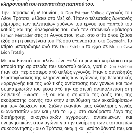
κληρονομιά του επαναστάτη παππού του.
Την Παρασκευή 16 Ιουνίου, ο Don Esteban Volkov, εγγονός του
Λέον Τρότσκι, πέθανε στο Μεξικό. Ήταν ο τελευταίος ζωντανός
μάρτυρας των τελευταίων χρόνων του έργου του παππού του
καθώς και της δολοφονίας του από τον σταλινικό πράκτορα
Ramon Mercader στις 21 Αυγούστου 1940, στο σπίτι όπου ζούσε
εξόριστη η οικογένεια του Ρώσου επαναστάτη στο Coyoacán. Το
κτίριο μετατράπηκε από τον Don Esteban το 1990 σε Museo Casa
Léon Trotsky.
Με τον θάνατό του, κλείνει ένα πολύ σημαντικό κεφάλαιο στην
ιστορία της αριστεράς του εικοστού αιώνα, γιατί ο Don Esteban
ήταν κάτι περισσότερο από απλώς εγγονός. Ήταν ο συνειδητός
θεματοφύλακας της κληρονομιάς των αγώνων, της θεωρητικής
παραγωγής και της πολιτικής αντίστασης των γονιών και των
συμπατριωτών του μέσα από την αριστερή αντιπολίτευση στη
Σοβιετική Ένωση. Εξ ου και η σημασία της ζωής του, της
ακούραστης φωνής του στην υπενθύμιση των εκκαθαρίσεων
και των διώξεων του Στάλιν εναντίον μιας ολόκληρης γενιάς
επαναστατών πριν και μετά το 1917, στο ακούραστο έργο της
διατήρησης οικογενειακών εγγράφων, αντικειμένων και
αναμνηστικών, στον αγώνα για την αναίρεση των εκστρατειών
συκοφάντησης που ο Τρότσκι, ακόμη και μετά το θάνατό του, και