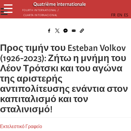
Παράκαμψη
Quatrième internationale
☰
προς
☰
Fourth International /
Cuarta Internacional
το
κυρίως
περιεχόμενο
Προς τιμήν του Esteban Volkov
(1926-2023): Ζήτω η μνήμη του
Λέον Τρότσκι και του αγώνα
της αριστερής
αντιπολίτευσης ενάντια στον
καπιταλισμό και τον
σταλινισμό!
Εκτελεστικό Γραφείο