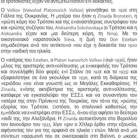
οι τροτσκιστές είχαν να αντιμετωπίσουν επί δεκαετίες.
Ο Volkov (Vsevolod Platonovich Volkov) γεννήθηκε το 1926 στη
Γιάλτα της Ουκρανίας. Η μητέρα του ήταν η Zinaida Bronstein, η
πρώτη κόρη του Τρότσκι και της επαναστάτριας συντρόφου του
και πρώτης συζύγου του, Aleksandra Sokolovskaya (ο Τρότσκι και η
Aleksandra είχαν και μια δεύτερη κόρη, τη Nina). Με το
οικογενειακό παρατσούκλι Sieva, η ζωή του Don Esteban
σημαδεύτηκε από τον αντίκτυπο που είχε η δεκαετία του 1920
στην παιδική του ηλικία.
Ο πατέρας του Esteban, ο Platon Ivanovitch Volkov (1898-1936), ήταν
μέλος της αριστερής αντιπολίτευσης με επικεφαλής τον Τρότσκι
και συνελήφθη δύο φορές επί Στάλιν (το 1928 και το 1935) και
εξαφανίστηκε σε ένα γκουλάγκ το 1936, κατά τη διάρκεια της
περιόδου που είναι γνωστή ως οι Μεγάλες Εκκαθαρίσεις. Η
Zinaida, επίσης ακτιβίστρια της αριστερής αντιπολίτευσης,
κατάφερε να εγκαταλείψει την ΕΣΣΔ και να συναντήσει τον
πατέρα της στην Πρίνκιπο της Τουρκίας, τον τόπο της πρώτης
εξορίας του Τρότσκι. Ωστόσο, το σταλινικό καθεστώς την
εμπόδισε να επιστρέψει στην ΕΣΣΔ, όπου είχε αφήσει το δεύτερο
παιδί της, την Αλεξάνδρα. Η Zinaida αυτοκτόνησε στο Βερολίνο
τον Ιανουάριο του 1933, λίγο πριν ο Χίτλερ έρθει στην εξουσία,
αφήνοντας τον γιο της ορφανό σε ηλικία 7 ετών. Μετά από μια
σύντομη παραμονή του σε οικοτροφείο στη Βιέννη, ο μικρός