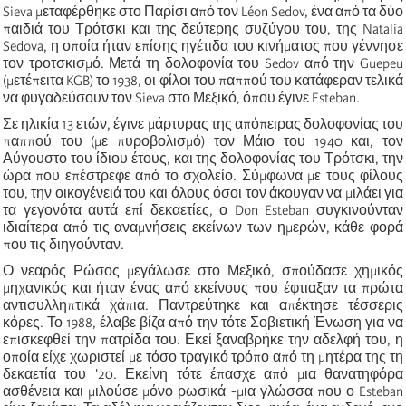
Sieva μεταφέρθηκε στο Παρίσι από τον Léon Sedov, ένα από τα δύο
παιδιά του Τρότσκι και της δεύτερης συζύγου του, της Natalia
Sedova, η οποία ήταν επίσης ηγέτιδα του κινήματος που γέννησε
τον τροτσκισμό. Μετά τη δολοφονία του Sedov από την Guepeu
(μετέπειτα KGB) το 1938, οι φίλοι του παππού του κατάφεραν τελικά
να φυγαδεύσουν τον Sieva στο Μεξικό, όπου έγινε Esteban.
Σε ηλικία 13 ετών, έγινε μάρτυρας της απόπειρας δολοφονίας του
παππού του (με πυροβολισμό) τον Μάιο του 1940 και, τον
Αύγουστο του ίδιου έτους, και της δολοφονίας του Τρότσκι, την
ώρα που επέστρεφε από το σχολείο. Σύμφωνα με τους φίλους
του, την οικογένειά του και όλους όσοι τον άκουγαν να μιλάει για
τα γεγονότα αυτά επί δεκαετίες, ο Don Esteban συγκινούνταν
ιδιαίτερα από τις αναμνήσεις εκείνων των ημερών, κάθε φορά
που τις διηγούνταν.
Ο νεαρός Ρώσος μεγάλωσε στο Μεξικό, σπούδασε χημικός
μηχανικός και ήταν ένας από εκείνους που έφτιαξαν τα πρώτα
αντισυλληπτικά χάπια. Παντρεύτηκε και απέκτησε τέσσερις
κόρες. Το 1988, έλαβε βίζα από την τότε Σοβιετική Ένωση για να
επισκεφθεί την πατρίδα του. Εκεί ξαναβρήκε την αδελφή του, η
οποία είχε χωριστεί με τόσο τραγικό τρόπο από τη μητέρα της τη
δεκαετία του '20. Εκείνη τότε έπασχε από μια θανατηφόρα
ασθένεια και μιλούσε μόνο ρωσικά -μια γλώσσα που ο Esteban