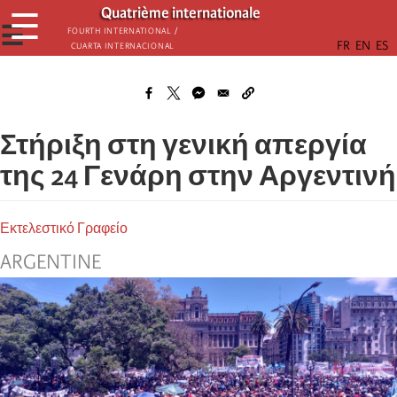
Παράκαμψη
Quatrième internationale
☰
προς
☰
Fourth International /
Cuarta Internacional
το
κυρίως
περιεχόμενο
Στήριξη στη γενική απεργία
της 24 Γενάρη στην Αργεντινή
Εκτελεστικό Γραφείο
ARGENTINE