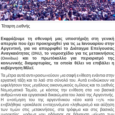
Τέταρτη Διεθνής
Εκφράζουμε τη σθεναρή μας υποστήριξη στη γενική
απεργία που έχει προκηρυχθεί για τις 24 Ιανουαρίου στην
Αργεντινή, για να απορριφθεί το Διάταγμα Επείγουσας
Αναγκαιότητας (DNU), το νομοσχέδιο για τις μετακινήσεις
(Omnibus) και το πρωτόκολλο για περιορισμό της
κοινωνικής διαμαρτυρίας, τα οποία θέλει να επιβάλει η
κυβέρνηση Μίλεϊ.
Τα μέτρα αυτά αντιπροσωπεύουν μια σαφή επίθεση ενάντια στην
εργατική τάξη και το λαό στο σύνολό του. Αυτά επιδιώκουν να
ωφελήσουν τους μεγάλους οικονομικούς ομίλους και το Διεθνές
Νομισματικό Ταμείο, με κόστος την επίθεση στα πιο βασικά
ανθρώπινα και εργασιακά δικαιώματα του λαού της Αργεντινής.
Η υποτίμηση του της αργεντίνικου πέσο κατά 115% που
επιβλήθηκε προκάλεσε επιταχυνόμενο πληθωρισμό και αύξηση
των τιμών στις μετακινήσεις, στα τρόφιμα και στις βασικές
υπηρεσίες, πράγμα που οδήγησε σε βάναυση μείωση των