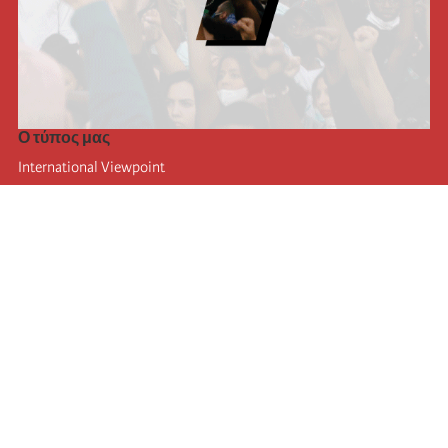
Ο τύπος μας
International Viewpoint
Punto de vista internacional
Inprecor
Facebook
Twitter
Η Διεθνής
Τελευταίο συνέδριο της Διεθνούς
Ανακοινώσεις του Εκτελεστικού Γραφείου
Μορφωτικό Ίδρυμα (IIRE)
Διεθνές κάμπινγκ
Συγγραφείς