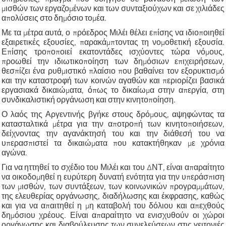
μισθών των εργαζομένων και των συνταξιούχων και σε χιλιάδες
απολύσεις στο δημόσιο τομέα.
Με τα μέτρα αυτά, ο πρόεδρος Μιλέι θέλει επίσης να ιδιοποιηθεί
εξαιρετικές εξουσίες, παρακάμπτοντας τη νομοθετική εξουσία.
Επίσης τροποποιεί εκατοντάδες ισχύοντες τώρα νόμους,
προωθεί την ιδιωτικοποίηση των δημόσιων επιχειρήσεων,
θεσπίζει ένα ρυθμιστικό πλαίσιο που βαθαίνει τον εξορυκτισμό
και την καταστροφή των κοινών αγαθών και περιορίζει βασικά
εργασιακά δικαιώματα, όπως το δικαίωμα στην απεργία, στη
συνδικαλιστική οργάνωση και στην κινητοποίηση.
Ο λαός της Αργεντινής βγήκε στους δρόμους, αψηφώντας τα
κατασταλτικά μέτρα για την αποτροπή των κινητοποιήσεων,
δείχνοντας την αγανάκτησή του και την διάθεσή του να
υπερασπιστεί τα δικαιώματα που κατακτήθηκαν με χρόνια
αγώνα.
Για να ηττηθεί το σχέδιο του Μιλέι και του ΔΝΤ, είναι απαραίτητο
να οικοδομηθεί η ευρύτερη δυνατή ενότητα για την υπεράσπιση
των μισθών, των συντάξεων, των κοινωνικών προγραμμάτων,
της ελευθερίας οργάνωσης, διαδήλωσης και έκφρασης, καθώς
και για να απαιτηθεί η μη καταβολή του δόλιου και απεχθούς
δημόσιου χρέους. Είναι απαραίτητο να ενισχυθούν οι χώροι
οργάνωσης και διαβούλευσης των συνελεύσεων στις γειτονιές