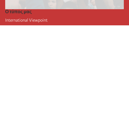
Ο τύπος μας
International Viewpoint
Punto de vista internacional
Inprecor
Facebook
Twitter
Η Διεθνής
Τελευταίο συνέδριο της Διεθνούς
Ανακοινώσεις του Εκτελεστικού Γραφείου
Μορφωτικό Ίδρυμα (IIRE)
Διεθνές κάμπινγκ
Συγγραφείς
Video
RSS