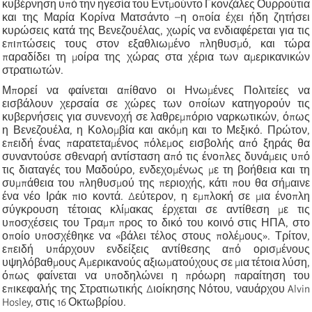
κυβέρνηση υπό την ηγεσία του Εντμούντο Γκονζάλες Ουρρούτια
και της Μαρία Κορίνα Ματσάντο –η οποία έχει ήδη ζητήσει
κυρώσεις κατά της Βενεζουέλας, χωρίς να ενδιαφέρεται για τις
επιπτώσεις τους στον εξαθλιωμένο πληθυσμό, και τώρα
παραδίδει τη μοίρα της χώρας στα χέρια των αμερικανικών
στρατιωτών.
Μπορεί να φαίνεται απίθανο οι Ηνωμένες Πολιτείες να
εισβάλουν χερσαία σε χώρες των οποίων κατηγορούν τις
κυβερνήσεις για συνενοχή σε λαθρεμπόριο ναρκωτικών, όπως
η Βενεζουέλα, η Κολομβία και ακόμη και το Μεξικό. Πρώτον,
επειδή ένας παρατεταμένος πόλεμος εισβολής από ξηράς θα
συναντούσε σθεναρή αντίσταση από τις ένοπλες δυνάμεις υπό
τις διαταγές του Μαδούρο, ενδεχομένως με τη βοήθεια και τη
συμπάθεια του πληθυσμού της περιοχής, κάτι που θα σήμαινε
ένα νέο Ιράκ πιο κοντά. Δεύτερον, η εμπλοκή σε μια ένοπλη
σύγκρουση τέτοιας κλίμακας έρχεται σε αντίθεση με τις
υποσχέσεις του Τραμπ προς το δικό του κοινό στις ΗΠΑ, στο
οποίο υποσχέθηκε να «βάλει τέλος στους πολέμους». Τρίτον,
επειδή υπάρχουν ενδείξεις αντίθεσης από ορισμένους
υψηλόβαθμους Αμερικανούς αξιωματούχους σε μια τέτοια λύση,
όπως φαίνεται να υποδηλώνει η πρόωρη παραίτηση του
επικεφαλής της Στρατιωτικής Διοίκησης Νότου, ναυάρχου Alvin
Hosley, στις 16 Οκτωβρίου.