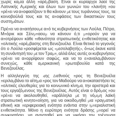
χωρίς καμία άλλη παρέμβαση. Είναι οι κυρίαρχοι λαοί της
Λατινικής Αμερικής και όλων των γωνιών του πλανήτη που
πρέπει να αποφασίζουν τι θα κάνουν με τους τυράννους τους, τα
κοινοβούλιά τους και τις αποφάσεις των δικαστικών τους
συστημάτων.
Πρέπει να απαιτήσουμε από τις κυβερνήσεις των Λούλα, Πέτρο,
Μπόρικ και Σέινμπαουμ να κάνουν ό,τι μπορούν για να
αποτρέψουν κάθε πιθανότητα στρατιωτικής επιθετικότητας και
πολιτικής παρέμβασης στη Βενεζουέλα. Είναι θετικό το γεγονός
ότι ο Λούλα προσφέρεται ως «μεσολαβητής», όπως έκανε κατά
τη συνάντησή του με τον Τραμπ, αλλά όλες αυτές οι κυβερνήσεις
πρέπει να απορρίψουν σαφώς, και να το επαναλαμβάνουν
συνεχώς, κάθε αμερικανική πρωτοβουλία κατά της
Βενεζουέλας.
Η αλληλεγγύη της 4ης Διεθνούς προς τη Βενεζουέλα
περιλαμβάνει το αίτημα προς τον Μαδούρο να αποκαταστήσει τις
πολιτικές ελευθερίες για το κοινωνικό κίνημα, την αριστερά και
τους εργαζόμενους της Βενεζουέλας. Αυτός είναι ο δρόμος που
πρέπει να ακολουθηθεί, παράλληλα με τη νόμιμη λαϊκή
στρατιωτική κινητοποίηση, για να οικοδομηθεί μια πραγματική
εθνική και περιφερειακή ενότητα ενάντια στην ιμπεριαλιστική
επιθετικότητα. Μόνο η ευρύτερη ενότητα δράσης μπορεί να
συγκρατήσει, να αντισταθεί και να νικήσει την τρέχουσα