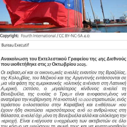
Copyright
Fourth International / CC BY-NC-SA 4.0
Bureau Executif
Ανακοίνωση του Εκτελεστικού Γραφείου της 4ης Διεθνούς
που υιοθετήθηκε στις 27 Οκτωβρίου 2025.
Οι εκβιασμοί και οι οικονομικές απειλές εναντίον της Βραζιλίας,
της Κολομβίας, του Μεξικού και της Αργεντινής εντάσσονται σε
μια νέα φάση της αμερικανικής πολιτικής απέναντι στη Λατινική
Αμερική. Ωστόσο, ο μεγαλύτερος κίνδυνος απειλεί τη
Βενεζουέλα, της οποίας ο Τραμπ είναι αποφασισμένος να
ανατρέψει την κυβέρνηση. Η αποστολή 10.000 στρατιωτών, ενός
τεράστιου οπλοστασίου στην Καραϊβική και επιθέσεων που
έχουν ήδη σκοτώσει περισσότερους από 60 ανθρώπους στη
θάλασσα, απειλεί όχι μόνο τη Βενεζουέλα αλλά και ολόκληρη την
περιοχή. Είναι επείγουσα υποχρέωση των ακτιβιστών σε όλο
τον κόσμο να υψώσουν τη φωνή τους και να κινητοποιηθούν