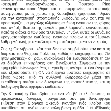
«σεισμική αναδιοργάνωση». Το Πουέρτο Ρίκο
επαναστρατιωτικοποιήθηκε και οι συμφωνίες στρατιωτικής
συνεργασίας με τις χώρες της Καραϊβικής χρησιμοποιήθηκαν
για την κατασκευή στρατιωτικής υποδομής που φαίνεται να
προετοιμάζει μια μεγάλης κλίμακας επίθεση εναντίον της χώρας
που υπήρξε θέατρο της μεγάλης μπολιβαριανής επανάστασης.
Κατά τη διάρκεια των δύο τελευταίων μηνών, αυτές οι δυνάμεις
πραγματοποίησαν επιθέσεις εναντίον πλοίων (υποτιθέμενων
λαθρεμπόρων), με αποτέλεσμα περισσότερους από 60 νεκρούς.
Στις 15 Οκτωβρίου –κάτι που δεν είχε συμβεί ούτε καν κατά τη
διάρκεια του Ψυχρού Πολέμου, καθώς οι επιχειρήσεις της CIA
ήταν μυστικές– ο Τραμπ ανακοίνωσε ότι εξουσιοδότησε τη CIA
να διεξάγει επιχειρήσεις στη Βενεζουέλα. Σύμφωνα με την
εφημερίδα
Washington Post
, ο πρόεδρος υπέγραψε ένα έγγραφο
που εξουσιοδοτεί τη CIA να διεξάγει μυστικές επιχειρήσεις σε
ξένες χώρες, από τη συλλογή πληροφοριών μέχρι την
εκπαίδευση αντάρτικων δυνάμεων της αντιπολίτευσης και τη
διεξαγωγή θανατηφόρων επιθέσεων.
Την Κυριακή 19 Οκτωβρίου, σε ένα νέο βήμα κλιμάκωσης, οι
αμερικανικές δυνάμεις πραγματοποίησαν μια θανατηφόρα
επίθεση στον Ειρηνικό Ωκεανό εναντίον ενός πλοίου που
υποτίθεται ότι ανήκε στην κολομβιανή ομάδα ELN (Εθνικός