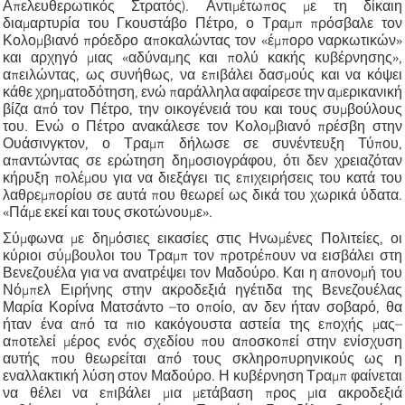
Απελευθερωτικός Στρατός). Αντιμέτωπος με τη δίκαιη
διαμαρτυρία του Γκουστάβο Πέτρο, ο Τραμπ πρόσβαλε τον
Κολομβιανό πρόεδρο αποκαλώντας τον «έμπορο ναρκωτικών»
και αρχηγό μιας «αδύναμης και πολύ κακής κυβέρνησης»,
απειλώντας, ως συνήθως, να επιβάλει δασμούς και να κόψει
κάθε χρηματοδότηση, ενώ παράλληλα αφαίρεσε την αμερικανική
βίζα από τον Πέτρο, την οικογένειά του και τους συμβούλους
του. Ενώ ο Πέτρο ανακάλεσε τον Κολομβιανό πρέσβη στην
Ουάσινγκτον, ο Τραμπ δήλωσε σε συνέντευξη Τύπου,
απαντώντας σε ερώτηση δημοσιογράφου, ότι δεν χρειαζόταν
κήρυξη πολέμου για να διεξάγει τις επιχειρήσεις του κατά του
λαθρεμπορίου σε αυτά που θεωρεί ως δικά του χωρικά ύδατα.
«Πάμε εκεί και τους σκοτώνουμε».
Σύμφωνα με δημόσιες εικασίες στις Ηνωμένες Πολιτείες, οι
κύριοι σύμβουλοι του Τραμπ τον προτρέπουν να εισβάλει στη
Βενεζουέλα για να ανατρέψει τον Μαδούρο. Και η απονομή του
Νόμπελ Ειρήνης στην ακροδεξιά ηγέτιδα της Βενεζουέλας
Μαρία Κορίνα Ματσάντο –το οποίο, αν δεν ήταν σοβαρό, θα
ήταν ένα από τα πιο κακόγουστα αστεία της εποχής μας–
αποτελεί μέρος ενός σχεδίου που αποσκοπεί στην ενίσχυση
αυτής που θεωρείται από τους σκληροπυρηνικούς ως η
εναλλακτική λύση στον Μαδούρο. Η κυβέρνηση Τραμπ φαίνεται
να θέλει να επιβάλει μια μετάβαση προς μια ακροδεξιά