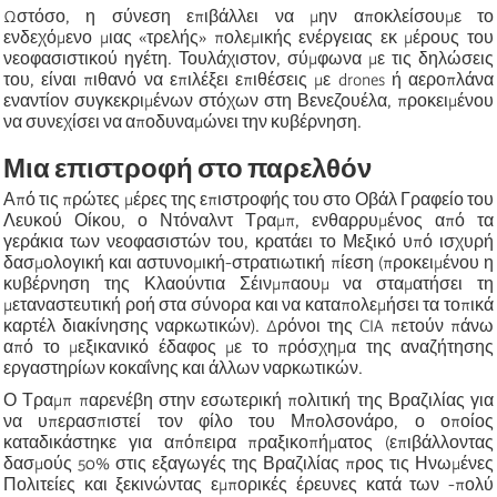
Ωστόσο, η σύνεση επιβάλλει να μην αποκλείσουμε το
ενδεχόμενο μιας «τρελής» πολεμικής ενέργειας εκ μέρους του
νεοφασιστικού ηγέτη. Τουλάχιστον, σύμφωνα με τις δηλώσεις
του, είναι πιθανό να επιλέξει επιθέσεις με drones ή αεροπλάνα
εναντίον συγκεκριμένων στόχων στη Βενεζουέλα, προκειμένου
να συνεχίσει να αποδυναμώνει την κυβέρνηση.
Μια επιστροφή στο παρελθόν
Από τις πρώτες μέρες της επιστροφής του στο Οβάλ Γραφείο του
Λευκού Οίκου, ο Ντόναλντ Τραμπ, ενθαρρυμένος από τα
γεράκια των νεοφασιστών του, κρατάει το Μεξικό υπό ισχυρή
δασμολογική και αστυνομική-στρατιωτική πίεση (προκειμένου η
κυβέρνηση της Κλαούντια Σέινμπαουμ να σταματήσει τη
μεταναστευτική ροή στα σύνορα και να καταπολεμήσει τα τοπικά
καρτέλ διακίνησης ναρκωτικών). Δρόνοι της CIA πετούν πάνω
από το μεξικανικό έδαφος με το πρόσχημα της αναζήτησης
εργαστηρίων κοκαΐνης και άλλων ναρκωτικών.
Ο Τραμπ παρενέβη στην εσωτερική πολιτική της Βραζιλίας για
να υπερασπιστεί τον φίλο του Μπολσονάρο, ο οποίος
καταδικάστηκε για απόπειρα πραξικοπήματος (επιβάλλοντας
δασμούς 50% στις εξαγωγές της Βραζιλίας προς τις Ηνωμένες
Πολιτείες και ξεκινώντας εμπορικές έρευνες κατά των -πολύ