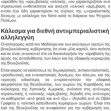
παρελθόν της παρεμβατικής πολιτικής, που χαρακτηριζόταν από
στρατιωτική επιθετικότητα και ανοιχτή πολιτική παρέμβαση, η
οποία είχε ήδη χαρακτηρίσει τις σχέσεις της ιμπεριαλιστικής
δύναμης με ολόκληρο τον Νότο κατά τη διάρκεια του Ψυχρού
Πολέμου.
Κάλεσμα για διεθνή αντιιμπεριαλιστική
αλληλεγγύη
Οι κατηγορίες κατά του Μαδούρο και των ανώτερων ηγετών της
βενεζουελάνικης κυβέρνησης ότι είναι μέλη καρτέλ, όσο ανόητη
και αν είναι, αποσκοπεί στο να δικαιολογήσει την παραβίαση της
αρχής της αυτοδιάθεσης των λαών και της εδαφικής κυριαρχίας
της Βενεζουέλας.
Είναι καιρός να καλέσουμε τις δημοκρατικές, αντικαπιταλιστικές,
προοδευτικές και επαναστατικές δυνάμεις του κόσμου, και της
περιοχής ειδικότερα, να υπερασπιστούν την εδαφική
ακεραιότητα της Βενεζουέλας, των χωρών της Καραϊβικής και
ολόκληρης της Λατινικής Αμερικής, απέναντι στις απόπειρες
στρατιωτικής ή πολιτικής παρέμβασης, δηλαδή στις απόπειρες
να καθοριστεί «από ψηλά και από έξω » (δηλαδή από το Οβάλ
Γραφείο) η πολιτική κατεύθυνση κυρίαρχων χωρών. Είναι στο
λαό της Βενεζουέλας να αποφασίσει για την κυβέρνησή του,