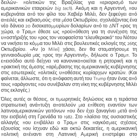
δειλών- πολιτικών της Βραζιλίας για περιορισμό των
αμερικανικών εταιρειών
big tech
). Ακόμη και η Αργεντινή, που
κυβερνάται από τον φίλο του Χαβιέρ Μιλέι, δεν ξεφεύγει από
απειλές και εκβιασμούς: στα μέσα Οκτωβρίου, σχολιάζοντας ένα
νέο δάνειο 20 δισεκατομμυρίων δολαρίων από το ΔΝΤ προς τη
χώρα, ο Τραμπ έθεσε ως προϋπόθεση για τη συνέχιση της
υποστήριξής του προς τον νεοφασίστα “ελευθεριακό” του Νότου
να νικήσει το κόμμα του Μιλέι στις βουλευτικές εκλογές της 26ης
Οκτωβρίου. «Αν [ο Milei] χάσει, δεν θα σταματήσουμε τη
γενναιοδωρία μας προς την Αργεντινή», δήλωσε ο Τραμπ. Το
επεισόδιο αυτό δείχνει να κανονικοποιείται η ρητορική και η
πρακτική της άμεσης παρέμβασης της αμερικανικής κυβέρνησης
στις εσωτερικές πολιτικές υποθέσεις κυρίαρχων κρατών. (Και
φαίνεται, άλλωστε, ότι η απόφαση αυτή του Trump ήταν ένας από
τους παράγοντες που συνέβαλαν στη νίκη της κυβέρνησης Μιλέι
στις εκλογές.)
Όλες αυτές οι θέσεις, οι τιμωρητικές δηλώσεις και η τεράστια
στρατιωτική ανάπτυξη αποτελούν μια επίθεση εναντίον των
λατινοαμερικανικών γειτόνων που δεν έχει ξαναγίνει μετά από
την εισβολή στη Γρενάδα το 1982. Στο πλαίσιο της ουσιαστικής
αλλαγής που επιβάλλει ο Τραμπ στις παγκόσμιες σχέσεις
εξουσίας που ίσχυαν εδώ και οκτώ δεκαετίες, η αμερικανική
πολιτική απέναντι στη Λατινική Αμερική επιστρέφει στο