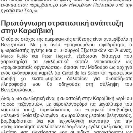
ενάντια στον παρεμβατισμό των Ηνωμένων Πολιτειών υπό την
ηγεσία του Τραμπ.
Πρωτόγνωρη στρατιωτική ανάπτυξη
στην Καραϊβική
Ο κύριος στόχος της αμερικανικής επίθεσης είναι αναμφίβολα η
Βενεζουέλα. Με μια άνευ προηγουμένου σφοδρότητα, ο
ιμπεριαλιστής ηγέτης και οι υπουργοί Εξωτερικών και Άμυνας,
Marco Rubio και Peter Hegseth, εξέδωσαν διάταγμα που
χαρακτηρίζει τα εγκληματικά καρτέλ ναρκωτικών ως
«τρομοκρατικές οργανώσεις», όρισαν τον Μαδούρο ως αρχηγό
ενός ανύπαρκτου καρτέλ (το Cartel de los Soles) και πρόσφεραν
αμοιβή 50 εκατομμυρίων δολαρίων για οποιαδήποτε
πληροφορία που θα οδηγούσε στη σύλληψη του
Βενεζουελάνου.
Ακόμα πιο απειλητική είναι η αποστολή στην Καραϊβική περίπου
10.000 πεζοναυτών, με αεροπλανοφόρα (τα μεγαλύτερα του
ναυτικού τους), τορπιλάκατους και πυρηνικά υποβρύχια,
πολεμικά πλοία εξοπλισμένα με πυραύλους μεσαίου βεληνεκούς,
βομβαρδιστικά B52 και τεχνολογική ικανότητα για την
πραγματοποίηση αναλύσεων δεδομένων μεγάλης κλίμακας, στο
πλαίσιο μιας επιχείρησης που οι ειδικοί χαρακτήρισαν ως