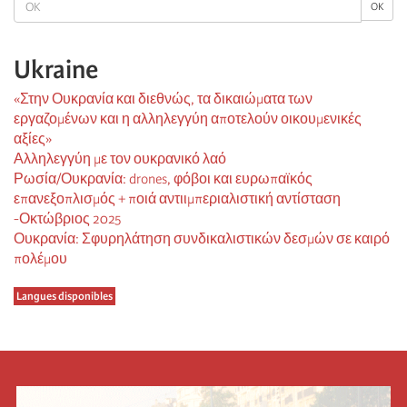
OK
OK
Ukraine
«Στην Ουκρανία και διεθνώς, τα δικαιώματα των
εργαζομένων και η αλληλεγγύη αποτελούν οικουμενικές
αξίες»
Αλληλεγγύη με τον ουκρανικό λαό
Ρωσία/Ουκρανία: drones, φόβοι και ευρωπαϊκός
επανεξοπλισμός + ποιά αντιιμπεριαλιστική αντίσταση
-Οκτώβριος 2025
Ουκρανία: Σφυρηλάτηση συνδικαλιστικών δεσμών σε καιρό
πολέμου
Langues disponibles