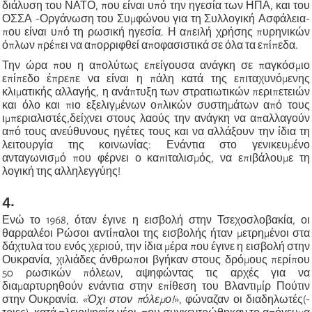
διάλυση του ΝΑΤΟ, που είναι υπό την ηγεσία των ΗΠΑ, και του
ΟΣΣΑ -Οργάνωση του Συμφώνου για τη Συλλογική Ασφάλεια-
που είναι υπό τη ρωσική ηγεσία. Η απειλή χρήσης πυρηνικών
όπλων πρέπει να απορριφθεί αποφασιστικά σε όλα τα επίπεδα.
Την ώρα που η απολύτως επείγουσα ανάγκη σε παγκόσμιο
επίπεδο έπρεπε να είναι η πάλη κατά της επιταχυνόμενης
κλιματικής αλλαγής, η ανάπτυξη των στρατιωτικών περιπετειών
και όλο και πιο εξελιγμένων οπλικών συστημάτων από τους
ιμπεριαλιστές,δείχνει στους λαούς την ανάγκη να απαλλαγούν
από τους ανεύθυνους ηγέτες τους και να αλλάξουν την ίδια τη
λειτουργία της κοινωνίας: Ενάντια στο γενικευμένο
ανταγωνισμό που φέρνει ο καπιταλισμός, να επιβάλουμε τη
λογική της αλληλεγγύης!
4.
Ενώ το 1968, όταν έγινε η εισβολή στην Τσεχοσλοβακία, οι
θαρραλέοι Ρώσοι αντίπαλοι της εισβολής ήταν μετρημένοι στα
δάχτυλα του ενός χεριού, την ίδια μέρα που έγινε η εισβολή στην
Ουκρανία, χιλιάδες άνθρωποι βγήκαν στους δρόμους περίπου
50 ρωσικών πόλεων, αψηφώντας τις αρχές για να
διαμαρτυρηθούν ενάντια στην επίθεση του Βλαντιμίρ Πούτιν
στην Ουκρανία. «
Όχι στον πόλεμο!
», φώναζαν οι διαδηλωτές(-