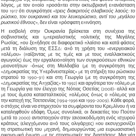
λόγος, με τον οποίο προσάπτει στην οκτωβριανή επανάσταση
του 1917 ότι συγκρότησε
«
τρεις διακριτούς σλαβικούς λαούς: το
ρ
ώσικο, τον
ο
υκρανικό και τον
λ
ευκορώσικο, αντί του μεγάλου
ρωσικού έθνους
»
, δεν είναι πρόσφατη επινόηση.
Η εισβολή στην Ουκρανία βρίσκεται στη συνέχεια της
σοβινιστικής και ιμπεριαλιστικής πολιτικής της Μεγάλης
Ρωσίας, που ξεπήδησε σε διαφορετικό πλαίσιο και κατά φάσεις
μετά τη διάλυση της ΕΣΣΔ: από τη χρήση του
«
ενεργειακού
πολέμου
»
(παίζοντας με τις τιμές και με τους εναλλακτικούς
αγωγούς) έως την εργαλειοποίηση των συγκρούσεων εθνικών
μειονοτήτων -όπως στη Μολδαβία (με τη συγκρότηση της
«
Δημοκρατίας της Υπερδνειστερίας
»
με τη στήριξη του ρώσικου
στρατού το 1990-91) και στη Γεωργία (με τη συγκρότηση της
«
Δημοκρατίας της Απχαζίας
»
το 1992) και αργότερα τον πόλεμο με
τη Γεωργία για τον έλεγχο της Νότιας Οσετίας (2008)- αλλά και
με τους άμεσα κατασταλτικούς πολέμους όπως ο πόλεμος για
την κατοχή της Τσετσενίας (1994-1996 και 1999-2009). Κάθε φορά,
ο στόχος είναι να στηριχτούν τα συμφέροντα του Κρεμλίνου ή να
καταληφθούν εδάφη. Όμως συνολικά, οι δεκαετίες του Πούτιν
(μετά το 2000) αντιστοιχούν στην (αν)οικοδόμηση ενός ισχυρού
κράτους (ελεγχόμενου από τους ολιγάρχες) που εκσυγχρονίζει
τη στρατιωτική του μηχανή, δημιουργώντας μια ευρωασιατική
οικονομική ένωση -με τις στρατιωτικές της διαστάσεις. Μια νέα