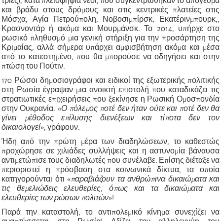
τριες), κατά πλειοψηφία νέοι, που συγκεντρώθηκαν το
απόγευμα
και βράδυ στους δρόμους και στις κεντρικές πλατείες στις
Μόσχα, Αγία Πετρούπολη, Νοβοσιμπίρσκ, Εκατέρινμπουρκ,,
Κρασνοντάρ ή ακόμα και Μουρμάνσκ. Το 2014, υπήρχε στο
ρωσικό πληθυσμό μια γενική στήριξη για την προσάρτηση της
Κριμαίας, αλλά σήμερα υπάρχει αμφισβήτηση ακόμα και μέσα
από το κατεστημένο, που θα μπορούσε να οδηγήσει και στην
πτώση του Πούτιν.
170 Ρώσοι δημοσιογράφοι και ειδικοί της εξωτερικής πολιτικής
στη Ρωσία έγραψαν μια ανοικτή επιστολή που καταδικάζει τις
στρατιωτικές επιχειρήσεις που ξεκίνησε η Ρωσική Ομοσπονδία
στην Ουκρανία.
«
Ο πόλεμος ποτέ δεν ήταν ούτε και ποτέ δεν θα
γίνει μέθοδος επίλυσης διενέξεων και τίποτα δεν τον
δικαιολογεί
»
, γράφουν.
Ήδη από την πρώτη μέρα των διαδηλώσεων, το καθεστώς
προχώρησε σε χιλιάδες συλλήψεις και η αστυνομία βάναυσα
αντιμετώπισε τους διαδηλωτές που συνέλαβε. Επίσης διέταξε να
περιοριστεί η πρόσβαση στα κοινωνικά δίκτυα, τα οποία
κατηγορούνται ότι
«
παραβιάζουν τα ανθρώπινα δικαιώματα και
τις θεμελιώδεις ελευθερίες, όπως και τα δικαιώματα και
ελευθερίες των ρώσων πολιτών
»
!
Παρά την καταστολή, το αντιπολεμικό κίνημα συνεχίζει να