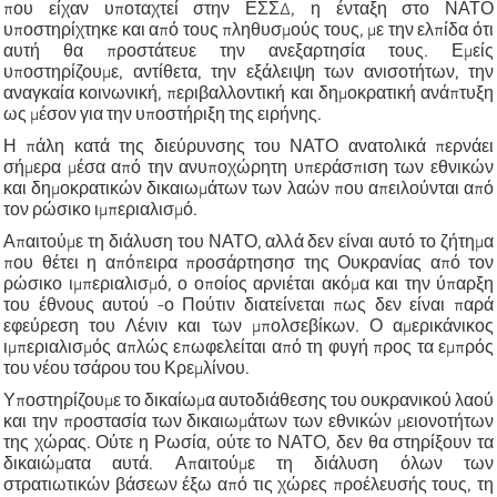
που είχαν υποταχτεί στην ΕΣΣΔ, η ένταξη στο ΝΑΤΟ
υποστηρίχτηκε και από τους πληθυσμούς τους, με την ελπίδα ότι
αυτή θα προστάτευε την ανεξαρτησία τους. Εμείς
υποστηρίζουμε, αντίθετα, την εξάλειψη των ανισοτήτων, την
αναγκαία κοινωνική, περιβαλλοντική και δημοκρατική ανάπτυξη
ως μέσον για την υποστήριξη της ειρήνης.
Η πάλη κατά της διεύρυνσης του ΝΑΤΟ ανατολικά περνάει
σήμερα μέσα από την ανυποχώρητη υπεράσπιση των εθνικών
και δημοκρατικών δικαιωμάτων των λαών που απειλούνται από
τον
ρώσικο ιμπεριαλισμό.
Απαιτούμε τη διάλυση του ΝΑΤΟ, αλλά δεν είναι αυτό το ζήτημα
που θέτει η απόπειρα προσάρτησησ της Ουκρανίας από τον
ρώσικο ιμπεριαλισμό, ο οποίος αρνιέται ακόμα και την ύπαρξη
του έθνους αυτού -ο Πούτιν διατείνεται πως δεν είναι παρά
εφεύρεση του Λένιν και των μπολσεβίκων. Ο αμερικάνικος
ιμπεριαλισμός απλώς επωφελείται από τη φυγή προς τα εμπρός
του νέου τσάρου του Κρεμλίνου.
Υποστηρίζουμε το δικαίωμα αυτοδιάθεσης του ουκρανικού λαού
και την προστασία των δικαιωμάτων των εθνικών μειονοτήτων
της χώρας. Ούτε η Ρωσία, ούτε το ΝΑΤΟ, δεν θα στηρίξουν τα
δικαιώματα αυτά. Απαιτούμε τη διάλυση όλων των
στρατιωτικών βάσεων έξω από τις χώρες προέλευσής τους, τη