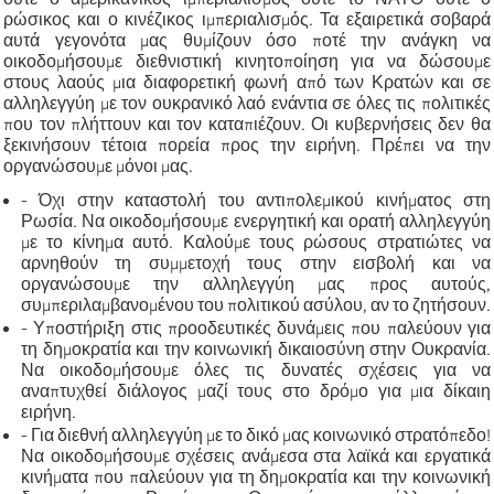
ρώσικος και ο κινέζικος ιμπεριαλισμός. Τα εξαιρετικά σοβαρά
αυτά γεγονότα μας θυμίζουν όσο ποτέ την ανάγκη να
οικοδομήσουμε διεθνιστική κινητοποίηση για να δώσουμε
στους λαούς μια διαφορετική φωνή από των Κρατών και σε
αλληλεγγύη με τον ουκρανικό λαό ενάντια σε όλες τις πολιτικές
που τον πλήττουν και τον καταπιέζουν. Οι κυβερνήσεις δεν θα
ξεκινήσουν τέτοια πορεία προς την ειρήνη. Πρέπει να την
οργανώσουμε μόνοι μας.
- Όχι στην καταστολή του αντιπολεμικού κινήματος στη
Ρωσία. Να οικοδομήσουμε ενεργητική και ορατή αλληλεγγύη
με το κίνημα αυτό. Καλούμε τους ρώσους στρατιώτες να
αρνηθούν τη συμμετοχή τους στην εισβολή και να
οργανώσουμε την αλληλεγγύη μας προς αυτούς,
συμπεριλαμβανομένου του πολιτικού ασύλου, αν το ζητήσουν.
- Υποστήριξη στις προοδευτικές δυνάμεις που παλεύουν για
τη δημοκρατία και την κοινωνική δικαιοσύνη στην Ουκρανία.
Να οικοδομήσουμε όλες τις δυνατές σχέσεις για να
αναπτυχθεί διάλογος μαζί τους στο δρόμο για μια δίκαιη
ειρήνη.
- Για διεθνή αλληλεγγύη με το δικό μας κοινωνικό στρατόπεδο!
Να οικοδομήσουμε σχέσεις ανάμεσα στα λαϊκά και εργατικά
κινήματα που παλεύουν για τη δημοκρατία και την κοινωνική