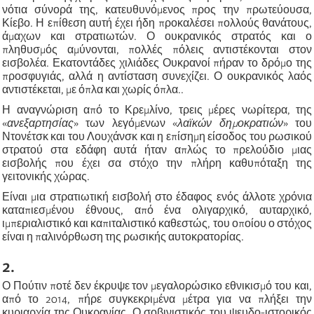
νότια σύνορά της, κατευθυνόμενος προς την πρωτεύουσα,
Κίεβο. Η επίθεση αυτή έχει ήδη προκαλέσει πολλούς θανάτους,
άμαχων και στρατιωτών. Ο ουκρανικός στρατός και ο
πληθυσμός αμύνονται, πολλές πόλεις αντιστέκονται στον
εισβολέα. Εκατοντάδες χιλιάδες Ουκρανοί πήραν το δρόμο της
προσφυγιάς, αλλά η αντίσταση συνεχίζει. Ο ουκρανικός λαός
αντιστέκεται, με όπλα και χωρίς όπλα..
Η αναγνώριση από το Κρεμλίνο, τρεις μέρες νωρίτερα, της
«
ανεξαρτησίας
»
των λεγόμενων
«
λαϊκών δημοκρατιών
»
του
Ντονέτσκ και του Λουχάνσκ και η επίσημη είσοδος του ρωσικού
στρατού στα εδάφη αυτά ήταν απλώς το πρελούδιο μιας
εισβολής που έχει σα στόχο την πλήρη καθυπόταξη της
γειτονικής χώρας.
Είναι μια στρατιωτική εισβολή στο έδαφος ενός άλλοτε χρόνια
καταπιεσμένου έθνους, από ένα ολιγαρχικό, αυταρχικό,
ιμπεριαλιστικό και καπιταλιστικό καθεστώς, του οποίου ο στόχος
είναι η παλινόρθωση της ρωσικής αυτοκρατορίας.
2.
Ο Πούτιν ποτέ δεν έκρυψε τον μεγαλορώσικο εθνικισμό του και,
από το 2014, πήρε συγκεκριμένα μέτρα για να πλήξει την
κυριαρχία της Ουκρανίας. Ο σοβινιστικός του ψευδο-ιστορικός