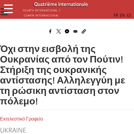
Παράκαμψη
Quatrième internationale
☰
προς
☰
Fourth International /
Cuarta Internacional
το
κυρίως
περιεχόμενο
Όχι στην εισβολή της
Ουκρανίας από τον Πούτιν!
Στήριξη της ουκρανικής
αντίστασης! Αλληλεγγύη με
τη ρώσικη αντίσταση στον
πόλεμο!
Εκτελεστικό Γραφείο
UKRAINE