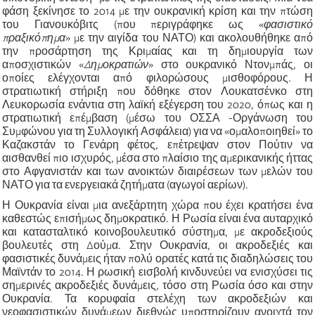
φάση ξεκίνησε το 2014 με την ουκρανική κρίση και την πτώση
του Γιανουκόβιτς (που περιγράφηκε ως
«
φασιστικό
πραξικόπημα
»
με την αιγίδα του ΝΑΤΟ) και ακολουθήθηκε από
την προσάρτηση της Κριμαίας και τη δημιουργία των
αποσχιστικών
«
Δ
ημοκρατιών
»
στο ουκρανικό Ντονμπάς, οι
οποίες ελέγχονται από φιλορώσους μισθοφόρους. Η
στρατιωτική στήριξη που δόθηκε στον Λουκατσένκο στη
Λευκορωσία ενάντια στη λαϊκή εξέγερση του 2020, όπως και η
στρατιωτική επέμβαση (μέσω του ΟΣΣΑ -Οργάνωση του
Συμφώνου για τη Συλλογική Ασφάλεια) για να
«
ομαλοποιηθεί
»
το
Καζακστάν το Γενάρη φέτος, επέτρεψαν στον Πούτιν να
αισθανθεί πιο ισχυρός, μέσα στο πλαίσιο της αμερικανικής ήττας
στο Αφγανιστάν και των ανοικτών διαιρέσεων των μελών του
ΝΑΤΟ για τα ενεργειακά ζητήματα (αγωγοί αερίων).
Η Ουκρανία είναι μια ανεξάρτητη χώρα που έχει κρατήσει ένα
καθεστώς επισήμως δημοκρατικό. Η Ρωσία είναι ένα αυταρχικό
και κατασταλτικό κοινοβουλευτικό σύστημα, με ακροδεξιούς
βουλευτές στη Δούμα. Στην Ουκρανία, οι ακροδεξιές και
φασιστικές δυνάμεις ήταν πολύ ορατές κατά τις διαδηλώσεις του
Μαϊντάν το 2014. Η ρωσική εισβολή κινδυνεύει να ενισχύσει τις
σημερινές ακροδεξιές δυνάμεις, τόσο στη Ρωσία όσο και στην
Ουκρανία. Τα κορυφαία στελέχη των ακροδεξιών και
νεοφασιστικών δυνάμεων διεθνώς υποστηρίζουν ανοιχτά τον