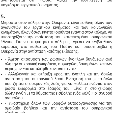
αναπτύσσεται στη Ρωσία! Αξίζει την αλληλεγγύη του
παγκόσμιου εργατικού κινήματος.
5.
Μπροστά στον πόλεμο στην Ουκρανία, είναι ευθύνη όλων των
αγωνιστών του εργατικού κινήματος και των κοινωνικών
κινημάτων, όλων όσων κινητοποιούνται ενάντια στον πόλεμο, να
υποστηρίξουν την αντίσταση του καταπιεσμένου ουκρανικού
έθνους. Για να σταματήσει ο πόλεμος, πρέπει να επιβληθούν
κυρώσεις στο καθεστώς του Πούτιν και υποστηριχθεί η
Ουκρανία στην αντίσταση κατά της επίθεσης.
- Άμεση απόσυρση των ρωσικών ένοπλων δυνάμεων από
όλη την ουκρανική επικράτεια, συμπεριλαμβανομένων και των
περιοχών που καταλήφθηκαν από το 2014.
- Αλληλεγγύη και στήριξη προς την ένοπλη και την άοπλη
αντίσταση του ουκρανικού λαού. Ενίσχυσή του με τα όπλα
που ζητάει ο ουκρανικός λαός για να παλέψει ενάντια στον
ρώσο επιδρομέα στο έδαφός του. Είναι η στοιχειώδης
αλληλεγγύη με τα θύματα της εισβολής ενός πολύ πιο ισχυρού
αντιπάλου.
- Υποστήριξη όλων των μορφών αυτοοργάνωσης για την
αμοιβαία βοήθεια και την αντίσταση του ουκρανικού
πληθυσμού.