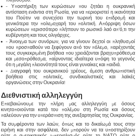
- Υποστήριξη των κυρώσεων που ζητάει η ουκρανική
αντίσταση ενάντια στη Ρωσία, για να περιοριστεί η ικανότητα
του Πούτιν να συνεχίσει την τωρινή του επιδρομή και
γενικότερα την πολεμοχαρή του πολιτική. Απόρριψη όσων
κυρώσεων περισσότερο πλήττουν το ρωσικό λαό απ’ό,τι την
κυβέρνηση και τους ολιγάρχες.
- Άνοιγμα των συνόρων, για να γίνουν δεχτοί οι πληθυσμοί
που προσπαθούν να ξεφύγουν από τον πόλεμο, παρέχοντάς
τους συγκεκριμένη βοήθεια που χρειάζονται βραχυπρόθεσμα
και μεσοπρόθεσμα, παίρνοντας ιδιαίτερα υπόψη το γεγονός
ότι η μεγάλη πλειονότητά τους είναι γυναίκες και παιδιά.
- Διαγραφή του ουκρανικού χρέους, άμεση ανθρωπιστική
βοήθεια στις πολιτικές, συνδικαλιστικές και λαϊκές
οργανώσεις στην Ουκρανία!
Διεθνιστική αλληλεγγύη
Επιεβαιώνουμε την πλήρη μας αλληλεγγύη με όσους
κινητοποιούνται κατά του πολέμου στη Ρωσία και όσους
παλεύουν για την υπεράσπιση της ανεξαρτησίας της Ουκρανίας.
Τα συμφέροντα των λαών, όπως και το δικαίωμά τους στην
ειρήνη και στην ασφάλεια, δεν μπορούν να τα υποστηρίξουν
ούτε ο αμερικανικός ιμπεριαλισμός ούτε το ΝΑΤΟ ούτε ο