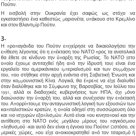
Πούτιν.
Η εισβολή στην Ουκρανία έχει σαφώς ως στόχο να
εγκαταστήσει ένα καθεστώς μαριονέτα, υπάκουο στο Κρεμλίνο
και στον Βλαντιμίρ Πούτιν.
3.
Η προπαγάνδα του Πούτιν επιχείρησε να δικαιολογήσει την
επίθεση λέγοντας ότι η επέκταση του ΝΑΤΟ προς τα ανατολικά
θα έθετε σε κίνδυνο την ύπαρξη της Ρωσίας. Το ΝΑΤΟ (στο
οποίο έχουμε αντιταχθεί ήδη από την ίδρυσή του) είναι ένα
εργαλείο του αμερικάνικου ιμπεριαλισμού και των συμμάχων
του, που στήθηκε στην αρχή ενάντια στη Σοβιετική Ένωση και
στην κομμουνιστική Κίνα. Λογικά, θα έπρεπε να είχε διαλυθεί
όταν διαλύθηκε και το Σύμφωνο της Βαρσοβίας, τον Ιούλιο του
1991, αλλά οι διαδοχικές κυβερνήσεις των ΗΠΑ, όχι μόνο
διαιώνισαν την ύπαρξή του, αλλά και συνέχισαν την επέκτασή
του. Απορρίπτουμε την ανταγωνιστική λογική των εξουσιών των
καπιταλιστικών κρατών, η οποία οδηγεί στη συσσώρευση όλο
και πιο ισχυρών εξοπλισμών. Αυτό είναι που κινητοποιεί και την
αντίθεση στο ΝΑΤΟ ενός μεγάλου μέρους του παγκόσμιου
πληθυσμού -και αυτό δεν είναι η έγνοια του Πούτιν! Ωστόσο, σε
μερικές χώρες, που είχε αποικιοκρατηθεί από τον τσαρισμό ή