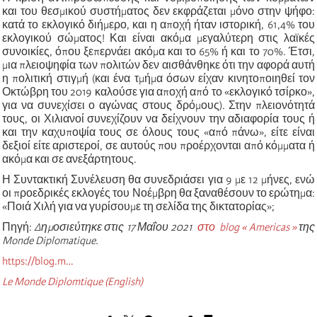
και του θεσμικού συστήματος δεν εκφράζεται μόνο στην ψήφο:
κατά το εκλογικό διήμερο, και η αποχή ήταν ιστορική, 61,4% του
εκλογικού σώματος! Και είναι ακόμα μεγαλύτερη στις λαϊκές
συνοικίες, όπου ξεπερνάει ακόμα και το 65% ή και το 70%. Έτσι,
μια πλειοψηφία των πολιτών δεν αισθάνθηκε ότι την αφορά αυτή
η πολιτική στιγμή (και ένα τμήμα όσων είχαν κινητοποιηθεί τον
Οκτώβρη του 2019 καλούσε για αποχή από το
«
εκλογικό τσίρκο
»
,
για να συνεχίσει ο αγώνας στους δρόμους). Στην πλειονότητά
τους, οι Χιλιανοί συνεχίζουν να δείχνουν την αδιαφορία τους ή
και την καχυποψία τους σε όλους τους
«
από πάνω
»
, είτε είναι
δεξιοί είτε αριστεροί, σε αυτούς που προέρχονται από κόμματα ή
ακόμα και σε ανεξάρτητους.
Η Συντακτική Συνέλευση θα συνεδριάσει για 9 με 12 μήνες, ενώ
οι προεδρικές εκλογές του Νοέμβρη θα ξαναθέσουν το ερώτημα:
«Ποιά Χιλή για να γυρίσουμε τη σελίδα της δικτατορίας»;
Πηγή:
Δημοσιεύτηκε στις 17 Μαΐου 2021
στο blog « Americas »
της
Monde Diplomatique.
https://blog.m…
Le Monde Diplomtique (English)