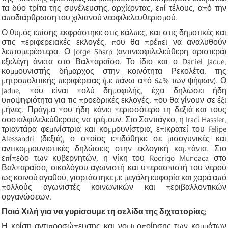
τα δύο τρίτα της συνέλευσης, αρχίζοντας, επί τέλους, από την
αποδιάρθρωση του χιλιανού νεοφιλελευθερισμού.
Ο θυμός επίσης εκφράστηκε στις κάλπες, και στις δημοτικές και
στις περιφερειακές εκλογές, που θα πρέπει να αναλυθούν
λεπτομερέστερα. Ο Jorge Sharp (αντινεοφιλελεύθερη αριστερά)
εξελέγη άνετα στο Βαλπαραΐσο. Το ίδιο και ο Daniel Jadue,
κομμουνιστής δήμαρχος στην κοινότητα Ρεκολέτα, της
μητροπολιτικής περιφέρειας (με πάνω από 64% των ψήφων). Ο
Jadue, που είναι πολύ δημοφιλής, έχει δηλώσει ήδη
υποψηφιότητα για τις προεδρικές εκλογές, που θα γίνουν σε έξι
μήνες. Πράγμα που ήδη κάνει περισσότερο τη δεξιά και τους
σοσιαλφιλελεύθερους να τρέμουν. Στο Σαντιάγκο, η
Irací Hassler
,
τριαντάρα φεμινίστρια και κομμουνίστρια, επικρατεί του Felipe
Alessandri (δεξιά), ο οποίος επιδόθηκε σε μισογυνικές και
αντικομμουνιστικές δηλώσεις στην εκλογική καμπάνια. Στο
επίπεδο των κυβερνητών, η νίκη του Rodrigo Mundaca στο
Βαλπαραΐσο, οικολόγου αγωνιστή και υπερασπιστή του νερού
ως κοινού αγαθού, γιορτάστηκε με μεγάλη ευφορία και χαρά από
πολλούς αγωνιστές κοινωνικών και περιβαλλοντικών
οργανώσεων.
Ποιά Χιλή για να γυρίσουμε τη σελίδα της διχτατορίας;
Η κρίση αντιπροσώπευσης και νομιμοποίησης των κομμάτων