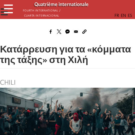
Παράκαμψη
Quatrième internationale
☰
προς
☰
Fourth International /
Cuarta Internacional
το
κυρίως
περιεχόμενο
Κατάρρευση για τα «κόμματα
της τάξης» στη Χιλή
CHILI