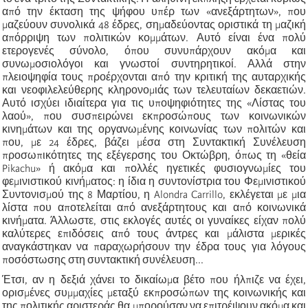
από την έκταση της ψήφου υπέρ των «ανεξάρτητων», που
μαζεύουν συνολικά 48 έδρες, σημαδεύοντας οριστικά τη μαζική
απόρριψη των πολιτικών κομμάτων. Αυτό είναι ένα πολύ
ετερογενές σύνολο, όπου συνυπάρχουν ακόμα και
συνωμοσιολόγοι και γνωστοί συντηρητικοί. Αλλά στην
πλειοψηφία τους προέρχονται από την κριτική της αυταρχικής
και νεοφιλελεύθερης κληρονομιάς των τελευταίων δεκαετιών.
Αυτό ισχύει ιδιαίτερα για τις υποψηφιότητες της «Λίστας του
λαού», που συσπειρώνει εκπροσώπους των κοινωνικών
κινημάτων και της οργανωμένης κοινωνίας των πολιτών και
που, με 24 έδρες, βάζει μέσα στη Συντακτική Συνέλευση
προσωπικότητες της εξέγερσης του Οκτώβρη, όπως τη «θεία
Pikachu» ή ακόμα και πολλές ηγετικές φυσιογνωμίες του
φεμινιστικού κινήματος: η ίδια η συντονίστρια του Φεμινιστικού
Συντονισμού της 8 Μαρτίου, η Alondra Carrillo, εκλέγεται με μια
λίστα που αποτελείται από ανεξάρτητους και από κοινωνικά
κινήματα. Άλλωστε, στις εκλογές αυτές οι γυναίκες είχαν πολύ
καλύτερες επιδόσεις από τους άντρες και μάλιστα μερικές
αναγκάστηκαν να παραχωρήσουν την έδρα τους για λόγους
ποσόστωσης στη συντακτική συνέλευση...
Έτσι, αν η δεξιά χάνει το δικαίωμα βέτο που ήλπιζε να έχει,
ορισμένες συμμαχίες μεταξύ εκπροσώπων της κοινωνικής και
της πολιτικής αριστεράς θα μπορούσαν να επιτρέψουν ακόμα και