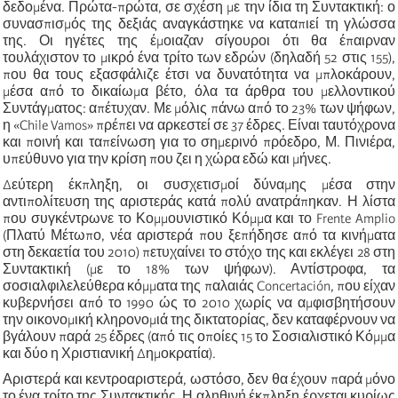
δεδομένα. Πρώτα-πρώτα, σε σχέση με την ίδια τη Συντακτική: ο
συνασπισμός της δεξιάς αναγκάστηκε να καταπιεί τη γλώσσα
της. Οι ηγέτες της έμοιαζαν σίγουροι ότι θα έπαιρναν
τουλάχιστον το μικρό ένα τρίτο των εδρών (δηλαδή 52 στις 155),
που θα τους εξασφάλιζε έτσι να δυνατότητα να μπλοκάρουν,
μέσα από το δικαίωμα βέτο, όλα τα άρθρα του μελλοντικού
Συντάγματος: απέτυχαν. Με μόλις πάνω από το 23% των ψήφων,
η «Chile Vamos» πρέπει να αρκεστεί σε 37 έδρες. Είναι ταυτόχρονα
και ποινή και ταπείνωση για το σημερινό πρόεδρο, Μ. Πινιέρα,
υπεύθυνο για την κρίση που ζει η χώρα εδώ και μήνες.
Δεύτερη έκπληξη, οι συσχετισμοί δύναμης μέσα στην
αντιπολίτευση της αριστεράς κατά πολύ ανατράπηκαν. Η λίστα
που συγκέντρωνε το Κομμουνιστικό Κόμμα και το Frente Amplio
(Πλατύ Μέτωπο, νέα αριστερά που ξεπήδησε από τα κινήματα
στη δεκαετία του 2010) πετυχαίνει το στόχο της και εκλέγει 28 στη
Συντακτική (με το 18% των ψήφων). Αντίστροφα, τα
σοσιαλφιλελεύθερα κόμματα της παλαιάς Concertación, που είχαν
κυβερνήσει από το 1990 ώς το 2010 χωρίς να αμφισβητήσουν
την οικονομική κληρονομιά της δικτατορίας, δεν καταφέρνουν να
βγάλουν παρά 25 έδρες (από τις οποίες 15 το Σοσιαλιστικό Κόμμα
και δύο η Χριστιανική Δημοκρατία).
Αριστερά και κεντροαριστερά, ωστόσο, δεν θα έχουν παρά μόνο
το ένα τρίτο της Συντακτικής. Η αληθινή έκπληξη έρχεται κυρίως