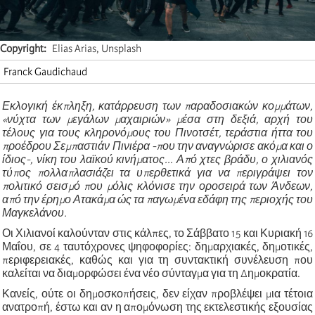
Copyright
Elias Arias, Unsplash
Franck Gaudichaud
Εκλογική έκπληξη, κατάρρευση των παραδοσιακών κομμάτων,
«νύχτα των μεγάλων μαχαιριών» μέσα στη δεξιά, αρχή του
τέλους για τους κληρονόμους του Πινοτσέτ, τεράστια ήττα του
προέδρου Σεμπαστιάν Πινιέρα -που την αναγνώρισε ακόμα και ο
ίδιος-, νίκη του λαϊκού κινήματος... Από χτες βράδυ, ο χιλιανός
τύπος πολλαπλασιάζει τα υπερθετικά για να περιγράψει τον
πολιτικό σεισμό που μόλις κλόνισε την οροσειρά των Άνδεων,
από την έρημο Ατακάμα ώς τα παγωμένα εδάφη της περιοχής του
Μαγκελάνου.
Οι Χιλιανοί καλούνταν στις κάλπες, το Σάββατο 15 και Κυριακή 16
Μαΐου, σε 4 ταυτόχρονες ψηφοφορίες: δημαρχιακές, δημοτικές,
περιφερειακές, καθώς και για τη συντακτική συνέλευση που
καλείται να διαμορφώσει ένα νέο σύνταγμα για τη Δημοκρατία.
Κανείς, ούτε οι δημοσκοπήσεις, δεν είχαν προβλέψει μια τέτοια
ανατροπή, έστω και αν η απομόνωση της εκτελεστικής εξουσίας