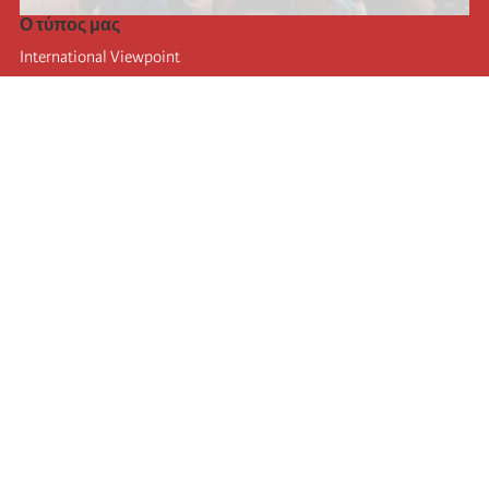
Ο τύπος μας
International Viewpoint
Punto de vista internacional
Inprecor
Facebook
Twitter
Η Διεθνής
Τελευταίο συνέδριο της Διεθνούς
Ανακοινώσεις του Εκτελεστικού Γραφείου
Μορφωτικό Ίδρυμα (IIRE)
Διεθνές κάμπινγκ
Συγγραφείς
Video
RSS
Σύνδεση