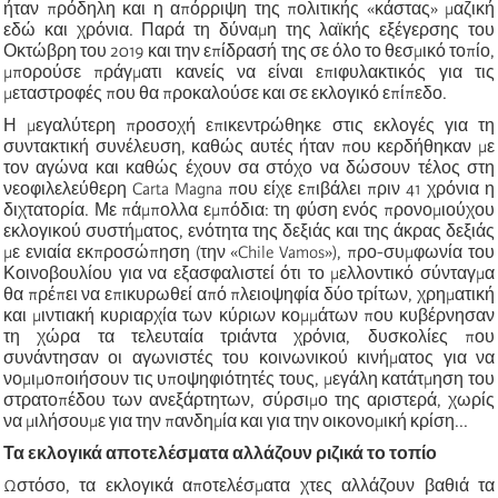
ήταν πρόδηλη και η απόρριψη της πολιτικής «κάστας» μαζική
εδώ και χρόνια. Παρά τη δύναμη της λαϊκής εξέγερσης του
Οκτώβρη του 2019 και την επίδρασή της σε όλο το θεσμικό τοπίο,
μπορούσε πράγματι κανείς να είναι επιφυλακτικός για τις
μεταστροφές που θα προκαλούσε και σε εκλογικό επίπεδο.
Η μεγαλύτερη προσοχή επικεντρώθηκε στις εκλογές για τη
συντακτική συνέλευση, καθώς αυτές ήταν που κερδήθηκαν με
τον αγώνα και καθώς έχουν σα στόχο να δώσουν τέλος στη
νεοφιλελεύθερη Carta Magna που είχε επιβάλει πριν 41 χρόνια η
διχτατορία. Με πάμπολλα εμπόδια: τη φύση ενός προνομιούχου
εκλογικού συστήματος, ενότητα της δεξιάς και της άκρας δεξιάς
με ενιαία εκπροσώπηση (την «Chile Vamos»), προ-συμφωνία του
Κοινοβουλίου για να εξασφαλιστεί ότι το μελλοντικό σύνταγμα
θα πρέπει να επικυρωθεί από πλειοψηφία δύο τρίτων, χρηματική
και μιντιακή κυριαρχία των κύριων κομμάτων που κυβέρνησαν
τη χώρα τα τελευταία τριάντα χρόνια, δυσκολίες που
συνάντησαν οι αγωνιστές του κοινωνικού κινήματος για να
νομιμοποιήσουν τις υποψηφιότητές τους, μεγάλη κατάτμηση του
στρατοπέδου των ανεξάρτητων, σύρσιμο της αριστερά, χωρίς
να μιλήσουμε για την πανδημία και για την οικονομική κρίση...
Τα εκλογικά αποτελέσματα αλλάζουν ριζικά το τοπίο
Ωστόσο, τα εκλογικά αποτελέσματα χτες αλλάζουν βαθιά τα