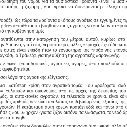
ποποίηση του νόμου για τα ουσιαστικά προϊόντα -είναι 14 βασι
το σιτάρι, η ζάχαρη-, που πρέπει να διανέμονται με έλεγχο τ
ράζει ώς τώρα τα προϊόντα από τους αγρότες σε εγγυημένες τιμ
 prices υποτίθεται ότι βοηθούν τους αγρότες να πουλούν τα προϊ
ό την κυβέρνηση τιμές.
αντιτίθενται στην κατάργηση του μέτρου αυτού, κυρίως στο
ην Αρυάνα, γιατί στις περισσότερες άλλες περιοχές έχει ήδη κατ
ε αυτές είναι επειδή ήταν το εργαστήριο της “πράσινης επαν
γκόσμια Τράπεζα, για την αύξηση της αγροτικής παραγωγής.
ν mandi (παραδοσιακές αγροτικές αγορές, όπου πουλιούνται
ς αμφισβητείται.
εσοι λόγοι της αγροτικής εξέγερσης.
ια πλατύτερη κρίση στον αγροτικό τομέα, που προέρχεται από
ν πολιτικών και οικονομίας από τις αρχές της δεκαετίας του
ός: οι αυτοκτονίες αγροτών, τα τελευταία 25 χρόνια, είναι κά
κριβής αριθμός δεν είναι απολύτως επιβεβαιωμένος, εξαιτίας της
ροτών. Η κατάσταση αυτή χρεών κρατάει εδώ και πάνω από 30
ήσεις που υπήρχαν -για τα ζιζανιοκτόνα, τα λιπάσματα, το νερό ά
υν καταργηθεί.
 αγρότες είχαν δυσκολίες όταν η παραγωγή ήταν μικρή, αλλά σή