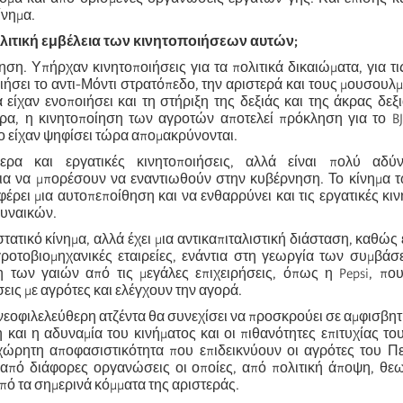
ίνημα.
ολιτική εμβέλεια των κινητοποιήσεων αυτών;
ηση. Υπήρχαν κινητοποιήσεις για τα πολιτικά δικαιώματα, για τις
ιήσει το αντι-Μόντι στρατόπεδο, την αριστερά και τους μουσουλ
είχαν ενοποιήσει και τη στήριξη της δεξιάς και της άκρας δεξ
α, η κινητοποίηση των αγροτών αποτελεί πρόκληση για το BJP
ο είχαν ψηφίσει τώρα απομακρύνονται.
ρα και εργατικές κινητοποιήσεις, αλλά είναι πολύ αδύ
ια να μπορέσουν να εναντιωθούν στην κυβέρνηση. Το κίνημα 
έρει μια αυτοπεποίθηση και να ενθαρρύνει και τις εργατικές κιν
γυναικών.
στατικό κίνημα, αλλά έχει μια αντικαπιταλιστική διάσταση, καθώς 
γροτοβιομηχανικές εταιρείες, ενάντια στη γεωργία των συμβάσ
η των γαιών από τις μεγάλες επιχειρήσεις, όπως η Pepsi, πο
εις με αγρότες και ελέγχουν την αγορά.
 νεοφιλελεύθερη ατζέντα θα συνεχίσει να προσκρούει σε αμφισβητ
και η αδυναμία του κινήματος και οι πιθανότητες επιτυχίας το
ώρητη αποφασιστικότητα που επιδεικνύουν οι αγρότες του Πε
από διάφορες οργανώσεις οι οποίες, από πολιτική άποψη, θεω
πό τα σημερινά κόμματα της αριστεράς.