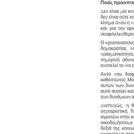
Ποιές προοπτικέ
Δεν είναι μια κ
δεν είναι ούτε 
κίνημα όπου η π
και, για την αρ
νεοφιλελευθερισ
Ο προσανατολισμ
δημοκρατίας π
πραγματικότητα
σημερινή αδυν
αποτελεί το πιο
Αυτό που διαφ
καθεστώτος Μόν
αυτών των δυν
αυτό ανοίγει κα
των δυνάμεων α
Δυστυχώς, η θε
σεχταριστική. Τ
αγροτών στην κα
οικοδομήσουμε 
δεξιά της κοιν