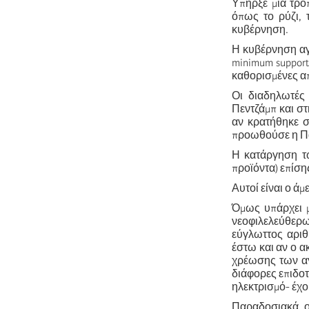
Υπήρξε μια τρο
όπως το ρύζι, 
κυβέρνηση.
Η κυβέρνηση αγο
minimum support
καθορισμένες απ
Οι διαδηλωτές 
Πεντζάμπ και στ
αν κρατήθηκε σ
προωθούσε η Πα
Η κατάργηση τω
προϊόντα) επίση
Αυτοί είναι ο άμ
Όμως υπάρχει μ
νεοφιλελεύθερω
εύγλωττος αριθμ
έστω και αν ο α
χρέωσης των αγ
διάφορες επιδοτ
ηλεκτρισμό- έχο
Παραδοσιακά, οι