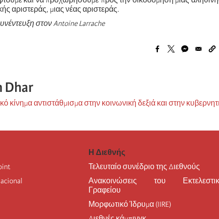
εφτούμε και να προχωρήσουμε προς την οικοδόμηση μιας αληθινή
κής αριστεράς, μιας νέας αριστεράς.
υνέντευξη στον Antoine Larrache
 Dhar
τικό κίνημα αντιστάθμισμα στην κοινωνική δεξιά και στην κυβερνητ
Η Διεθνής
oint
Τελευταίο συνέδριο της Διεθνούς
nacional
Ανακοινώσεις του Εκτελεστικ
Γραφείου
Μορφωτικό Ίδρυμα (IIRE)
Διεθνές κάμπινγκ