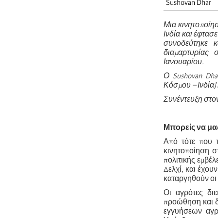
Sushovan Dhar
Μια κινητοποίησ
Ινδία και έφτασ
συνοδεύτηκε κ
διαμαρτυρίας 
Ιανουαρίου.
Ο Sushovan Dha
Κόσμου – Ινδία] 
Συνέντευξη στον 
Μπορείς να μας
Από τότε που τ
κινητοποίηση σ
πολιτικής εμβέλ
Δελχί, και έχου
καταργηθούν οι 
Οι αγρότες δι
προώθηση και δ
εγγυήσεων αγρο