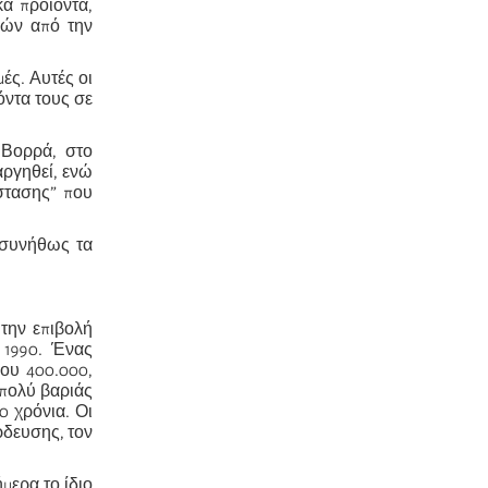
κά προϊόντα,
ιμών από την
ές. Αυτές οι
όντα τους σε
 Βορρά, στο
αργηθεί, ενώ
άστασης” που
 συνήθως τα
 την επιβολή
 1990. Ένας
που 400.000,
 πολύ βαριάς
 χρόνια. Οι
ρδευσης, τον
μερα το ίδιο