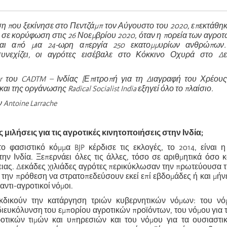
η που ξεκίνησε στο Πεντζάμπ τον Αύγουστο του 2020, επεκτάθηκ
ε σε κορύφωση στις 26 Νοεμβρίου 2020, όταν η πορεία των αγροτ
αι από μια 24-ωρη απεργία 250 εκατομμυρίων ανθρώπων.
συνεχίζει, οι αγρότες εισέβαλε στο
Κόκκινο Οχυρά
στο Δελ
r του CADTM – Ινδίας [Επιτροπή για τη Διαγραφή του Χρέους
και της οργάνωσης Radical Socialist India εξηγεί όλο το πλαίσιο.
Antoine Larrache
 μιλήσεις για τις αγροτικές κινητοποιήσεις στην Ινδία;
ο φασιστικό κόμμα BJP κέρδισε τις εκλογές, το 2014, είναι 
την Ινδία. Ξεπερνάει όλες τις άλλες, τόσο σε αριθμητικά όσο 
ειας. Δεκάδες χιλιάδες αγρότες περικύκλωσαν την πρωτεύουσα τη
ν την πρόθεση να στρατοπεδεύσουν εκεί επί εβδομάδες ή και μήν
αντι-αγροτικοί νόμοι.
εκδικούν την κατάργηση τριών κυβερνητικών νόμων: του νό
ιευκόλυνση του εμπορίου αγροτικών προϊόντων, του νόμου για
τικών τιμών και υπηρεσιών και του νόμου για τα ουσιαστικ