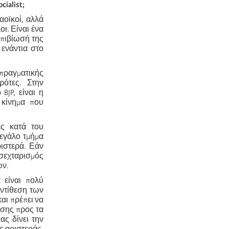
ialist;
αοϊκοί, αλλά
ι. Είναι ένα
επιβίωσή της
 ενάντια στο
 πραγματικής
ρότες. Στην
BJP, είναι η
 κίνημα που
ες κατά του
εγάλο τμήμα
ιστερά. Εάν
 σεχταρισμός
ων.
 είναι πολύ
αντίθεση των
αι πρέπει να
ησης προς τα
ας δίνει την