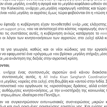
ταν είναι μεγάλη, επειδή η αγορά και το μεγάλο κεφάλαιο ωθούν σε
ό την Καλκούτα, υπάρχει μια μεγάλη παραγωγή πατάτας και τώρ
είναι πολύ μεγάλη: οι αγρότες όμως τώρα φοβούνται ότι η πτώση 
ου έφτιαξε η κυβέρνηση είχαν τοποθετηθεί υπέρ μιας ελάχιστη
mum support price, που να αντιστοιχεί στο κόστος παραγωγής συν 
σει τις συστάσεις αυτές, η κυβέρνηση απλώς κατάργησε το min
ναι οι λόγοι των κινητοποιήσεων των αγροτών, στο Δελχί αλλά κ
τα για γεωργία, καθώς και οι νέοι κώδικες για την εργασία,
α να εφαρμοστεί ένα πρόγραμμα που βρίσκει μεγάλη στήριξη μέσ
αι μια απάντηση της δεξιάς στην αγροτική κρίση.
νται;
, υπήρχε ένας συντονισμός αγροτών από κάπου διακόσιε
συντονισμός αυτός, η All India Kisan Sangharsh Coordinatio
8 μεγάλες πορείες στο Δελχί, στη Βομβάη και παντού στην Ινδία. Σ
υντονιστικό που οργάνωσε τις περισσότερες δράσεις, αλλά επί
ς αυθόρμητες κινητοποιήσεις, με την υποστήριξη της κοινωνίας
 στρωμάτων, ιδιαίτερα στο Πεντζάμπ.
αν να συγκεντρώσουν εντυπωσιακές συσπειρώσεις μικρών 
όμα και από ορισμένες οργανώσεις εργατών γης. Και επίσης κ