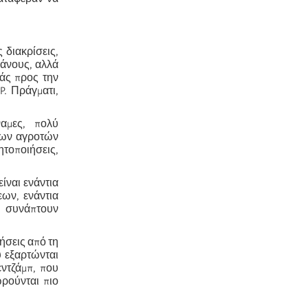
 διακρίσεις,
μάνους, αλλά
ιάς προς την
. Πράγματι,
ναμες, πολύ
των αγροτών
ητοποιήσεις,
είναι ενάντια
εων, ενάντια
υ συνάπτουν
ήσεις από τη
υ εξαρτώνται
ντζάμπ, που
ρούνται πιο