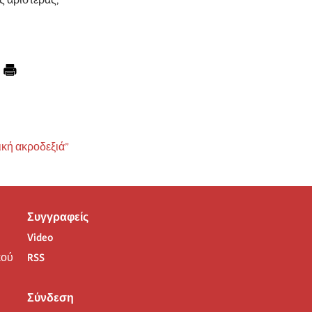
ς αριστεράς,
ική ακροδεξιά”
Συγγραφείς
Video
ού
RSS
Σύνδεση