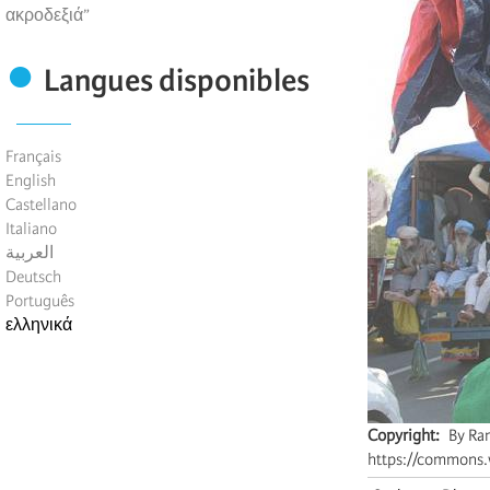
ακροδεξιά”
Langues disponibles
Français
English
Castellano
Italiano
العربية
Deutsch
Português
ελληνικά
Copyright
By Ra
https://commons.