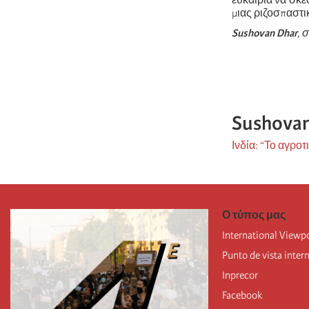
ευκαιρία να σκ
μιας ριζοσπαστι
Sushovan Dhar
, σ
Sushovan
Ινδία: “Το αγρο
Ο τύπος μας
International Viewp
Punto de vista inter
Inprecor
Facebook