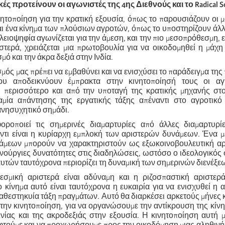
ς προτείνουν οι αγωνιστές της 4ης Διεθνούς και το Radical Soc
ινητοποίηση για την κρατική εξουσία, όπως το παρουσιάζουν οι μ
και ένα κίνημα των πλούσιων αγροτών, όπως το υποστηρίζουν άλλο
λειοψηφία αγωνίζεται για την άμεση, και την πιο μεσοπρόθεσμη, 
ιστερά, χρειάζεται μια πρωτοβουλία για να οικοδομηθεί η μάχη
μό και την άκρα δεξιά στην Ινδία.
ός μας πρέπει να εμβαθύνει και να ενισχύσει το παράδειγμα της
ου αποδεικνύουν έμπρακτα στην κινητοποίησή τους οι αγ
, περισσότερο και από την υποταγή της κρατικής μηχανής στο 
αμία απάντησης της εργατικής τάξης απέναντι στο αγροτικό
 ανησυχητικό σημάδι.
οροποιεί τις σημερινές διαμαρτυρίες από άλλες διαμαρτυρί
τι είναι η κυρίαρχη εμπλοκή των αριστερών δυνάμεων. Ένα μ
άμεων μπορούν να χαρακτηριστούν ως εξωκοινοβουλευτική αρ
ινούργιες δυνατότητες στις διαδηλώσεις, ωστόσο ο ιδεολογικός
υτών ταυτόχρονα περιορίζει τη δυναμική των σημερινών διενέξε
σμική αριστερά είναι αδύναμη και η ριζοσπαστική αριστερά
ο κίνημα αυτό είναι ταυτόχρονα η ευκαιρία για να ενισχυθεί η 
θεστηκυία τάξη πραγμάτων. Αυτό θα διαρκέσει αρκετούς μήνες κ
την κινητοποίηση, για να οργανώσουμε την αντίκρουση της κίν
ωνίας και της ακροδεξιάς στην εξουσία. Η κινητοποίηση αυτή μ