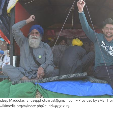
ndeep Maddoke; randeepphotoartist@gmail.com - Provided by eMail fr
wikimedia.org/w/index.php?curid=97507123