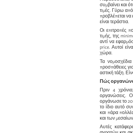
συμβαίνει και ό
τιμές. Γύρω απ
προβλέπεται να 
είναι τεράστια.
Οι επιτροπές π
τιμής, της mini
αντί να εφαρμό
price. Αυτοί εί
χώρα.
Τα νομοσχέδια 
προσπάθειες γι
αστική τάξη. Είν
Πώς οργανώνο
Πριν 4 χρόνια
οργανώσεις. Ο 
οργάνωσε το 201
το ίδιο αυτό σ
και πάρα πολλέ
και των μεσαίων
Αυτές κατάφερ
αγροτών και ακ