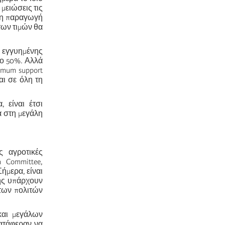
 μειώσεις τις
α η παραγωγή
των τιμών θα
ς εγγυημένης
το 50%. Αλλά
imum support
αι σε όλη τη
 είναι έτσι
α στη μεγάλη
ς αγροτικές
n Committee,
ήμερα, είναι
σης υπάρχουν
 των πολιτών
και μεγάλων
ατάφεραν να