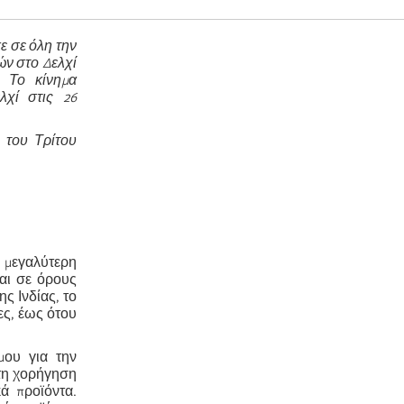
ε σε όλη την
ών στο Δελχί
 Το κίνημα
χί στις 26
 του Τρίτου
η μεγαλύτερη
και σε όρους
ς Ινδίας, το
ες, έως ότου
μου για την
 τη χορήγηση
ά προϊόντα.