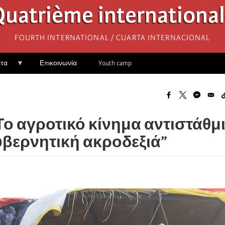
uatrième internationa
Fourth International / Cuarta Internacional
ητα
Επικοινωνία
Youth camp
“Το αγροτικό κίνημα αντιστάθμ
υβερνητική ακροδεξιά”