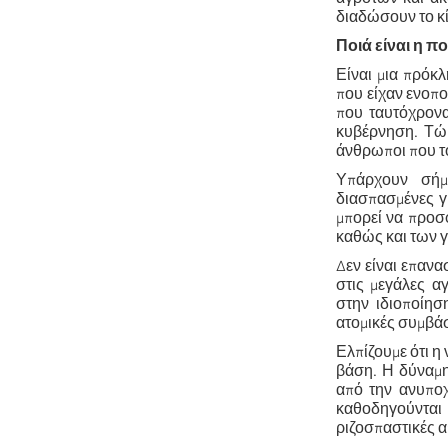
διαδώσουν το κ
Ποιά είναι η π
Είναι μια πρόκλ
που είχαν ενοπο
που ταυτόχρονα 
κυβέρνηση. Τώρ
άνθρωποι που τ
Υπάρχουν σήμε
διασπασμένες γ
μπορεί να προσφ
καθώς και των 
Δεν είναι επανα
στις μεγάλες α
στην ιδιοποίησ
ατομικές συμβάσ
Ελπίζουμε ότι η
βάση. Η δύναμη 
από την ανυποχ
καθοδηγούνται 
ριζοσπαστικές α