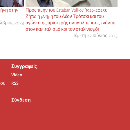
ρήνη στην
Προς τιμήν του Esteban Volkov (1926-2023):
Ζήτω η μνήμη του Λέον Τρότσκι και του
ώβριος 2023
αγώνα της αριστερής αντιπολίτευσης ενάντια
στον καπιταλισμό και τον σταλινισμό!
Πέμπτη 22 Ιούνιος 2023
Συγγραφείς
Video
ού
RSS
Σύνδεση