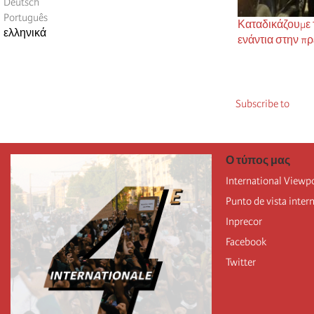
Deutsch
Português
Καταδικάζουμε 
ελληνικά
ενάντια στην π
Subscribe to
Ο τύπος μας
International Viewp
Punto de vista inter
Inprecor
Facebook
Twitter