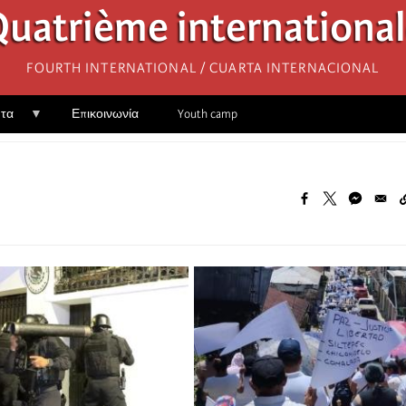
uatrième internationa
Fourth International / Cuarta Internacional
ητα
Επικοινωνία
Youth camp