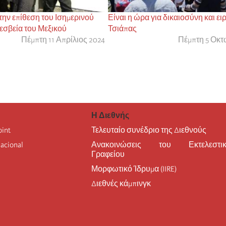
την επίθεση του Ισημερινού
Είναι η ώρα για δικαιοσύνη και ει
ρεσβεία του Μεξικού
Τσιάπας
Πέμπτη 11 Απρίλιος 2024
Πέμπτη 5 Οκτ
Η Διεθνής
oint
Τελευταίο συνέδριο της Διεθνούς
nacional
Ανακοινώσεις του Εκτελεστικ
Γραφείου
Μορφωτικό Ίδρυμα (IIRE)
Διεθνές κάμπινγκ