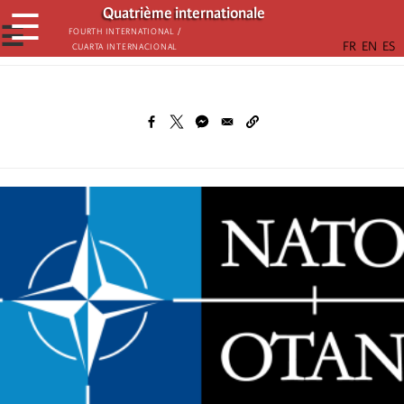
Παράκαμψη
Quatrième internationale
☰
προς
☰
Fourth International /
Cuarta Internacional
το
κυρίως
περιεχόμενο