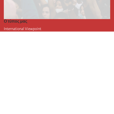
Ο τύπος μας
International Viewpoint
Punto de vista internacional
Inprecor
Facebook
Twitter
Η Διεθνής
Τελευταίο συνέδριο της Διεθνούς
Ανακοινώσεις του Εκτελεστικού Γραφείου
Μορφωτικό Ίδρυμα (IIRE)
Διεθνές κάμπινγκ
Συγγραφείς
Video
RSS