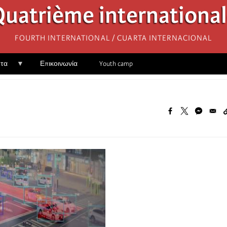
uatrième internationa
Fourth International / Cuarta Internacional
ητα
Επικοινωνία
Youth camp