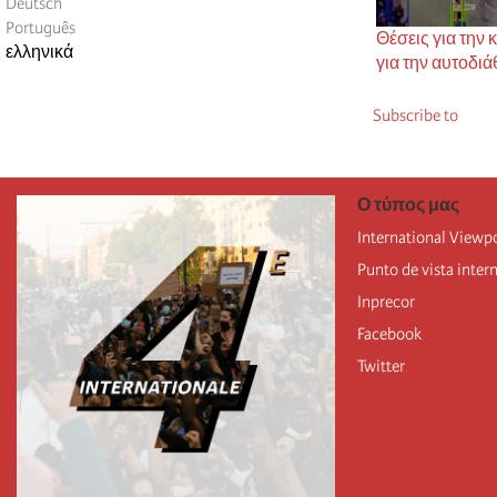
Deutsch
Português
Θέσεις για την 
ελληνικά
για την αυτοδιά
Subscribe to
Ο τύπος μας
International Viewp
Punto de vista inter
Inprecor
Facebook
Twitter