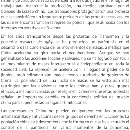
sistema de circuito cerrado que encierra a los trabajadores en el lugar de
trabajo para mantener la producción, una medida aprobada por el
Consejo de Estado chino. Los trabajadores protagonizaron una protesta
que se convirtió en un importante preludio de las protestas masivas, en
las que se encontraron con la represión policial, que se alineaba con los
intereses corporativos de Foxconn.
En los años transcurridos desde las protestas de Tiananmen y la
posterior masacre de 1989 se ha producido un paréntesis en el
desarrollo de la conciencia de los movimientos de masas, a medida que
China aceleraba su giro hacia el neoliberalismo. Aunque se han
generalizado las acciones locales y salvajes, no se ha logrado construir
un movimiento de masas intersectorial e independiente en toda la
sociedad civil. La represión se aceleró con la llegada al poder de Xi
Jinping, profundizando aún más el modo autoritario de gobierno de
China. La posibilidad de una lucha de masas se ha visto aún más
restringida por las divisiones entre los chinos han y otros grupos
étnicos, a menudo avivadas por el régimen. Creemos que estas protestas
señalan un importante cambio en la conciencia política del pueblo
chino para superar estas arraigadas limitaciones.
Las protestas en China no pueden equipararse con las protestas
antimascarillas y antivacunas de los grupos de derecha en Occidente. La
población china está descontenta con la forma en que se ha ejecutado el
control de la pandemia. En varios momentos de la pandemia,