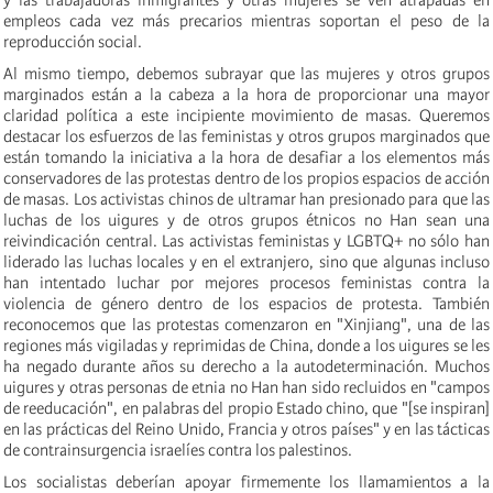
empleos cada vez más precarios mientras soportan el peso de la
reproducción social.
Al mismo tiempo, debemos subrayar que las mujeres y otros grupos
marginados están a la cabeza a la hora de proporcionar una mayor
claridad política a este incipiente movimiento de masas. Queremos
destacar los esfuerzos de las feministas y otros grupos marginados que
están tomando la iniciativa a la hora de desafiar a los elementos más
conservadores de las protestas dentro de los propios espacios de acción
de masas. Los activistas chinos de ultramar han presionado para que las
luchas de los uigures y de otros grupos étnicos no Han sean una
reivindicación central. Las activistas feministas y LGBTQ+ no sólo han
liderado las luchas locales y en el extranjero, sino que algunas incluso
han intentado luchar por mejores procesos feministas contra la
violencia de género dentro de los espacios de protesta. También
reconocemos que las protestas comenzaron en "Xinjiang", una de las
regiones más vigiladas y reprimidas de China, donde a los uigures se les
ha negado durante años su derecho a la autodeterminación. Muchos
uigures y otras personas de etnia no Han han sido recluidos en "campos
de reeducación", en palabras del propio Estado chino, que "[se inspiran]
en las prácticas del Reino Unido, Francia y otros países" y en las tácticas
de contrainsurgencia israelíes contra los palestinos.
Los socialistas deberían apoyar firmemente los llamamientos a la