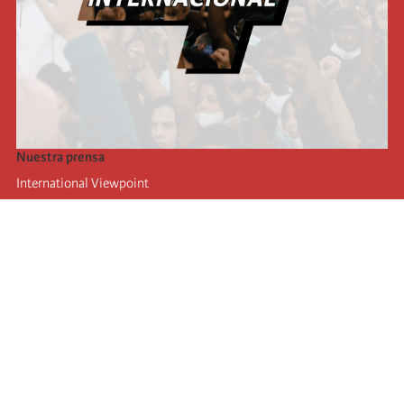
Nuestra prensa
International Viewpoint
Punto de vista internacional
Inprecor
Facebook
Twitter
La Internacional
Último Congreso de la Internacional
De
claraciones del Buró Ejecutivo
Instituto de formación (IIRE)