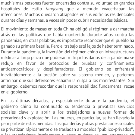
muchísimas personas fueron encerradas contra su voluntad en grandes
hospitales de estilo
fangcang
que a menudo exacerbaban las
infecciones. Muchos quedaron atrapados en sus edificios residenciales
durante días y semanas, a veces sin poder cubrir necesidades básicas.
El movimiento de masas en toda China obligó al régimen a dar marcha
atrás en las políticas que había mantenido durante años contra las
pandemias; en otras palabras, es importante reconocer que el pueblo ha
ganado su primera batalla. Pero el trabajo está lejos de haber terminado.
Durante la pandemia, la inversión del régimen chino en infraestructuras
médicas a largo plazo que pudieran mitigar los daños de la pandemia se
redujo en favor de protocolos de pruebas y confinamiento
antidemocráticos y despilfarradores. El gobierno se enfrentará
inevitablemente a la presión sobre su sistema médico, y podemos
anticipar que sus defensores echarán la culpa a los manifestantes. Sin
embargo, debemos recordar que la responsabilidad fundamental recae
en el gobierno.
En las últimas décadas, y especialmente durante la pandemia, el
gobierno chino ha continuado su tendencia a privatizar servicios
sociales clave y a abrir a los trabajadores a nuevas formas de
precariedad y explotación. Las mujeres, en particular, se han llevado la
peor parte de estas medidas. Las guarderías y otras prestaciones sociales
se privatizan rápidamente o se trasladan a modelos "público-privados",
y las trabajadoras inmigrantes y otras mujeres se ven atrapadas en