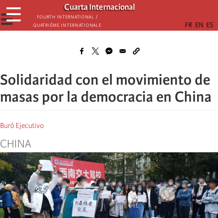
Skip
Cuarta Internacional
☰
to
☰
Fourth International /
Quatrième internationale
main
content
Solidaridad con el movimiento de
masas por la democracia en China
Buró Ejecutivo
CHINA