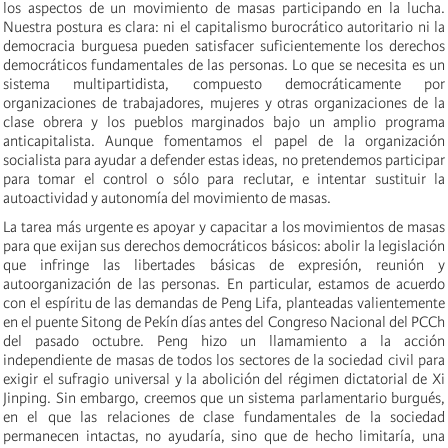
los aspectos de un movimiento de masas participando en la lucha.
Nuestra postura es clara: ni el capitalismo burocrático autoritario ni la
democracia burguesa pueden satisfacer suficientemente los derechos
democráticos fundamentales de las personas. Lo que se necesita es un
sistema multipartidista, compuesto democráticamente por
organizaciones de trabajadores, mujeres y otras organizaciones de la
clase obrera y los pueblos marginados bajo un amplio programa
anticapitalista. Aunque fomentamos el papel de la organización
socialista para ayudar a defender estas ideas, no pretendemos participar
para tomar el control o sólo para reclutar, e intentar sustituir la
autoactividad y autonomía del movimiento de masas.
La tarea más urgente es apoyar y capacitar a los movimientos de masas
para que exijan sus derechos democráticos básicos: abolir la legislación
que infringe las libertades básicas de expresión, reunión y
autoorganización de las personas. En particular, estamos de acuerdo
con el espíritu de las demandas de Peng Lifa, planteadas valientemente
en el puente Sitong de Pekín días antes del Congreso Nacional del PCCh
del pasado octubre. Peng hizo un llamamiento a la acción
independiente de masas de todos los sectores de la sociedad civil para
exigir el sufragio universal y la abolición del régimen dictatorial de Xi
Jinping. Sin embargo, creemos que un sistema parlamentario burgués,
en el que las relaciones de clase fundamentales de la sociedad
permanecen intactas, no ayudaría, sino que de hecho limitaría, una