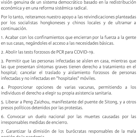
visión genuina de un sistema democrático basado en la redistribución
económica y en una reforma sistémica radical.
Por lo tanto, reiteramos nuestro apoyo a las reivindicaciones planteadas
por los socialistas hongkoneses y chinos locales y de ultramar a
continuación.
1. Acabar con los confinamientos que encierran por la fuerza a la gente
en sus casas, negándoles el acceso a las necesidades básicas.
2. Abolir las tests forzosos de PCR para COVID-19.
3. Permitir que las personas infectadas se aíslen en casa, mientras que
las que presentan síntomas graves tienen derecho a tratamiento en el
hospital; cancelar el traslado y aislamiento forzosos de personas
infectadas y no infectadas en "hospitales" móviles.
4. Proporcionar opciones de varias vacunas, permitiendo a los
individuos el derecho a elegir su propia asistencia sanitaria.
5. Liberar a Peng Zaizhou, manifestante del puente de Sitong, y a otros
presos políticos detenidos por las protestas.
6. Convocar un duelo nacional por las muertes causadas por las
irresponsables medidas de encierro.
7. Garantizar la dimisión de los burócratas responsables de la mala
gestión de la pandemia.