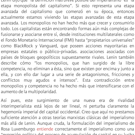
etapa monopolista del capitalismo”. Si esto representa una etapa
avanzada del capitalismo que comenzó en su época, entonces
actualmente estamos viviendo las etapas avanzadas de esta etapa
avanzada. Los monopolios no han hecho más que crecer y consumirlo
todo. Los capitalistas están encontrando formas aún más complejas de
fusionarse y asociarse entre sí, desde instituciones multilaterales como
el Fondo Monetario Internacional (FMI) hasta “propietarios universales”
como BlackRock y Vanguard, que poseen acciones mayoritarias en
empresas estatales o público-privadas. asociaciones asociadas con
países de bloques geopolíticos supuestamente rivales. Lenin también
describe cómo “los monopolios, que han surgido de la libre
competencia, no eliminan a ésta, sino que existen por encima y junto a
ella, y con ello dar lugar a una serie de antagonismos, fricciones y
conflictos muy agudos e intensos”. Esta contradicción entre
monopolios y competencia no ha hecho más que intensificarse con el
aumento de la multipolaridad.
Así pues, este surgimiento de una nueva era de rivalidad
interimperialista está lejos de ser lineal, ni perturba claramente la
hegemonía imperial del capital occidental. Creo que aquí no prestamos
suficiente atención a otras teorías marxistas clásicas del imperialismo
más allá de Lenin. Aunque cruda, la formulación del imperialismo de
Rosa Luxemburgo
entiende
correctamente el imperialismo como una
“expresión política del proceso de acumulación de capital en su lucha