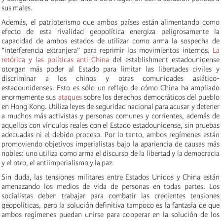
sus males.
Además, el patrioterismo que ambos países están alimentando como
efecto de esta rivalidad geopolítica energiza peligrosamente la
capacidad de ambos estados de utilizar como arma la sospecha de
“interferencia extranjera” para reprimir los movimientos internos.
La
retórica y las políticas anti-China
del establishment estadounidense
otorgan más poder al Estado para limitar las libertades civiles y
discriminar a los chinos y otras comunidades asiático-
estadounidenses. Esto es sólo un reflejo de cómo China ha ampliado
enormemente sus
ataques
sobre los derechos democráticos del pueblo
en Hong Kong. Utiliza leyes de seguridad nacional para acusar y detener
a muchos más activistas y personas comunes y corrientes, además de
aquellos con vínculos reales con el Estado estadounidense, sin pruebas
adecuadas ni el debido proceso. Por lo tanto, ambos regímenes están
promoviendo objetivos imperialistas bajo la apariencia de causas más
nobles: uno utiliza como arma el discurso de la libertad y la democracia
y el otro, el antiimperialismo y la paz.
Sin duda, las tensiones militares entre Estados Unidos y China están
amenazando los medios de vida de personas en todas partes. Los
socialistas deben trabajar para combatir las crecientes tensiones
geopolíticas, pero la solución definitiva tampoco es la fantasía de que
ambos regímenes puedan unirse para cooperar en la solución de los