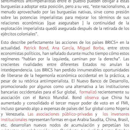
sentimientos antiimperialistas entre el pueblo pueden obligar a estas
burguesías a adoptar esta posición, pero a su vez, “este nacionalismo, a
menudo aprovechado por las burguesías nativas, sirve como presión
sobre las potencias imperialistas para mejorar los términos de sus
relaciones económicas [que aseguraban ] la continuidad de la
explotación imperialista quedó asegurada después de la retirada de los
ejércitos coloniales”.
Esto describe perfectamente las acciones de los países BRICS+ en la
actualidad.
Patrick Bond, Ana García, Miguel Borba
, entre otros
economistas políticos, han señalado durante mucho tiempo cómo estos
regímenes “hablan por la izquierda, caminan por la derecha”. Las
crecientes rivalidades entre diferentes Estados no anulan la
interdependencia. Los BRICS han perdido innumerables oportunidades
de liberarse de la hegemonía económica occidental en la práctica, a
pesar de su retórica antiimperialista. El Nuevo Banco de Desarrollo,
promocionado por algunos como una alternativa a las instituciones
bancarias occidentales para el Sur global,
formalizó
recientemente su
asociación con el Banco Mundial. Bond
observa
que China ha
aumentado y consolidado el tercer mayor poder de voto en el FMI,
incluso ganando algo a expensas de países del Sur global como Nigeria
y Venezuela.
Las asociaciones público-privadas
y
los inversores
institucionales
representan formas en que Arabia Saudita, China, Brasil,
etc. desarrollan nuevos nodos de acumulación y perpetúan los