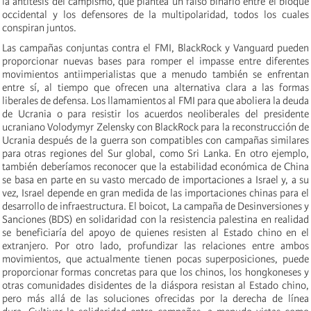
la antítesis del campismo, que plantea un falso binario entre el bloque
occidental y los defensores de la multipolaridad, todos los cuales
conspiran juntos.
Las campañas conjuntas contra el FMI, BlackRock y Vanguard pueden
proporcionar nuevas bases para romper el impasse entre diferentes
movimientos antiimperialistas que a menudo también se enfrentan
entre sí, al tiempo que ofrecen una alternativa clara a las formas
liberales de defensa. Los llamamientos al FMI para que aboliera la deuda
de Ucrania o para resistir los acuerdos neoliberales del presidente
ucraniano Volodymyr Zelensky con BlackRock para la reconstrucción de
Ucrania después de la guerra son compatibles con campañas similares
para otras regiones del Sur global, como Sri Lanka. En otro ejemplo,
también deberíamos reconocer que la estabilidad económica de China
se basa en parte en su vasto mercado de importaciones a Israel y, a su
vez, Israel depende en gran medida de las importaciones chinas para el
desarrollo de infraestructura. El boicot, La campaña de Desinversiones y
Sanciones (BDS) en solidaridad con la resistencia palestina en realidad
se beneficiaría del apoyo de quienes resisten al Estado chino en el
extranjero. Por otro lado, profundizar las relaciones entre ambos
movimientos, que actualmente tienen pocas superposiciones, puede
proporcionar formas concretas para que los chinos, los hongkoneses y
otras comunidades disidentes de la diáspora resistan al Estado chino,
pero más allá de las soluciones ofrecidas por la derecha de línea