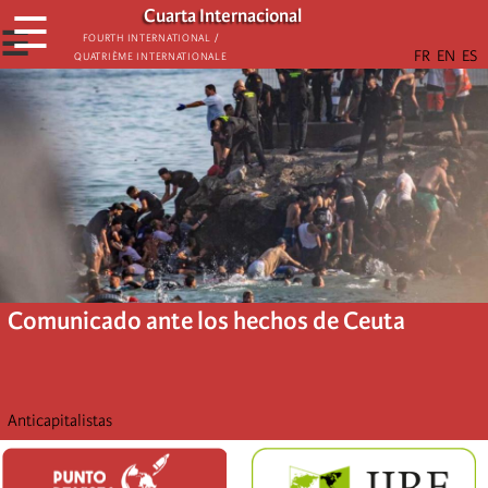
Skip
Cuarta Internacional
☰
to
☰
Fourth International /
Quatrième internationale
main
content
Comunicado ante los hechos de Ceuta
Anticapitalistas