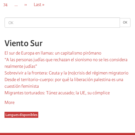
page
page
page
Página
74
…
Next
››
Last
Last »
page
page
OK
OK
Viento Sur
El sur de Europa en llamas: un capitalismo pirómano
“A las personas judías que rechazan el sionismo no se les considera
realmente judías”
Sobrevivir a la frontera: Ceuta y la (no)crisis del régimen migratorio
Desde el territorio-cuerpo: por qué la liberación palestina es una
cuestión feminista
Migrantes torturados: Túnez acusado; la UE, su cómplice
More
Langues disponibles