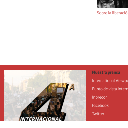
Sobre la liberaci
Pagination
Nuestra prensa
International Viewp
Punto de vista inter
Inprecor
Facebook
Twitter