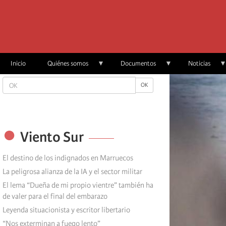
Skip
to
main
content
Inicio
Quiénes somos
Documentos
Noticias
OK
OK
Viento Sur
El destino de los indignados en Marruecos
La peligrosa alianza de la IA y el sector militar
El lema “Dueña de mi propio vientre” también ha
de valer para el final del embarazo
Leyenda situacionista y escritor libertario
“Nos exterminan a fuego lento”