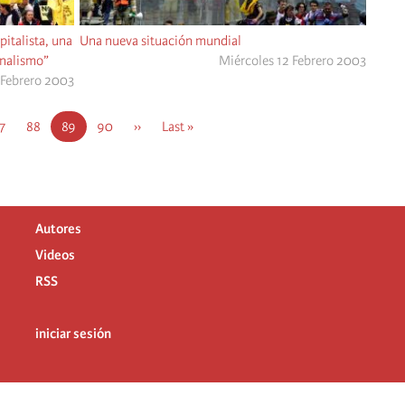
pitalista, una
Una nueva situación mundial
onalismo”
Miércoles 12 Febrero 2003
 Febrero 2003
ágina
7
Página
88
Current
89
Página
90
Next
››
Last
Last »
page
page
page
Autores
Videos
RSS
iniciar sesión